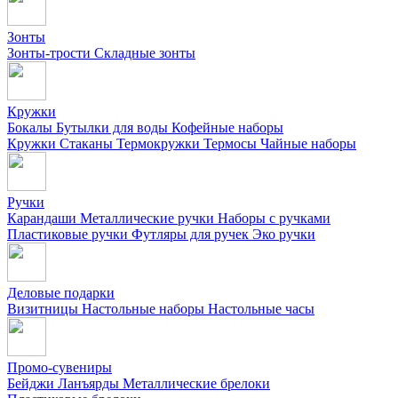
Зонты
Зонты-трости
Складные зонты
Кружки
Бокалы
Бутылки для воды
Кофейные наборы
Кружки
Стаканы
Термокружки
Термосы
Чайные наборы
Ручки
Карандаши
Металлические ручки
Наборы с ручками
Пластиковые ручки
Футляры для ручек
Эко ручки
Деловые подарки
Визитницы
Настольные наборы
Настольные часы
Промо-сувениры
Бейджи
Ланъярды
Металлические брелоки