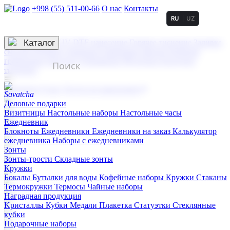
+998 (55) 511-00-66
О нас
Контакты
RU
UZ
Услуги по нанесению
3D гравировка
Каталог
UV DTF нанесение
Горячее тиснение
Заливка
смолой (Doming)
Лазерная гравировка мягкая
Лазерная
гравировка твердая
Сублимация
УФ-печать
Холодное
тиснение
☰
Контакты
О нас
Услуги по нанесению
Деловые подарки
Визитницы
Настольные наборы
Настольные часы
Ежедневник
Блокноты
Ежедневники
Ежедневники на заказ
Калькулятор
ежедневника
Наборы с ежедневниками
Зонты
Зонты-трости
Складные зонты
Кружки
Бокалы
Бутылки для воды
Кофейные наборы
Кружки
Стаканы
Термокружки
Термосы
Чайные наборы
Наградная продукция
Kристаллы
Кубки
Медали
Плакетка
Статуэтки
Стеклянные
кубки
Подарочные наборы