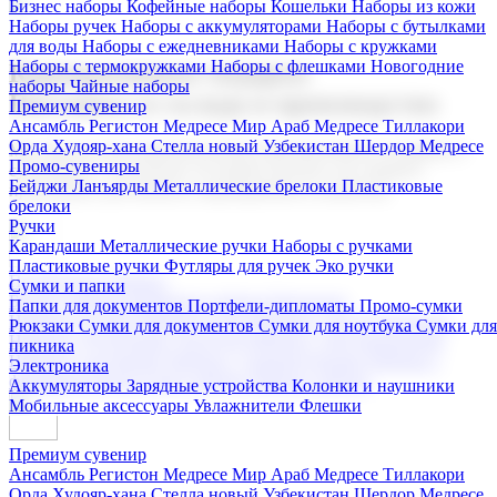
Бизнес наборы
Кофейные наборы
Кошельки
Наборы из кожи
Наборы ручек
Наборы с аккумуляторами
Наборы с бутылками
для воды
Наборы с ежедневниками
Наборы с кружками
Наборы с термокружками
Наборы с флешками
Новогодние
Корпоративные подарки
наборы
Чайные наборы
Поставка со склада и производство
Премиум сувенир
Ансамбль Регистон
Медресе Мир Араб
Медресе Тиллакори
Орда Худояр-хана
Стелла новый Узбекистан
Шердор Медресе
Мы предлагаем широкий выбор корпоративных подарков и
Промо-сувениры
сувениров с логотипом. В нашем каталоге вы найдете
Бейджи
Ланъярды
Металлические брелоки
Пластиковые
продукцию для бизнеса, мероприятия и клиентов.
брелоки
Ручки
Карандаши
Металлические ручки
Наборы с ручками
Пластиковые ручки
Футляры для ручек
Эко ручки
Подарочные наборы
Сумки и папки
Бизнес наборы
Кофейные наборы
Кошельки
Папки для документов
Портфели-дипломаты
Промо-сумки
Наборы из кожи
Наборы ручек
Наборы с аккумуляторами
Рюкзаки
Сумки для документов
Сумки для ноутбука
Сумки для
Наборы с бутылками для воды
Наборы с ежедневниками
пикника
Наборы с кружками
Наборы с термокружками
Наборы с
Электроника
флешками
Новогодние наборы
Чайные наборы
Аккумуляторы
Зарядные устройства
Колонки и наушники
Мобильные аксессуары
Увлажнители
Флешки
Премиум сувенир
Ансамбль Регистон
Медресе Мир Араб
Медресе Тиллакори
Орда Худояр-хана
Стелла новый Узбекистан
Шердор Медресе