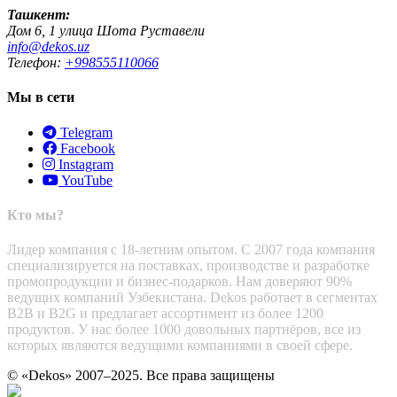
Ташкент:
Дом 6, 1 улица Шота Руставели
info@dekos.uz
Телефон:
+998555110066
Мы в сети
Telegram
Facebook
Instagram
YouTube
Кто мы?
Лидер компания с 18-летним опытом. С 2007 года компания
специализируется на поставках, производстве и разработке
промопродукции и бизнес-подарков. Нам доверяют 90%
ведущих компаний Узбекистана. Dekos работает в сегментах
B2B и B2G и предлагает ассортимент из более 1200
продуктов. У нас более 1000 довольных партнёров, все из
которых являются ведущими компаниями в своей сфере.
© «Dekos» 2007–2025. Все права защищены