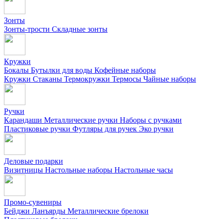
Зонты
Зонты-трости
Складные зонты
Кружки
Бокалы
Бутылки для воды
Кофейные наборы
Кружки
Стаканы
Термокружки
Термосы
Чайные наборы
Ручки
Карандаши
Металлические ручки
Наборы с ручками
Пластиковые ручки
Футляры для ручек
Эко ручки
Деловые подарки
Визитницы
Настольные наборы
Настольные часы
Промо-сувениры
Бейджи
Ланъярды
Металлические брелоки