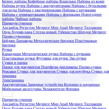
Бизнес наборы
Кофейные наборы
Кошельки
Наборы из кожи
Наборы ручек
Наборы с аккумуляторами
Наборы с бутылками
для воды
Наборы с ежедневниками
Наборы с кружками
Наборы с термокружками
Наборы с флешками
Новогодние
Корпоративные подарки
наборы
Чайные наборы
Поставка со склада и производство
Премиум сувенир
Ансамбль Регистон
Медресе Мир Араб
Медресе Тиллакори
Орда Худояр-хана
Стелла новый Узбекистан
Шердор Медресе
Мы предлагаем широкий выбор корпоративных подарков и
Промо-сувениры
сувениров с логотипом. В нашем каталоге вы найдете
Бейджи
Ланъярды
Металлические брелоки
Пластиковые
продукцию для бизнеса, мероприятия и клиентов.
брелоки
Ручки
Карандаши
Металлические ручки
Наборы с ручками
Пластиковые ручки
Футляры для ручек
Эко ручки
Подарочные наборы
Сумки и папки
Бизнес наборы
Кофейные наборы
Кошельки
Папки для документов
Портфели-дипломаты
Промо-сумки
Наборы из кожи
Наборы ручек
Наборы с аккумуляторами
Рюкзаки
Сумки для документов
Сумки для ноутбука
Сумки для
Наборы с бутылками для воды
Наборы с ежедневниками
пикника
Наборы с кружками
Наборы с термокружками
Наборы с
Электроника
флешками
Новогодние наборы
Чайные наборы
Аккумуляторы
Зарядные устройства
Колонки и наушники
Мобильные аксессуары
Увлажнители
Флешки
Премиум сувенир
Ансамбль Регистон
Медресе Мир Араб
Медресе Тиллакори
Орда Худояр-хана
Стелла новый Узбекистан
Шердор Медресе