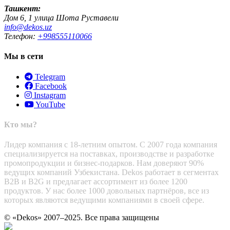
Ташкент:
Дом 6, 1 улица Шота Руставели
info@dekos.uz
Телефон:
+998555110066
Мы в сети
Telegram
Facebook
Instagram
YouTube
Кто мы?
Лидер компания с 18-летним опытом. С 2007 года компания
специализируется на поставках, производстве и разработке
промопродукции и бизнес-подарков. Нам доверяют 90%
ведущих компаний Узбекистана. Dekos работает в сегментах
B2B и B2G и предлагает ассортимент из более 1200
продуктов. У нас более 1000 довольных партнёров, все из
которых являются ведущими компаниями в своей сфере.
© «Dekos» 2007–2025. Все права защищены