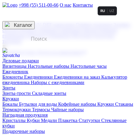
+998 (55) 511-00-66
О нас
Контакты
RU
UZ
Услуги по нанесению
3D гравировка
Каталог
UV DTF нанесение
Горячее тиснение
Заливка
смолой (Doming)
Лазерная гравировка мягкая
Лазерная
гравировка твердая
Сублимация
УФ-печать
Холодное
тиснение
☰
Контакты
О нас
Услуги по нанесению
Деловые подарки
Визитницы
Настольные наборы
Настольные часы
Ежедневник
Блокноты
Ежедневники
Ежедневники на заказ
Калькулятор
ежедневника
Наборы с ежедневниками
Зонты
Зонты-трости
Складные зонты
Кружки
Бокалы
Бутылки для воды
Кофейные наборы
Кружки
Стаканы
Термокружки
Термосы
Чайные наборы
Наградная продукция
Kристаллы
Кубки
Медали
Плакетка
Статуэтки
Стеклянные
кубки
Подарочные наборы