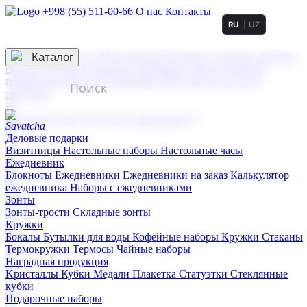
+998 (55) 511-00-66
О нас
Контакты
RU
UZ
Услуги по нанесению
3D гравировка
Каталог
UV DTF нанесение
Горячее тиснение
Заливка
смолой (Doming)
Лазерная гравировка мягкая
Лазерная
гравировка твердая
Сублимация
УФ-печать
Холодное
тиснение
☰
Контакты
О нас
Услуги по нанесению
Деловые подарки
Визитницы
Настольные наборы
Настольные часы
Ежедневник
Блокноты
Ежедневники
Ежедневники на заказ
Калькулятор
ежедневника
Наборы с ежедневниками
Зонты
Зонты-трости
Складные зонты
Кружки
Бокалы
Бутылки для воды
Кофейные наборы
Кружки
Стаканы
Термокружки
Термосы
Чайные наборы
Наградная продукция
Kристаллы
Кубки
Медали
Плакетка
Статуэтки
Стеклянные
кубки
Подарочные наборы