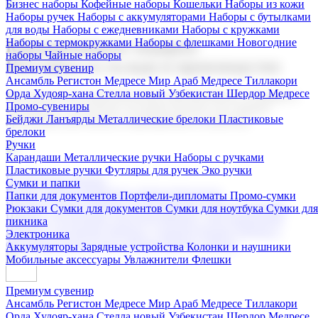
Бизнес наборы
Кофейные наборы
Кошельки
Наборы из кожи
Наборы ручек
Наборы с аккумуляторами
Наборы с бутылками
для воды
Наборы с ежедневниками
Наборы с кружками
Наборы с термокружками
Наборы с флешками
Новогодние
Корпоративные подарки
наборы
Чайные наборы
Поставка со склада и производство
Премиум сувенир
Ансамбль Регистон
Медресе Мир Араб
Медресе Тиллакори
Орда Худояр-хана
Стелла новый Узбекистан
Шердор Медресе
Мы предлагаем широкий выбор корпоративных подарков и
Промо-сувениры
сувениров с логотипом. В нашем каталоге вы найдете
Бейджи
Ланъярды
Металлические брелоки
Пластиковые
продукцию для бизнеса, мероприятия и клиентов.
брелоки
Ручки
Карандаши
Металлические ручки
Наборы с ручками
Пластиковые ручки
Футляры для ручек
Эко ручки
Подарочные наборы
Сумки и папки
Бизнес наборы
Кофейные наборы
Кошельки
Папки для документов
Портфели-дипломаты
Промо-сумки
Наборы из кожи
Наборы ручек
Наборы с аккумуляторами
Рюкзаки
Сумки для документов
Сумки для ноутбука
Сумки для
Наборы с бутылками для воды
Наборы с ежедневниками
пикника
Наборы с кружками
Наборы с термокружками
Наборы с
Электроника
флешками
Новогодние наборы
Чайные наборы
Аккумуляторы
Зарядные устройства
Колонки и наушники
Мобильные аксессуары
Увлажнители
Флешки
Премиум сувенир
Ансамбль Регистон
Медресе Мир Араб
Медресе Тиллакори
Орда Худояр-хана
Стелла новый Узбекистан
Шердор Медресе