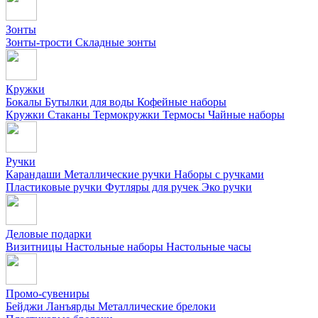
Зонты
Зонты-трости
Складные зонты
Кружки
Бокалы
Бутылки для воды
Кофейные наборы
Кружки
Стаканы
Термокружки
Термосы
Чайные наборы
Ручки
Карандаши
Металлические ручки
Наборы с ручками
Пластиковые ручки
Футляры для ручек
Эко ручки
Деловые подарки
Визитницы
Настольные наборы
Настольные часы
Промо-сувениры
Бейджи
Ланъярды
Металлические брелоки