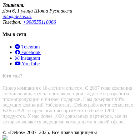
Ташкент:
Дом 6, 1 улица Шота Руставели
info@dekos.uz
Телефон:
+998555110066
Мы в сети
Telegram
Facebook
Instagram
YouTube
Кто мы?
Лидер компания с 18-летним опытом. С 2007 года компания
специализируется на поставках, производстве и разработке
промопродукции и бизнес-подарков. Нам доверяют 90%
ведущих компаний Узбекистана. Dekos работает в сегментах
B2B и B2G и предлагает ассортимент из более 1200
продуктов. У нас более 1000 довольных партнёров, все из
которых являются ведущими компаниями в своей сфере.
© «Dekos» 2007–2025. Все права защищены