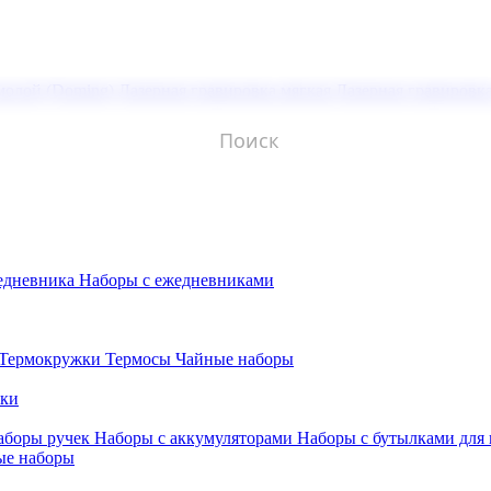
молой (Doming)
Лазерная гравировка мягкая
Лазерная гравировк
едневника
Наборы с ежедневниками
Термокружки
Термосы
Чайные наборы
бки
аборы ручек
Наборы с аккумуляторами
Наборы с бутылками для
ые наборы