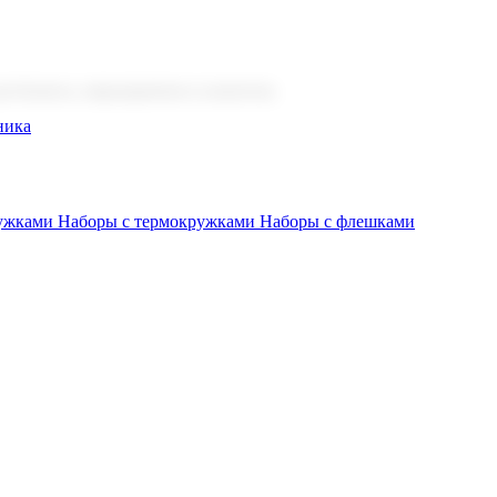
 бизнеса, мероприятия и клиентов.
ника
ружками
Наборы с термокружками
Наборы с флешками