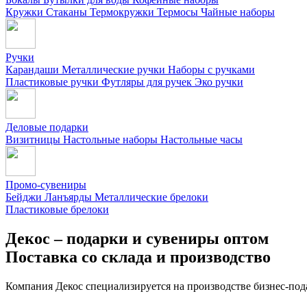
Кружки
Стаканы
Термокружки
Термосы
Чайные наборы
Ручки
Карандаши
Металлические ручки
Наборы с ручками
Пластиковые ручки
Футляры для ручек
Эко ручки
Деловые подарки
Визитницы
Настольные наборы
Настольные часы
Промо-сувениры
Бейджи
Ланъярды
Металлические брелоки
Пластиковые брелоки
Декос – подарки и сувениры оптом
Поставка со склада и производство
Компания Декос специализируется на производстве бизнес-под