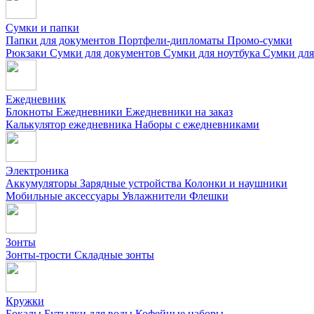
Сумки и папки
Папки для документов
Портфели-дипломаты
Промо-сумки
Рюкзаки
Сумки для документов
Сумки для ноутбука
Сумки для
Ежедневник
Блокноты
Ежедневники
Ежедневники на заказ
Калькулятор ежедневника
Наборы с ежедневниками
Электроника
Аккумуляторы
Зарядные устройства
Колонки и наушники
Мобильные аксессуары
Увлажнители
Флешки
Зонты
Зонты-трости
Складные зонты
Кружки
Бокалы
Бутылки для воды
Кофейные наборы