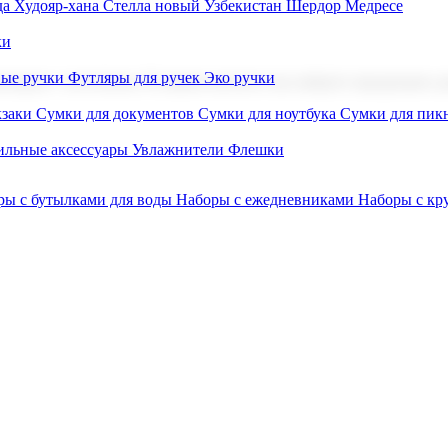
а Худояр-хана
Стелла новый Узбекистан
Шердор Медресе
ки
вые ручки
Футляры для ручек
Эко ручки
ниров с логотипом. В нашем каталоге вы найдете продукцию для
заки
Сумки для документов
Сумки для ноутбука
Сумки для пик
льные аксессуары
Увлажнители
Флешки
ры с бутылками для воды
Наборы с ежедневниками
Наборы с к