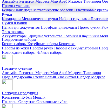
Ансамбль Регистон
Медресе Мир Араб
Медресе Тиллакори
Орд
Корпоративные подарки
Промо-сувениры
Поставка со склада и производство
Бейджи
Ланъярды
Металлические брелоки
Пластиковые брело
Ручки
Карандаши
Металлические ручки
Наборы с ручками
Пластико
Мы предлагаем широкий выбор корпоративных подарков и суве
Сумки и папки
Папки для документов
Портфели-дипломаты
Промо-сумки
Рюк
Электроника
Аккумуляторы
Зарядные устройства
Колонки и наушники
Моби
Подарочные наборы
Бизнес наборы
Кофейные наборы
Кошельки
Наборы из кожи
Наборы ручек
Наборы с аккумуляторами
Набо
Новогодние наборы
Чайные наборы
Премиум сувенир
Ансамбль Регистон
Медресе Мир Араб
Медресе Тиллакори
Орда Худояр-хана
Стелла новый Узбекистан
Шердор Медресе
Наградная продукция
Kристаллы
Кубки
Медали
Плакетка
Статуэтки
Стеклянные кубки