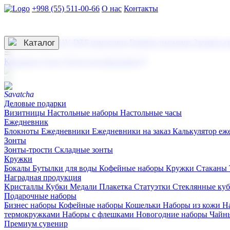
+998 (55) 511-00-66
О нас
Контакты
Услуги по нанесению
3D гравировка
Каталог
UV DTF нанесение
Горячее тиснение
Заливка с
☰
Контакты
О нас
Услуги по нанесению
Деловые подарки
Визитницы
Настольные наборы
Настольные часы
Ежедневник
Блокноты
Ежедневники
Ежедневники на заказ
Калькулятор еж
Зонты
Зонты-трости
Складные зонты
Кружки
Бокалы
Бутылки для воды
Кофейные наборы
Кружки
Стаканы
Наградная продукция
Kристаллы
Кубки
Медали
Плакетка
Статуэтки
Стеклянные ку
Подарочные наборы
Бизнес наборы
Кофейные наборы
Кошельки
Наборы из кожи
Н
термокружками
Наборы с флешками
Новогодние наборы
Чайн
Премиум сувенир