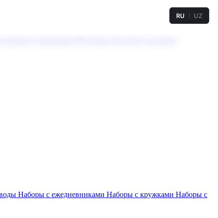
RU
UZ
а твердая
Сублимация
УФ-печать
Холодное тиснение
 воды
Наборы с ежедневниками
Наборы с кружками
Наборы с