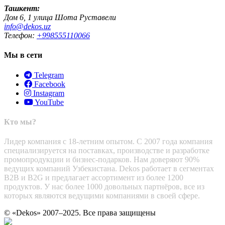
Ташкент:
Дом 6, 1 улица Шота Руставели
info@dekos.uz
Телефон:
+998555110066
Мы в сети
Telegram
Facebook
Instagram
YouTube
Кто мы?
Лидер компания с 18-летним опытом. С 2007 года компания
специализируется на поставках, производстве и разработке
промопродукции и бизнес-подарков. Нам доверяют 90%
ведущих компаний Узбекистана. Dekos работает в сегментах
B2B и B2G и предлагает ассортимент из более 1200
продуктов. У нас более 1000 довольных партнёров, все из
которых являются ведущими компаниями в своей сфере.
© «Dekos» 2007–2025. Все права защищены