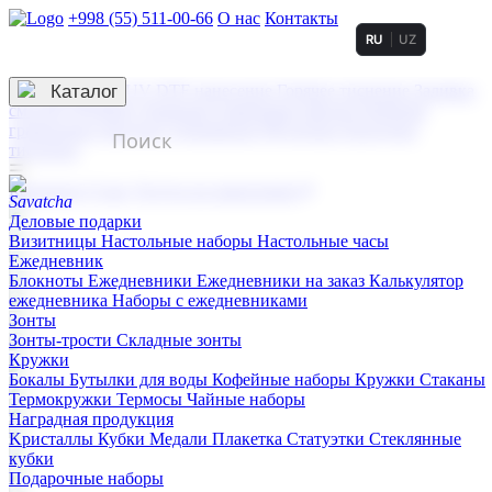
+998 (55) 511-00-66
О нас
Контакты
RU
UZ
Услуги по нанесению
3D гравировка
Каталог
UV DTF нанесение
Горячее тиснение
Заливка
смолой (Doming)
Лазерная гравировка мягкая
Лазерная
гравировка твердая
Сублимация
УФ-печать
Холодное
тиснение
☰
Контакты
О нас
Услуги по нанесению
Деловые подарки
Визитницы
Настольные наборы
Настольные часы
Ежедневник
Блокноты
Ежедневники
Ежедневники на заказ
Калькулятор
ежедневника
Наборы с ежедневниками
Зонты
Зонты-трости
Складные зонты
Кружки
Бокалы
Бутылки для воды
Кофейные наборы
Кружки
Стаканы
Термокружки
Термосы
Чайные наборы
Наградная продукция
Kристаллы
Кубки
Медали
Плакетка
Статуэтки
Стеклянные
кубки
Подарочные наборы