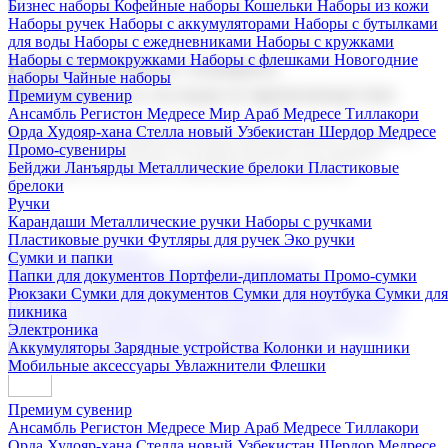
Бизнес наборы
Кофейные наборы
Кошельки
Наборы из кожи
Наборы ручек
Наборы с аккумуляторами
Наборы с бутылками
для воды
Наборы с ежедневниками
Наборы с кружками
Наборы с термокружками
Наборы с флешками
Новогодние
Корпоративные подарки
наборы
Чайные наборы
Поставка со склада и производство
Премиум сувенир
Ансамбль Регистон
Медресе Мир Араб
Медресе Тиллакори
Орда Худояр-хана
Стелла новый Узбекистан
Шердор Медресе
Мы предлагаем широкий выбор корпоративных подарков и
Промо-сувениры
сувениров с логотипом. В нашем каталоге вы найдете
Бейджи
Ланъярды
Металлические брелоки
Пластиковые
продукцию для бизнеса, мероприятия и клиентов.
брелоки
Ручки
Карандаши
Металлические ручки
Наборы с ручками
Пластиковые ручки
Футляры для ручек
Эко ручки
Подарочные наборы
Сумки и папки
Бизнес наборы
Кофейные наборы
Кошельки
Папки для документов
Портфели-дипломаты
Промо-сумки
Наборы из кожи
Наборы ручек
Наборы с аккумуляторами
Рюкзаки
Сумки для документов
Сумки для ноутбука
Сумки для
Наборы с бутылками для воды
Наборы с ежедневниками
пикника
Наборы с кружками
Наборы с термокружками
Наборы с
Электроника
флешками
Новогодние наборы
Чайные наборы
Аккумуляторы
Зарядные устройства
Колонки и наушники
Мобильные аксессуары
Увлажнители
Флешки
Премиум сувенир
Ансамбль Регистон
Медресе Мир Араб
Медресе Тиллакори
Орда Худояр-хана
Стелла новый Узбекистан
Шердор Медресе