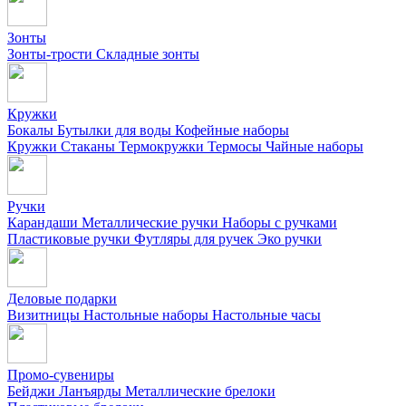
Зонты
Зонты-трости
Складные зонты
Кружки
Бокалы
Бутылки для воды
Кофейные наборы
Кружки
Стаканы
Термокружки
Термосы
Чайные наборы
Ручки
Карандаши
Металлические ручки
Наборы с ручками
Пластиковые ручки
Футляры для ручек
Эко ручки
Деловые подарки
Визитницы
Настольные наборы
Настольные часы
Промо-сувениры
Бейджи
Ланъярды
Металлические брелоки