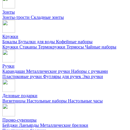
Зонты
Зонты-трости
Складные зонты
Кружки
Бокалы
Бутылки для воды
Кофейные наборы
Кружки
Стаканы
Термокружки
Термосы
Чайные наборы
Ручки
Карандаши
Металлические ручки
Наборы с ручками
Пластиковые ручки
Футляры для ручек
Эко ручки
Деловые подарки
Визитницы
Настольные наборы
Настольные часы
Промо-сувениры
Бейджи
Ланъярды
Металлические брелоки