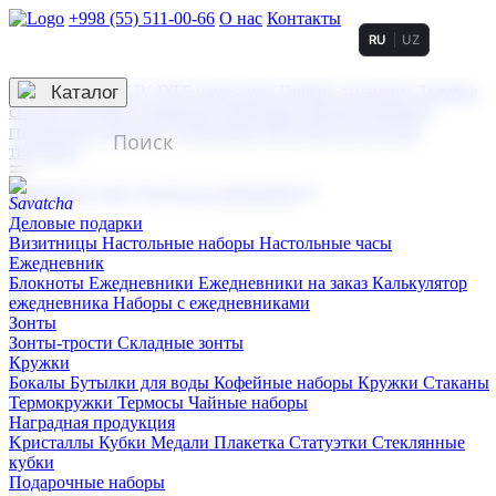
+998 (55) 511-00-66
О нас
Контакты
RU
UZ
Услуги по нанесению
3D гравировка
Каталог
UV DTF нанесение
Горячее тиснение
Заливка
смолой (Doming)
Лазерная гравировка мягкая
Лазерная
гравировка твердая
Сублимация
УФ-печать
Холодное
тиснение
☰
Контакты
О нас
Услуги по нанесению
Деловые подарки
Визитницы
Настольные наборы
Настольные часы
Ежедневник
Блокноты
Ежедневники
Ежедневники на заказ
Калькулятор
ежедневника
Наборы с ежедневниками
Зонты
Зонты-трости
Складные зонты
Кружки
Бокалы
Бутылки для воды
Кофейные наборы
Кружки
Стаканы
Термокружки
Термосы
Чайные наборы
Наградная продукция
Kристаллы
Кубки
Медали
Плакетка
Статуэтки
Стеклянные
кубки
Подарочные наборы