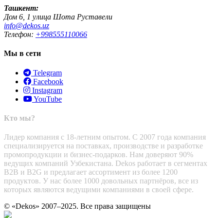
Ташкент:
Дом 6, 1 улица Шота Руставели
info@dekos.uz
Телефон:
+998555110066
Мы в сети
Telegram
Facebook
Instagram
YouTube
Кто мы?
Лидер компания с 18-летним опытом. С 2007 года компания
специализируется на поставках, производстве и разработке
промопродукции и бизнес-подарков. Нам доверяют 90%
ведущих компаний Узбекистана. Dekos работает в сегментах
B2B и B2G и предлагает ассортимент из более 1200
продуктов. У нас более 1000 довольных партнёров, все из
которых являются ведущими компаниями в своей сфере.
© «Dekos» 2007–2025. Все права защищены