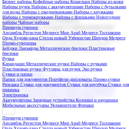
Бизнес наборы
Кофейные наборы
Кошельки
Наборы из кожи
Наборы ручек
Наборы с аккумуляторами
Наборы с бутылками
для воды
Наборы с ежедневниками
Наборы с кружками
Наборы с термокружками
Наборы с флешками
Новогодние
Корпоративные подарки
наборы
Чайные наборы
Поставка со склада и производство
Премиум сувенир
Ансамбль Регистон
Медресе Мир Араб
Медресе Тиллакори
Орда Худояр-хана
Стелла новый Узбекистан
Шердор Медресе
Мы предлагаем широкий выбор корпоративных подарков и
Промо-сувениры
сувениров с логотипом. В нашем каталоге вы найдете
Бейджи
Ланъярды
Металлические брелоки
Пластиковые
продукцию для бизнеса, мероприятия и клиентов.
брелоки
Ручки
Карандаши
Металлические ручки
Наборы с ручками
Пластиковые ручки
Футляры для ручек
Эко ручки
Подарочные наборы
Сумки и папки
Бизнес наборы
Кофейные наборы
Кошельки
Папки для документов
Портфели-дипломаты
Промо-сумки
Наборы из кожи
Наборы ручек
Наборы с аккумуляторами
Рюкзаки
Сумки для документов
Сумки для ноутбука
Сумки для
Наборы с бутылками для воды
Наборы с ежедневниками
пикника
Наборы с кружками
Наборы с термокружками
Наборы с
Электроника
флешками
Новогодние наборы
Чайные наборы
Аккумуляторы
Зарядные устройства
Колонки и наушники
Мобильные аксессуары
Увлажнители
Флешки
Премиум сувенир
Ансамбль Регистон
Медресе Мир Араб
Медресе Тиллакори
Орда Худояр-хана
Стелла новый Узбекистан
Шердор Медресе