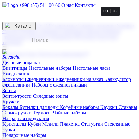
+998 (55) 511-00-66
О нас
Контакты
RU
UZ
Услуги по нанесению
3D гравировка
Каталог
UV DTF нанесение
Горячее тиснение
Заливка
смолой (Doming)
Лазерная гравировка мягкая
Лазерная
гравировка твердая
Сублимация
УФ-печать
Холодное
тиснение
☰
Контакты
О нас
Услуги по нанесению
Деловые подарки
Визитницы
Настольные наборы
Настольные часы
Ежедневник
Блокноты
Ежедневники
Ежедневники на заказ
Калькулятор
ежедневника
Наборы с ежедневниками
Зонты
Зонты-трости
Складные зонты
Кружки
Бокалы
Бутылки для воды
Кофейные наборы
Кружки
Стаканы
Термокружки
Термосы
Чайные наборы
Наградная продукция
Kристаллы
Кубки
Медали
Плакетка
Статуэтки
Стеклянные
кубки
Подарочные наборы