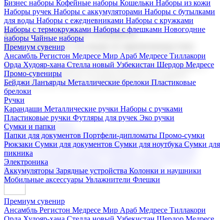
Бизнес наборы
Кофейные наборы
Кошельки
Наборы из кожи
Наборы ручек
Наборы с аккумуляторами
Наборы с бутылками
для воды
Наборы с ежедневниками
Наборы с кружками
Наборы с термокружками
Наборы с флешками
Новогодние
Корпоративные подарки
наборы
Чайные наборы
Поставка со склада и производство
Премиум сувенир
Ансамбль Регистон
Медресе Мир Араб
Медресе Тиллакори
Орда Худояр-хана
Стелла новый Узбекистан
Шердор Медресе
Мы предлагаем широкий выбор корпоративных подарков и
Промо-сувениры
сувениров с логотипом. В нашем каталоге вы найдете
Бейджи
Ланъярды
Металлические брелоки
Пластиковые
продукцию для бизнеса, мероприятия и клиентов.
брелоки
Ручки
Карандаши
Металлические ручки
Наборы с ручками
Пластиковые ручки
Футляры для ручек
Эко ручки
Подарочные наборы
Сумки и папки
Бизнес наборы
Кофейные наборы
Кошельки
Папки для документов
Портфели-дипломаты
Промо-сумки
Наборы из кожи
Наборы ручек
Наборы с аккумуляторами
Рюкзаки
Сумки для документов
Сумки для ноутбука
Сумки для
Наборы с бутылками для воды
Наборы с ежедневниками
пикника
Наборы с кружками
Наборы с термокружками
Наборы с
Электроника
флешками
Новогодние наборы
Чайные наборы
Аккумуляторы
Зарядные устройства
Колонки и наушники
Мобильные аксессуары
Увлажнители
Флешки
Премиум сувенир
Ансамбль Регистон
Медресе Мир Араб
Медресе Тиллакори
Орда Худояр-хана
Стелла новый Узбекистан
Шердор Медресе