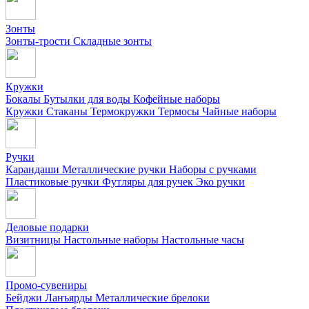
Зонты
Зонты-трости
Складные зонты
Кружки
Бокалы
Бутылки для воды
Кофейные наборы
Кружки
Стаканы
Термокружки
Термосы
Чайные наборы
Ручки
Карандаши
Металлические ручки
Наборы с ручками
Пластиковые ручки
Футляры для ручек
Эко ручки
Деловые подарки
Визитницы
Настольные наборы
Настольные часы
Промо-сувениры
Бейджи
Ланъярды
Металлические брелоки