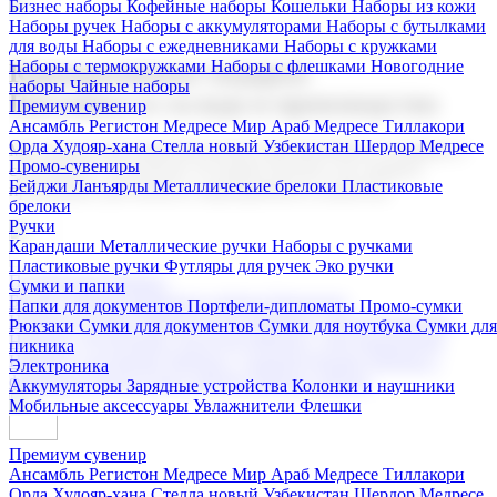
Бизнес наборы
Кофейные наборы
Кошельки
Наборы из кожи
Наборы ручек
Наборы с аккумуляторами
Наборы с бутылками
для воды
Наборы с ежедневниками
Наборы с кружками
Наборы с термокружками
Наборы с флешками
Новогодние
Корпоративные подарки
наборы
Чайные наборы
Поставка со склада и производство
Премиум сувенир
Ансамбль Регистон
Медресе Мир Араб
Медресе Тиллакори
Орда Худояр-хана
Стелла новый Узбекистан
Шердор Медресе
Мы предлагаем широкий выбор корпоративных подарков и
Промо-сувениры
сувениров с логотипом. В нашем каталоге вы найдете
Бейджи
Ланъярды
Металлические брелоки
Пластиковые
продукцию для бизнеса, мероприятия и клиентов.
брелоки
Ручки
Карандаши
Металлические ручки
Наборы с ручками
Пластиковые ручки
Футляры для ручек
Эко ручки
Подарочные наборы
Сумки и папки
Бизнес наборы
Кофейные наборы
Кошельки
Папки для документов
Портфели-дипломаты
Промо-сумки
Наборы из кожи
Наборы ручек
Наборы с аккумуляторами
Рюкзаки
Сумки для документов
Сумки для ноутбука
Сумки для
Наборы с бутылками для воды
Наборы с ежедневниками
пикника
Наборы с кружками
Наборы с термокружками
Наборы с
Электроника
флешками
Новогодние наборы
Чайные наборы
Аккумуляторы
Зарядные устройства
Колонки и наушники
Мобильные аксессуары
Увлажнители
Флешки
Премиум сувенир
Ансамбль Регистон
Медресе Мир Араб
Медресе Тиллакори
Орда Худояр-хана
Стелла новый Узбекистан
Шердор Медресе