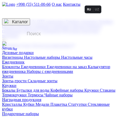
+998 (55) 511-00-66
О нас
Контакты
RU
UZ
Услуги по нанесению
3D гравировка
Каталог
UV DTF нанесение
Горячее тиснение
Заливка
смолой (Doming)
Лазерная гравировка мягкая
Лазерная
гравировка твердая
Сублимация
УФ-печать
Холодное
тиснение
☰
Контакты
О нас
Услуги по нанесению
Деловые подарки
Визитницы
Настольные наборы
Настольные часы
Ежедневник
Блокноты
Ежедневники
Ежедневники на заказ
Калькулятор
ежедневника
Наборы с ежедневниками
Зонты
Зонты-трости
Складные зонты
Кружки
Бокалы
Бутылки для воды
Кофейные наборы
Кружки
Стаканы
Термокружки
Термосы
Чайные наборы
Наградная продукция
Kристаллы
Кубки
Медали
Плакетка
Статуэтки
Стеклянные
кубки
Подарочные наборы