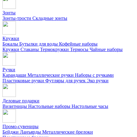
Зонты
Зонты-трости
Складные зонты
Кружки
Бокалы
Бутылки для воды
Кофейные наборы
Кружки
Стаканы
Термокружки
Термосы
Чайные наборы
Ручки
Карандаши
Металлические ручки
Наборы с ручками
Пластиковые ручки
Футляры для ручек
Эко ручки
Деловые подарки
Визитницы
Настольные наборы
Настольные часы
Промо-сувениры
Бейджи
Ланъярды
Металлические брелоки