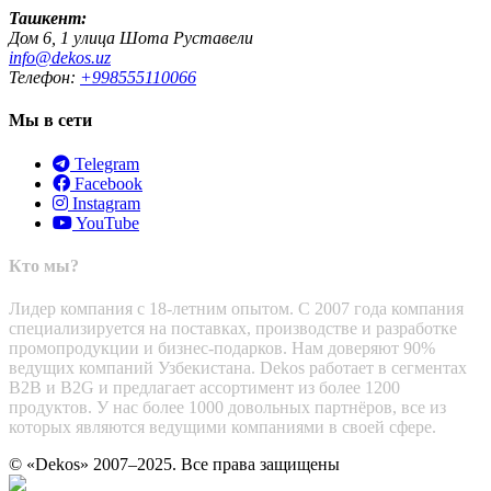
Ташкент:
Дом 6, 1 улица Шота Руставели
info@dekos.uz
Телефон:
+998555110066
Мы в сети
Telegram
Facebook
Instagram
YouTube
Кто мы?
Лидер компания с 18-летним опытом. С 2007 года компания
специализируется на поставках, производстве и разработке
промопродукции и бизнес-подарков. Нам доверяют 90%
ведущих компаний Узбекистана. Dekos работает в сегментах
B2B и B2G и предлагает ассортимент из более 1200
продуктов. У нас более 1000 довольных партнёров, все из
которых являются ведущими компаниями в своей сфере.
© «Dekos» 2007–2025. Все права защищены