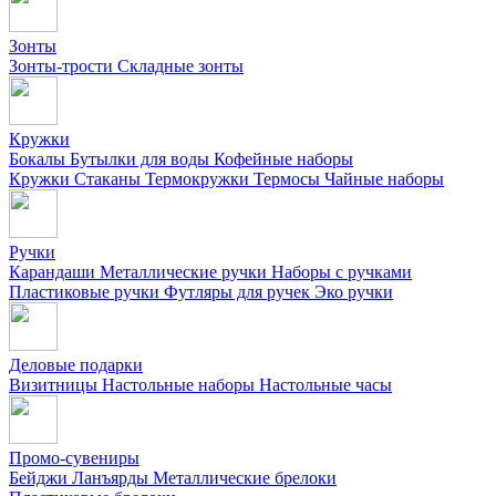
Зонты
Зонты-трости
Складные зонты
Кружки
Бокалы
Бутылки для воды
Кофейные наборы
Кружки
Стаканы
Термокружки
Термосы
Чайные наборы
Ручки
Карандаши
Металлические ручки
Наборы с ручками
Пластиковые ручки
Футляры для ручек
Эко ручки
Деловые подарки
Визитницы
Настольные наборы
Настольные часы
Промо-сувениры
Бейджи
Ланъярды
Металлические брелоки