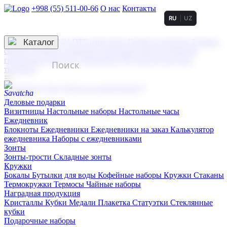
+998 (55) 511-00-66
О нас
Контакты
RU
UZ
Услуги по нанесению
3D гравировка
Каталог
UV DTF нанесение
Горячее тиснение
Заливка
смолой (Doming)
Лазерная гравировка мягкая
Лазерная
гравировка твердая
Сублимация
УФ-печать
Холодное
тиснение
☰
Контакты
О нас
Услуги по нанесению
Деловые подарки
Визитницы
Настольные наборы
Настольные часы
Ежедневник
Блокноты
Ежедневники
Ежедневники на заказ
Калькулятор
ежедневника
Наборы с ежедневниками
Зонты
Зонты-трости
Складные зонты
Кружки
Бокалы
Бутылки для воды
Кофейные наборы
Кружки
Стаканы
Термокружки
Термосы
Чайные наборы
Наградная продукция
Kристаллы
Кубки
Медали
Плакетка
Статуэтки
Стеклянные
кубки
Подарочные наборы