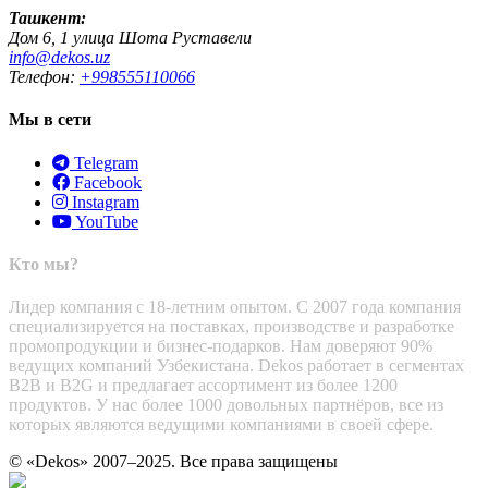
Ташкент:
Дом 6, 1 улица Шота Руставели
info@dekos.uz
Телефон:
+998555110066
Мы в сети
Telegram
Facebook
Instagram
YouTube
Кто мы?
Лидер компания с 18-летним опытом. С 2007 года компания
специализируется на поставках, производстве и разработке
промопродукции и бизнес-подарков. Нам доверяют 90%
ведущих компаний Узбекистана. Dekos работает в сегментах
B2B и B2G и предлагает ассортимент из более 1200
продуктов. У нас более 1000 довольных партнёров, все из
которых являются ведущими компаниями в своей сфере.
© «Dekos» 2007–2025. Все права защищены