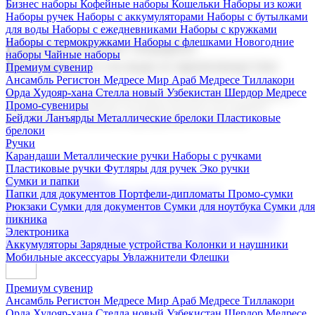
Бизнес наборы
Кофейные наборы
Кошельки
Наборы из кожи
Наборы ручек
Наборы с аккумуляторами
Наборы с бутылками
для воды
Наборы с ежедневниками
Наборы с кружками
Наборы с термокружками
Наборы с флешками
Новогодние
Корпоративные подарки
наборы
Чайные наборы
Поставка со склада и производство
Премиум сувенир
Ансамбль Регистон
Медресе Мир Араб
Медресе Тиллакори
Орда Худояр-хана
Стелла новый Узбекистан
Шердор Медресе
Мы предлагаем широкий выбор корпоративных подарков и
Промо-сувениры
сувениров с логотипом. В нашем каталоге вы найдете
Бейджи
Ланъярды
Металлические брелоки
Пластиковые
продукцию для бизнеса, мероприятия и клиентов.
брелоки
Ручки
Карандаши
Металлические ручки
Наборы с ручками
Пластиковые ручки
Футляры для ручек
Эко ручки
Подарочные наборы
Сумки и папки
Бизнес наборы
Кофейные наборы
Кошельки
Папки для документов
Портфели-дипломаты
Промо-сумки
Наборы из кожи
Наборы ручек
Наборы с аккумуляторами
Рюкзаки
Сумки для документов
Сумки для ноутбука
Сумки для
Наборы с бутылками для воды
Наборы с ежедневниками
пикника
Наборы с кружками
Наборы с термокружками
Наборы с
Электроника
флешками
Новогодние наборы
Чайные наборы
Аккумуляторы
Зарядные устройства
Колонки и наушники
Мобильные аксессуары
Увлажнители
Флешки
Премиум сувенир
Ансамбль Регистон
Медресе Мир Араб
Медресе Тиллакори
Орда Худояр-хана
Стелла новый Узбекистан
Шердор Медресе