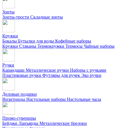
Зонты
Зонты-трости
Складные зонты
Кружки
Бокалы
Бутылки для воды
Кофейные наборы
Кружки
Стаканы
Термокружки
Термосы
Чайные наборы
Ручки
Карандаши
Металлические ручки
Наборы с ручками
Пластиковые ручки
Футляры для ручек
Эко ручки
Деловые подарки
Визитницы
Настольные наборы
Настольные часы
Промо-сувениры
Бейджи
Ланъярды
Металлические брелоки