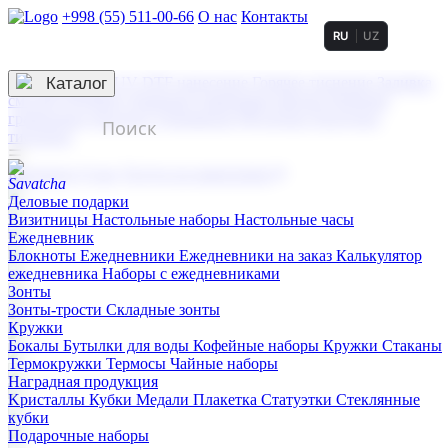
+998 (55) 511-00-66
О нас
Контакты
RU
UZ
Услуги по нанесению
3D гравировка
Каталог
UV DTF нанесение
Горячее тиснение
Заливка
смолой (Doming)
Лазерная гравировка мягкая
Лазерная
гравировка твердая
Сублимация
УФ-печать
Холодное
тиснение
☰
Контакты
О нас
Услуги по нанесению
Деловые подарки
Визитницы
Настольные наборы
Настольные часы
Ежедневник
Блокноты
Ежедневники
Ежедневники на заказ
Калькулятор
ежедневника
Наборы с ежедневниками
Зонты
Зонты-трости
Складные зонты
Кружки
Бокалы
Бутылки для воды
Кофейные наборы
Кружки
Стаканы
Термокружки
Термосы
Чайные наборы
Наградная продукция
Kристаллы
Кубки
Медали
Плакетка
Статуэтки
Стеклянные
кубки
Подарочные наборы