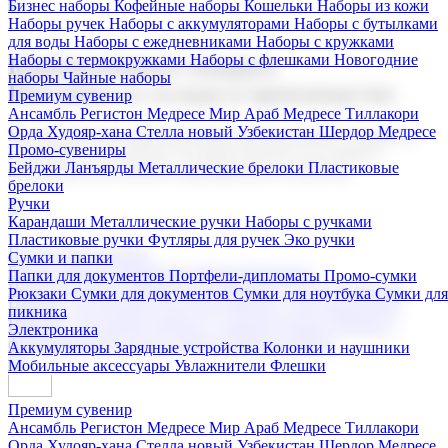
Бизнес наборы
Кофейные наборы
Кошельки
Наборы из кожи
Наборы ручек
Наборы с аккумуляторами
Наборы с бутылками
для воды
Наборы с ежедневниками
Наборы с кружками
Наборы с термокружками
Наборы с флешками
Новогодние
Корпоративные подарки
наборы
Чайные наборы
Поставка со склада и производство
Премиум сувенир
Ансамбль Регистон
Медресе Мир Араб
Медресе Тиллакори
Орда Худояр-хана
Стелла новый Узбекистан
Шердор Медресе
Мы предлагаем широкий выбор корпоративных подарков и
Промо-сувениры
сувениров с логотипом. В нашем каталоге вы найдете
Бейджи
Ланъярды
Металлические брелоки
Пластиковые
продукцию для бизнеса, мероприятия и клиентов.
брелоки
Ручки
Карандаши
Металлические ручки
Наборы с ручками
Пластиковые ручки
Футляры для ручек
Эко ручки
Подарочные наборы
Сумки и папки
Бизнес наборы
Кофейные наборы
Кошельки
Папки для документов
Портфели-дипломаты
Промо-сумки
Наборы из кожи
Наборы ручек
Наборы с аккумуляторами
Рюкзаки
Сумки для документов
Сумки для ноутбука
Сумки для
Наборы с бутылками для воды
Наборы с ежедневниками
пикника
Наборы с кружками
Наборы с термокружками
Наборы с
Электроника
флешками
Новогодние наборы
Чайные наборы
Аккумуляторы
Зарядные устройства
Колонки и наушники
Мобильные аксессуары
Увлажнители
Флешки
Премиум сувенир
Ансамбль Регистон
Медресе Мир Араб
Медресе Тиллакори
Орда Худояр-хана
Стелла новый Узбекистан
Шердор Медресе