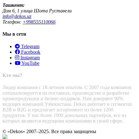
Ташкент:
Дом 6, 1 улица Шота Руставели
info@dekos.uz
Телефон:
+998555110066
Мы в сети
Telegram
Facebook
Instagram
YouTube
Кто мы?
Лидер компания с 18-летним опытом. С 2007 года компания
специализируется на поставках, производстве и разработке
промопродукции и бизнес-подарков. Нам доверяют 90%
ведущих компаний Узбекистана. Dekos работает в сегментах
B2B и B2G и предлагает ассортимент из более 1200
продуктов. У нас более 1000 довольных партнёров, все из
которых являются ведущими компаниями в своей сфере.
© «Dekos» 2007–2025. Все права защищены