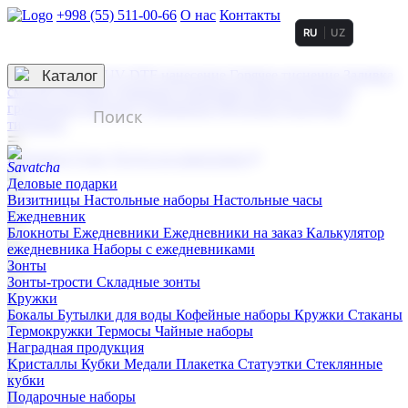
+998 (55) 511-00-66
О нас
Контакты
RU
UZ
Услуги по нанесению
3D гравировка
Каталог
UV DTF нанесение
Горячее тиснение
Заливка
смолой (Doming)
Лазерная гравировка мягкая
Лазерная
гравировка твердая
Сублимация
УФ-печать
Холодное
тиснение
☰
Контакты
О нас
Услуги по нанесению
Деловые подарки
Визитницы
Настольные наборы
Настольные часы
Ежедневник
Блокноты
Ежедневники
Ежедневники на заказ
Калькулятор
ежедневника
Наборы с ежедневниками
Зонты
Зонты-трости
Складные зонты
Кружки
Бокалы
Бутылки для воды
Кофейные наборы
Кружки
Стаканы
Термокружки
Термосы
Чайные наборы
Наградная продукция
Kристаллы
Кубки
Медали
Плакетка
Статуэтки
Стеклянные
кубки
Подарочные наборы