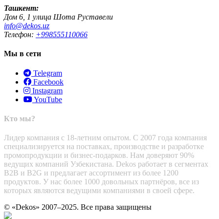
Ташкент:
Дом 6, 1 улица Шота Руставели
info@dekos.uz
Телефон:
+998555110066
Мы в сети
Telegram
Facebook
Instagram
YouTube
Кто мы?
Лидер компания с 18-летним опытом. С 2007 года компания
специализируется на поставках, производстве и разработке
промопродукции и бизнес-подарков. Нам доверяют 90%
ведущих компаний Узбекистана. Dekos работает в сегментах
B2B и B2G и предлагает ассортимент из более 1200
продуктов. У нас более 1000 довольных партнёров, все из
которых являются ведущими компаниями в своей сфере.
© «Dekos» 2007–2025. Все права защищены