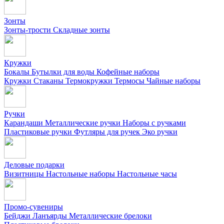
Зонты
Зонты-трости
Складные зонты
Кружки
Бокалы
Бутылки для воды
Кофейные наборы
Кружки
Стаканы
Термокружки
Термосы
Чайные наборы
Ручки
Карандаши
Металлические ручки
Наборы с ручками
Пластиковые ручки
Футляры для ручек
Эко ручки
Деловые подарки
Визитницы
Настольные наборы
Настольные часы
Промо-сувениры
Бейджи
Ланъярды
Металлические брелоки