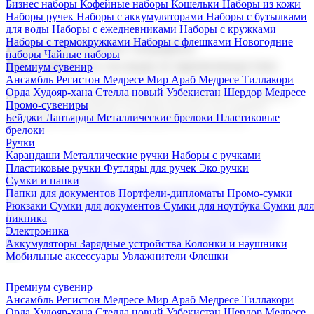
Бизнес наборы
Кофейные наборы
Кошельки
Наборы из кожи
Наборы ручек
Наборы с аккумуляторами
Наборы с бутылками
для воды
Наборы с ежедневниками
Наборы с кружками
Наборы с термокружками
Наборы с флешками
Новогодние
Корпоративные подарки
наборы
Чайные наборы
Поставка со склада и производство
Премиум сувенир
Ансамбль Регистон
Медресе Мир Араб
Медресе Тиллакори
Орда Худояр-хана
Стелла новый Узбекистан
Шердор Медресе
Мы предлагаем широкий выбор корпоративных подарков и
Промо-сувениры
сувениров с логотипом. В нашем каталоге вы найдете
Бейджи
Ланъярды
Металлические брелоки
Пластиковые
продукцию для бизнеса, мероприятия и клиентов.
брелоки
Ручки
Карандаши
Металлические ручки
Наборы с ручками
Пластиковые ручки
Футляры для ручек
Эко ручки
Подарочные наборы
Сумки и папки
Бизнес наборы
Кофейные наборы
Кошельки
Папки для документов
Портфели-дипломаты
Промо-сумки
Наборы из кожи
Наборы ручек
Наборы с аккумуляторами
Рюкзаки
Сумки для документов
Сумки для ноутбука
Сумки для
Наборы с бутылками для воды
Наборы с ежедневниками
пикника
Наборы с кружками
Наборы с термокружками
Наборы с
Электроника
флешками
Новогодние наборы
Чайные наборы
Аккумуляторы
Зарядные устройства
Колонки и наушники
Мобильные аксессуары
Увлажнители
Флешки
Премиум сувенир
Ансамбль Регистон
Медресе Мир Араб
Медресе Тиллакори
Орда Худояр-хана
Стелла новый Узбекистан
Шердор Медресе