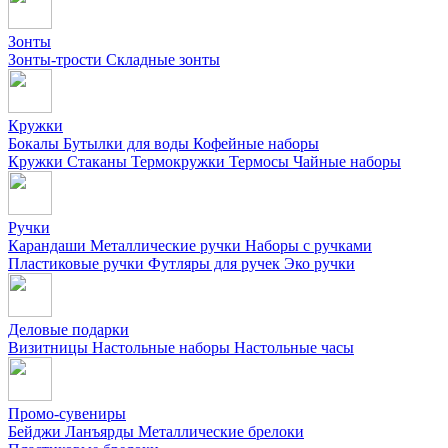
Зонты
Зонты-трости
Складные зонты
Кружки
Бокалы
Бутылки для воды
Кофейные наборы
Кружки
Стаканы
Термокружки
Термосы
Чайные наборы
Ручки
Карандаши
Металлические ручки
Наборы с ручками
Пластиковые ручки
Футляры для ручек
Эко ручки
Деловые подарки
Визитницы
Настольные наборы
Настольные часы
Промо-сувениры
Бейджи
Ланъярды
Металлические брелоки