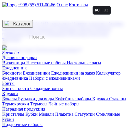
+998 (55) 511-00-66
О нас
Контакты
RU
UZ
Услуги по нанесению
3D гравировка
Каталог
UV DTF нанесение
Горячее тиснение
Заливка
смолой (Doming)
Лазерная гравировка мягкая
Лазерная
гравировка твердая
Сублимация
УФ-печать
Холодное
тиснение
☰
Контакты
О нас
Услуги по нанесению
Деловые подарки
Визитницы
Настольные наборы
Настольные часы
Ежедневник
Блокноты
Ежедневники
Ежедневники на заказ
Калькулятор
ежедневника
Наборы с ежедневниками
Зонты
Зонты-трости
Складные зонты
Кружки
Бокалы
Бутылки для воды
Кофейные наборы
Кружки
Стаканы
Термокружки
Термосы
Чайные наборы
Наградная продукция
Kристаллы
Кубки
Медали
Плакетка
Статуэтки
Стеклянные
кубки
Подарочные наборы