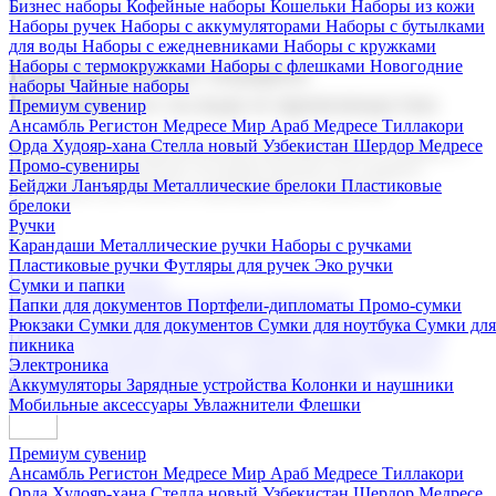
Бизнес наборы
Кофейные наборы
Кошельки
Наборы из кожи
Наборы ручек
Наборы с аккумуляторами
Наборы с бутылками
для воды
Наборы с ежедневниками
Наборы с кружками
Наборы с термокружками
Наборы с флешками
Новогодние
Корпоративные подарки
наборы
Чайные наборы
Поставка со склада и производство
Премиум сувенир
Ансамбль Регистон
Медресе Мир Араб
Медресе Тиллакори
Орда Худояр-хана
Стелла новый Узбекистан
Шердор Медресе
Мы предлагаем широкий выбор корпоративных подарков и
Промо-сувениры
сувениров с логотипом. В нашем каталоге вы найдете
Бейджи
Ланъярды
Металлические брелоки
Пластиковые
продукцию для бизнеса, мероприятия и клиентов.
брелоки
Ручки
Карандаши
Металлические ручки
Наборы с ручками
Пластиковые ручки
Футляры для ручек
Эко ручки
Подарочные наборы
Сумки и папки
Бизнес наборы
Кофейные наборы
Кошельки
Папки для документов
Портфели-дипломаты
Промо-сумки
Наборы из кожи
Наборы ручек
Наборы с аккумуляторами
Рюкзаки
Сумки для документов
Сумки для ноутбука
Сумки для
Наборы с бутылками для воды
Наборы с ежедневниками
пикника
Наборы с кружками
Наборы с термокружками
Наборы с
Электроника
флешками
Новогодние наборы
Чайные наборы
Аккумуляторы
Зарядные устройства
Колонки и наушники
Мобильные аксессуары
Увлажнители
Флешки
Премиум сувенир
Ансамбль Регистон
Медресе Мир Араб
Медресе Тиллакори
Орда Худояр-хана
Стелла новый Узбекистан
Шердор Медресе