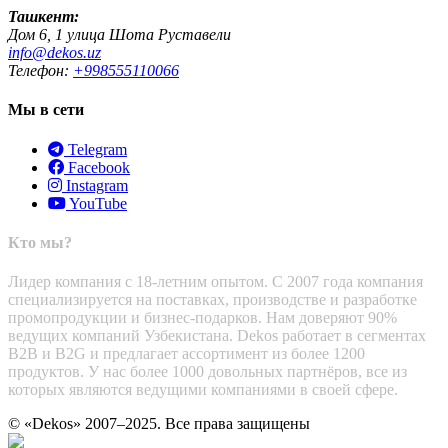
Ташкент:
Дом 6, 1 улица Шота Руставели
info@dekos.uz
Телефон:
+998555110066
Мы в сети
Telegram
Facebook
Instagram
YouTube
Кто мы?
Лидер компания с 18-летним опытом. С 2007 года компания
специализируется на поставках, производстве и разработке
промопродукции и бизнес-подарков. Нам доверяют 90%
ведущих компаний Узбекистана. Dekos работает в сегментах
B2B и B2G и предлагает ассортимент из более 1200
продуктов. У нас более 1000 довольных партнёров, все из
которых являются ведущими компаниями в своей сфере.
© «Dekos» 2007–2025. Все права защищены