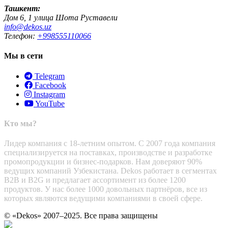
Ташкент:
Дом 6, 1 улица Шота Руставели
info@dekos.uz
Телефон:
+998555110066
Мы в сети
Telegram
Facebook
Instagram
YouTube
Кто мы?
Лидер компания с 18-летним опытом. С 2007 года компания
специализируется на поставках, производстве и разработке
промопродукции и бизнес-подарков. Нам доверяют 90%
ведущих компаний Узбекистана. Dekos работает в сегментах
B2B и B2G и предлагает ассортимент из более 1200
продуктов. У нас более 1000 довольных партнёров, все из
которых являются ведущими компаниями в своей сфере.
© «Dekos» 2007–2025. Все права защищены