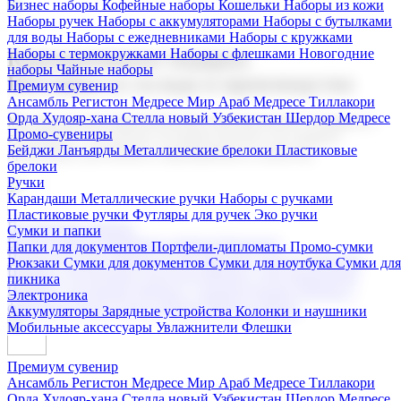
Бизнес наборы
Кофейные наборы
Кошельки
Наборы из кожи
Наборы ручек
Наборы с аккумуляторами
Наборы с бутылками
для воды
Наборы с ежедневниками
Наборы с кружками
Наборы с термокружками
Наборы с флешками
Новогодние
Корпоративные подарки
наборы
Чайные наборы
Поставка со склада и производство
Премиум сувенир
Ансамбль Регистон
Медресе Мир Араб
Медресе Тиллакори
Орда Худояр-хана
Стелла новый Узбекистан
Шердор Медресе
Мы предлагаем широкий выбор корпоративных подарков и
Промо-сувениры
сувениров с логотипом. В нашем каталоге вы найдете
Бейджи
Ланъярды
Металлические брелоки
Пластиковые
продукцию для бизнеса, мероприятия и клиентов.
брелоки
Ручки
Карандаши
Металлические ручки
Наборы с ручками
Пластиковые ручки
Футляры для ручек
Эко ручки
Подарочные наборы
Сумки и папки
Бизнес наборы
Кофейные наборы
Кошельки
Папки для документов
Портфели-дипломаты
Промо-сумки
Наборы из кожи
Наборы ручек
Наборы с аккумуляторами
Рюкзаки
Сумки для документов
Сумки для ноутбука
Сумки для
Наборы с бутылками для воды
Наборы с ежедневниками
пикника
Наборы с кружками
Наборы с термокружками
Наборы с
Электроника
флешками
Новогодние наборы
Чайные наборы
Аккумуляторы
Зарядные устройства
Колонки и наушники
Мобильные аксессуары
Увлажнители
Флешки
Премиум сувенир
Ансамбль Регистон
Медресе Мир Араб
Медресе Тиллакори
Орда Худояр-хана
Стелла новый Узбекистан
Шердор Медресе