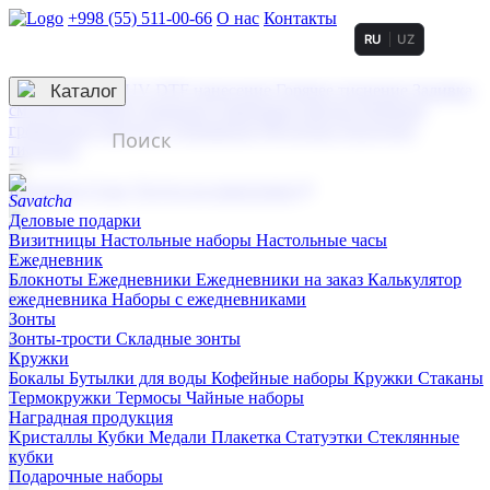
+998 (55) 511-00-66
О нас
Контакты
RU
UZ
Услуги по нанесению
3D гравировка
Каталог
UV DTF нанесение
Горячее тиснение
Заливка
смолой (Doming)
Лазерная гравировка мягкая
Лазерная
гравировка твердая
Сублимация
УФ-печать
Холодное
тиснение
☰
Контакты
О нас
Услуги по нанесению
Деловые подарки
Визитницы
Настольные наборы
Настольные часы
Ежедневник
Блокноты
Ежедневники
Ежедневники на заказ
Калькулятор
ежедневника
Наборы с ежедневниками
Зонты
Зонты-трости
Складные зонты
Кружки
Бокалы
Бутылки для воды
Кофейные наборы
Кружки
Стаканы
Термокружки
Термосы
Чайные наборы
Наградная продукция
Kристаллы
Кубки
Медали
Плакетка
Статуэтки
Стеклянные
кубки
Подарочные наборы