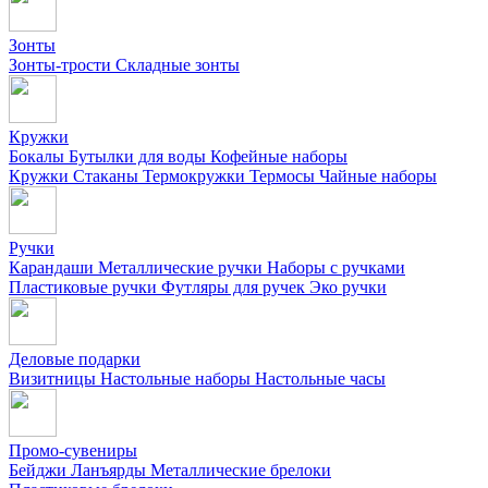
Зонты
Зонты-трости
Складные зонты
Кружки
Бокалы
Бутылки для воды
Кофейные наборы
Кружки
Стаканы
Термокружки
Термосы
Чайные наборы
Ручки
Карандаши
Металлические ручки
Наборы с ручками
Пластиковые ручки
Футляры для ручек
Эко ручки
Деловые подарки
Визитницы
Настольные наборы
Настольные часы
Промо-сувениры
Бейджи
Ланъярды
Металлические брелоки