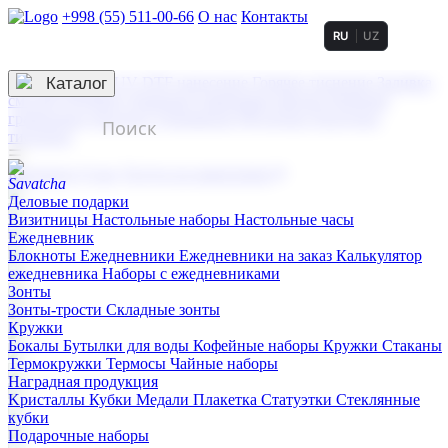
+998 (55) 511-00-66
О нас
Контакты
RU
UZ
Услуги по нанесению
3D гравировка
Каталог
UV DTF нанесение
Горячее тиснение
Заливка
смолой (Doming)
Лазерная гравировка мягкая
Лазерная
гравировка твердая
Сублимация
УФ-печать
Холодное
тиснение
☰
Контакты
О нас
Услуги по нанесению
Деловые подарки
Визитницы
Настольные наборы
Настольные часы
Ежедневник
Блокноты
Ежедневники
Ежедневники на заказ
Калькулятор
ежедневника
Наборы с ежедневниками
Зонты
Зонты-трости
Складные зонты
Кружки
Бокалы
Бутылки для воды
Кофейные наборы
Кружки
Стаканы
Термокружки
Термосы
Чайные наборы
Наградная продукция
Kристаллы
Кубки
Медали
Плакетка
Статуэтки
Стеклянные
кубки
Подарочные наборы