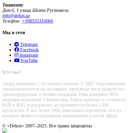
Ташкент:
Дом 6, 1 улица Шота Руставели
info@dekos.uz
Телефон:
+998555110066
Мы в сети
Telegram
Facebook
Instagram
YouTube
Кто мы?
Лидер компания с 18-летним опытом. С 2007 года компания
специализируется на поставках, производстве и разработке
промопродукции и бизнес-подарков. Нам доверяют 90%
ведущих компаний Узбекистана. Dekos работает в сегментах
B2B и B2G и предлагает ассортимент из более 1200
продуктов. У нас более 1000 довольных партнёров, все из
которых являются ведущими компаниями в своей сфере.
© «Dekos» 2007–2025. Все права защищены