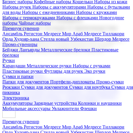
Бизнес наборы
Кофейные наборы
Кошельки
Наборы из кожи
Наборы ручек
Наборы с аккумуляторами
Наборы с бутылками
для воды
Наборы с ежедневниками
Наборы с кружками
Наборы с термокружками
Наборы с флешками
Новогодние
Корпоративные подарки
наборы
Чайные наборы
Поставка со склада и производство
Премиум сувенир
Ансамбль Регистон
Медресе Мир Араб
Медресе Тиллакори
Орда Худояр-хана
Стелла новый Узбекистан
Шердор Медресе
Мы предлагаем широкий выбор корпоративных подарков и
Промо-сувениры
сувениров с логотипом. В нашем каталоге вы найдете
Бейджи
Ланъярды
Металлические брелоки
Пластиковые
продукцию для бизнеса, мероприятия и клиентов.
брелоки
Ручки
Карандаши
Металлические ручки
Наборы с ручками
Пластиковые ручки
Футляры для ручек
Эко ручки
Подарочные наборы
Сумки и папки
Бизнес наборы
Кофейные наборы
Кошельки
Папки для документов
Портфели-дипломаты
Промо-сумки
Наборы из кожи
Наборы ручек
Наборы с аккумуляторами
Рюкзаки
Сумки для документов
Сумки для ноутбука
Сумки для
Наборы с бутылками для воды
Наборы с ежедневниками
пикника
Наборы с кружками
Наборы с термокружками
Наборы с
Электроника
флешками
Новогодние наборы
Чайные наборы
Аккумуляторы
Зарядные устройства
Колонки и наушники
Мобильные аксессуары
Увлажнители
Флешки
Премиум сувенир
Ансамбль Регистон
Медресе Мир Араб
Медресе Тиллакори
Орда Худояр-хана
Стелла новый Узбекистан
Шердор Медресе