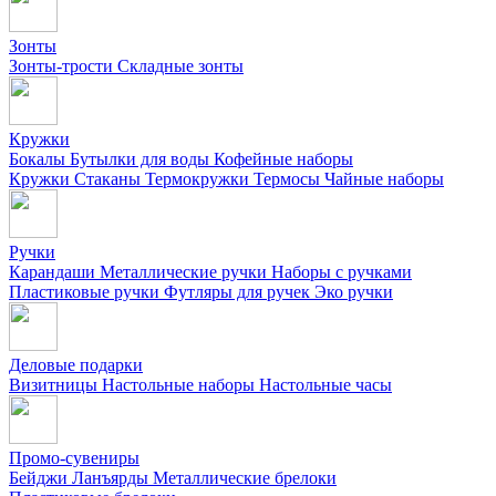
Зонты
Зонты-трости
Складные зонты
Кружки
Бокалы
Бутылки для воды
Кофейные наборы
Кружки
Стаканы
Термокружки
Термосы
Чайные наборы
Ручки
Карандаши
Металлические ручки
Наборы с ручками
Пластиковые ручки
Футляры для ручек
Эко ручки
Деловые подарки
Визитницы
Настольные наборы
Настольные часы
Промо-сувениры
Бейджи
Ланъярды
Металлические брелоки