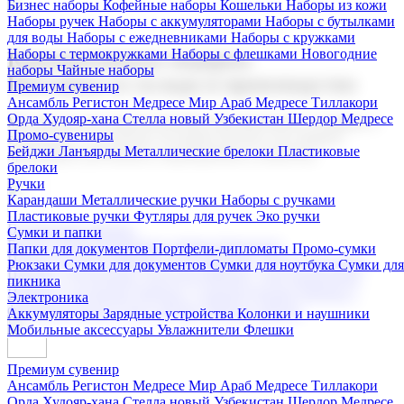
Бизнес наборы
Кофейные наборы
Кошельки
Наборы из кожи
Наборы ручек
Наборы с аккумуляторами
Наборы с бутылками
для воды
Наборы с ежедневниками
Наборы с кружками
Наборы с термокружками
Наборы с флешками
Новогодние
Корпоративные подарки
наборы
Чайные наборы
Поставка со склада и производство
Премиум сувенир
Ансамбль Регистон
Медресе Мир Араб
Медресе Тиллакори
Орда Худояр-хана
Стелла новый Узбекистан
Шердор Медресе
Мы предлагаем широкий выбор корпоративных подарков и
Промо-сувениры
сувениров с логотипом. В нашем каталоге вы найдете
Бейджи
Ланъярды
Металлические брелоки
Пластиковые
продукцию для бизнеса, мероприятия и клиентов.
брелоки
Ручки
Карандаши
Металлические ручки
Наборы с ручками
Пластиковые ручки
Футляры для ручек
Эко ручки
Подарочные наборы
Сумки и папки
Бизнес наборы
Кофейные наборы
Кошельки
Папки для документов
Портфели-дипломаты
Промо-сумки
Наборы из кожи
Наборы ручек
Наборы с аккумуляторами
Рюкзаки
Сумки для документов
Сумки для ноутбука
Сумки для
Наборы с бутылками для воды
Наборы с ежедневниками
пикника
Наборы с кружками
Наборы с термокружками
Наборы с
Электроника
флешками
Новогодние наборы
Чайные наборы
Аккумуляторы
Зарядные устройства
Колонки и наушники
Мобильные аксессуары
Увлажнители
Флешки
Премиум сувенир
Ансамбль Регистон
Медресе Мир Араб
Медресе Тиллакори
Орда Худояр-хана
Стелла новый Узбекистан
Шердор Медресе