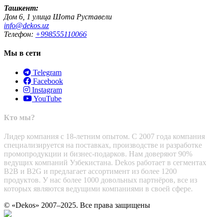
Ташкент:
Дом 6, 1 улица Шота Руставели
info@dekos.uz
Телефон:
+998555110066
Мы в сети
Telegram
Facebook
Instagram
YouTube
Кто мы?
Лидер компания с 18-летним опытом. С 2007 года компания
специализируется на поставках, производстве и разработке
промопродукции и бизнес-подарков. Нам доверяют 90%
ведущих компаний Узбекистана. Dekos работает в сегментах
B2B и B2G и предлагает ассортимент из более 1200
продуктов. У нас более 1000 довольных партнёров, все из
которых являются ведущими компаниями в своей сфере.
© «Dekos» 2007–2025. Все права защищены