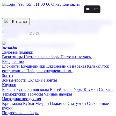
+998 (55) 511-00-66
О нас
Контакты
RU
UZ
Услуги по нанесению
3D гравировка
Каталог
UV DTF нанесение
Горячее тиснение
Заливка
смолой (Doming)
Лазерная гравировка мягкая
Лазерная
гравировка твердая
Сублимация
УФ-печать
Холодное
тиснение
☰
Контакты
О нас
Услуги по нанесению
Деловые подарки
Визитницы
Настольные наборы
Настольные часы
Ежедневник
Блокноты
Ежедневники
Ежедневники на заказ
Калькулятор
ежедневника
Наборы с ежедневниками
Зонты
Зонты-трости
Складные зонты
Кружки
Бокалы
Бутылки для воды
Кофейные наборы
Кружки
Стаканы
Термокружки
Термосы
Чайные наборы
Наградная продукция
Kристаллы
Кубки
Медали
Плакетка
Статуэтки
Стеклянные
кубки
Подарочные наборы