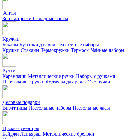
Зонты
Зонты-трости
Складные зонты
Кружки
Бокалы
Бутылки для воды
Кофейные наборы
Кружки
Стаканы
Термокружки
Термосы
Чайные наборы
Ручки
Карандаши
Металлические ручки
Наборы с ручками
Пластиковые ручки
Футляры для ручек
Эко ручки
Деловые подарки
Визитницы
Настольные наборы
Настольные часы
Промо-сувениры
Бейджи
Ланъярды
Металлические брелоки