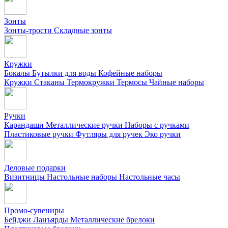
Зонты
Зонты-трости
Складные зонты
Кружки
Бокалы
Бутылки для воды
Кофейные наборы
Кружки
Стаканы
Термокружки
Термосы
Чайные наборы
Ручки
Карандаши
Металлические ручки
Наборы с ручками
Пластиковые ручки
Футляры для ручек
Эко ручки
Деловые подарки
Визитницы
Настольные наборы
Настольные часы
Промо-сувениры
Бейджи
Ланъярды
Металлические брелоки