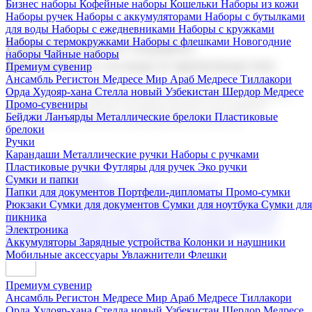
Бизнес наборы
Кофейные наборы
Кошельки
Наборы из кожи
Наборы ручек
Наборы с аккумуляторами
Наборы с бутылками
для воды
Наборы с ежедневниками
Наборы с кружками
Наборы с термокружками
Наборы с флешками
Новогодние
Корпоративные подарки
наборы
Чайные наборы
Поставка со склада и производство
Премиум сувенир
Ансамбль Регистон
Медресе Мир Араб
Медресе Тиллакори
Орда Худояр-хана
Стелла новый Узбекистан
Шердор Медресе
Мы предлагаем широкий выбор корпоративных подарков и
Промо-сувениры
сувениров с логотипом. В нашем каталоге вы найдете
Бейджи
Ланъярды
Металлические брелоки
Пластиковые
продукцию для бизнеса, мероприятия и клиентов.
брелоки
Ручки
Карандаши
Металлические ручки
Наборы с ручками
Пластиковые ручки
Футляры для ручек
Эко ручки
Подарочные наборы
Сумки и папки
Бизнес наборы
Кофейные наборы
Кошельки
Папки для документов
Портфели-дипломаты
Промо-сумки
Наборы из кожи
Наборы ручек
Наборы с аккумуляторами
Рюкзаки
Сумки для документов
Сумки для ноутбука
Сумки для
Наборы с бутылками для воды
Наборы с ежедневниками
пикника
Наборы с кружками
Наборы с термокружками
Наборы с
Электроника
флешками
Новогодние наборы
Чайные наборы
Аккумуляторы
Зарядные устройства
Колонки и наушники
Мобильные аксессуары
Увлажнители
Флешки
Премиум сувенир
Ансамбль Регистон
Медресе Мир Араб
Медресе Тиллакори
Орда Худояр-хана
Стелла новый Узбекистан
Шердор Медресе