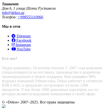
Ташкент:
Дом 6, 1 улица Шота Руставели
info@dekos.uz
Телефон:
+998555110066
Мы в сети
Telegram
Facebook
Instagram
YouTube
Кто мы?
Лидер компания с 18-летним опытом. С 2007 года компания
специализируется на поставках, производстве и разработке
промопродукции и бизнес-подарков. Нам доверяют 90%
ведущих компаний Узбекистана. Dekos работает в сегментах
B2B и B2G и предлагает ассортимент из более 1200
продуктов. У нас более 1000 довольных партнёров, все из
которых являются ведущими компаниями в своей сфере.
© «Dekos» 2007–2025. Все права защищены