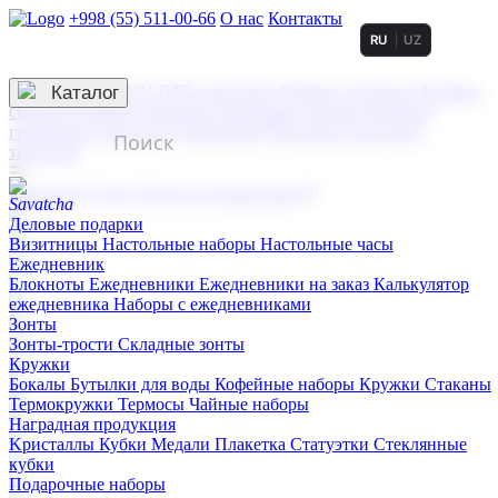
+998 (55) 511-00-66
О нас
Контакты
RU
UZ
Услуги по нанесению
3D гравировка
Каталог
UV DTF нанесение
Горячее тиснение
Заливка
смолой (Doming)
Лазерная гравировка мягкая
Лазерная
гравировка твердая
Сублимация
УФ-печать
Холодное
тиснение
☰
Контакты
О нас
Услуги по нанесению
Деловые подарки
Визитницы
Настольные наборы
Настольные часы
Ежедневник
Блокноты
Ежедневники
Ежедневники на заказ
Калькулятор
ежедневника
Наборы с ежедневниками
Зонты
Зонты-трости
Складные зонты
Кружки
Бокалы
Бутылки для воды
Кофейные наборы
Кружки
Стаканы
Термокружки
Термосы
Чайные наборы
Наградная продукция
Kристаллы
Кубки
Медали
Плакетка
Статуэтки
Стеклянные
кубки
Подарочные наборы