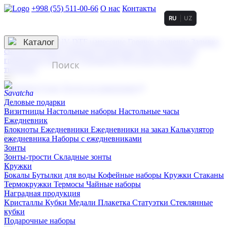
+998 (55) 511-00-66
О нас
Контакты
RU
UZ
Услуги по нанесению
3D гравировка
Каталог
UV DTF нанесение
Горячее тиснение
Заливка
смолой (Doming)
Лазерная гравировка мягкая
Лазерная
гравировка твердая
Сублимация
УФ-печать
Холодное
тиснение
☰
Контакты
О нас
Услуги по нанесению
Деловые подарки
Визитницы
Настольные наборы
Настольные часы
Ежедневник
Блокноты
Ежедневники
Ежедневники на заказ
Калькулятор
ежедневника
Наборы с ежедневниками
Зонты
Зонты-трости
Складные зонты
Кружки
Бокалы
Бутылки для воды
Кофейные наборы
Кружки
Стаканы
Термокружки
Термосы
Чайные наборы
Наградная продукция
Kристаллы
Кубки
Медали
Плакетка
Статуэтки
Стеклянные
кубки
Подарочные наборы