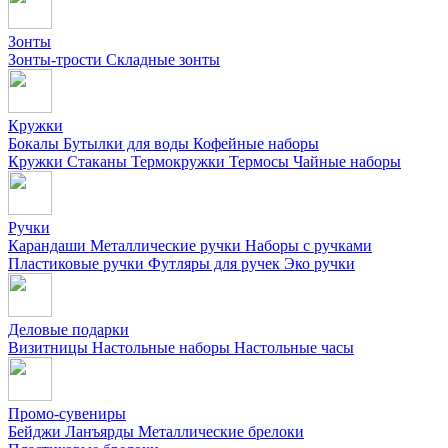
Зонты
Зонты-трости
Складные зонты
Кружки
Бокалы
Бутылки для воды
Кофейные наборы
Кружки
Стаканы
Термокружки
Термосы
Чайные наборы
Ручки
Карандаши
Металлические ручки
Наборы с ручками
Пластиковые ручки
Футляры для ручек
Эко ручки
Деловые подарки
Визитницы
Настольные наборы
Настольные часы
Промо-сувениры
Бейджи
Ланъярды
Металлические брелоки