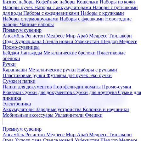
Бизнес наборы
Кофейные наборы
Кошельки
Наборы из кожи
Наборы ручек
Наборы с аккумуляторами
Наборы с бутылками
для воды
Наборы с ежедневниками
Наборы с кружками
Наборы с термокружками
Наборы с флешками
Новогодние
Корпоративные подарки
наборы
Чайные наборы
Поставка со склада и производство
Премиум сувенир
Ансамбль Регистон
Медресе Мир Араб
Медресе Тиллакори
Орда Худояр-хана
Стелла новый Узбекистан
Шердор Медресе
Мы предлагаем широкий выбор корпоративных подарков и
Промо-сувениры
сувениров с логотипом. В нашем каталоге вы найдете
Бейджи
Ланъярды
Металлические брелоки
Пластиковые
продукцию для бизнеса, мероприятия и клиентов.
брелоки
Ручки
Карандаши
Металлические ручки
Наборы с ручками
Пластиковые ручки
Футляры для ручек
Эко ручки
Подарочные наборы
Сумки и папки
Бизнес наборы
Кофейные наборы
Кошельки
Папки для документов
Портфели-дипломаты
Промо-сумки
Наборы из кожи
Наборы ручек
Наборы с аккумуляторами
Рюкзаки
Сумки для документов
Сумки для ноутбука
Сумки для
Наборы с бутылками для воды
Наборы с ежедневниками
пикника
Наборы с кружками
Наборы с термокружками
Наборы с
Электроника
флешками
Новогодние наборы
Чайные наборы
Аккумуляторы
Зарядные устройства
Колонки и наушники
Мобильные аксессуары
Увлажнители
Флешки
Премиум сувенир
Ансамбль Регистон
Медресе Мир Араб
Медресе Тиллакори
Орда Худояр-хана
Стелла новый Узбекистан
Шердор Медресе