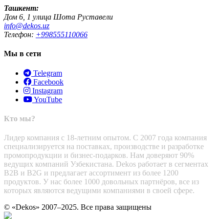
Ташкент:
Дом 6, 1 улица Шота Руставели
info@dekos.uz
Телефон:
+998555110066
Мы в сети
Telegram
Facebook
Instagram
YouTube
Кто мы?
Лидер компания с 18-летним опытом. С 2007 года компания
специализируется на поставках, производстве и разработке
промопродукции и бизнес-подарков. Нам доверяют 90%
ведущих компаний Узбекистана. Dekos работает в сегментах
B2B и B2G и предлагает ассортимент из более 1200
продуктов. У нас более 1000 довольных партнёров, все из
которых являются ведущими компаниями в своей сфере.
© «Dekos» 2007–2025. Все права защищены