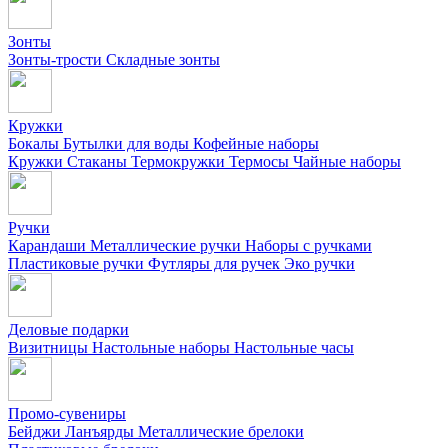
Зонты
Зонты-трости
Складные зонты
Кружки
Бокалы
Бутылки для воды
Кофейные наборы
Кружки
Стаканы
Термокружки
Термосы
Чайные наборы
Ручки
Карандаши
Металлические ручки
Наборы с ручками
Пластиковые ручки
Футляры для ручек
Эко ручки
Деловые подарки
Визитницы
Настольные наборы
Настольные часы
Промо-сувениры
Бейджи
Ланъярды
Металлические брелоки