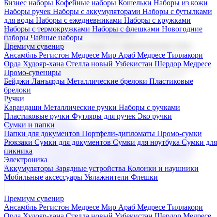
Бизнес наборы
Кофейные наборы
Кошельки
Наборы из кожи
Наборы ручек
Наборы с аккумуляторами
Наборы с бутылками
для воды
Наборы с ежедневниками
Наборы с кружками
Наборы с термокружками
Наборы с флешками
Новогодние
Корпоративные подарки
наборы
Чайные наборы
Поставка со склада и производство
Премиум сувенир
Ансамбль Регистон
Медресе Мир Араб
Медресе Тиллакори
Орда Худояр-хана
Стелла новый Узбекистан
Шердор Медресе
Мы предлагаем широкий выбор корпоративных подарков и
Промо-сувениры
сувениров с логотипом. В нашем каталоге вы найдете
Бейджи
Ланъярды
Металлические брелоки
Пластиковые
продукцию для бизнеса, мероприятия и клиентов.
брелоки
Ручки
Карандаши
Металлические ручки
Наборы с ручками
Пластиковые ручки
Футляры для ручек
Эко ручки
Подарочные наборы
Сумки и папки
Бизнес наборы
Кофейные наборы
Кошельки
Папки для документов
Портфели-дипломаты
Промо-сумки
Наборы из кожи
Наборы ручек
Наборы с аккумуляторами
Рюкзаки
Сумки для документов
Сумки для ноутбука
Сумки для
Наборы с бутылками для воды
Наборы с ежедневниками
пикника
Наборы с кружками
Наборы с термокружками
Наборы с
Электроника
флешками
Новогодние наборы
Чайные наборы
Аккумуляторы
Зарядные устройства
Колонки и наушники
Мобильные аксессуары
Увлажнители
Флешки
Премиум сувенир
Ансамбль Регистон
Медресе Мир Араб
Медресе Тиллакори
Орда Худояр-хана
Стелла новый Узбекистан
Шердор Медресе