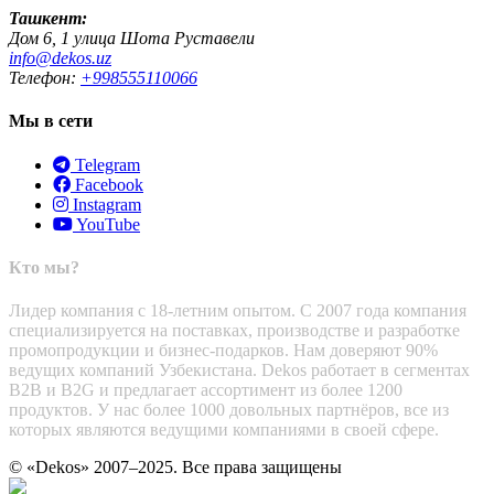
Ташкент:
Дом 6, 1 улица Шота Руставели
info@dekos.uz
Телефон:
+998555110066
Мы в сети
Telegram
Facebook
Instagram
YouTube
Кто мы?
Лидер компания с 18-летним опытом. С 2007 года компания
специализируется на поставках, производстве и разработке
промопродукции и бизнес-подарков. Нам доверяют 90%
ведущих компаний Узбекистана. Dekos работает в сегментах
B2B и B2G и предлагает ассортимент из более 1200
продуктов. У нас более 1000 довольных партнёров, все из
которых являются ведущими компаниями в своей сфере.
© «Dekos» 2007–2025. Все права защищены