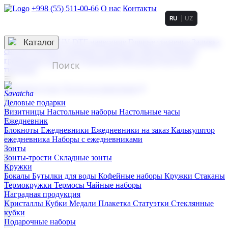
+998 (55) 511-00-66
О нас
Контакты
RU
UZ
Услуги по нанесению
3D гравировка
Каталог
UV DTF нанесение
Горячее тиснение
Заливка
смолой (Doming)
Лазерная гравировка мягкая
Лазерная
гравировка твердая
Сублимация
УФ-печать
Холодное
тиснение
☰
Контакты
О нас
Услуги по нанесению
Деловые подарки
Визитницы
Настольные наборы
Настольные часы
Ежедневник
Блокноты
Ежедневники
Ежедневники на заказ
Калькулятор
ежедневника
Наборы с ежедневниками
Зонты
Зонты-трости
Складные зонты
Кружки
Бокалы
Бутылки для воды
Кофейные наборы
Кружки
Стаканы
Термокружки
Термосы
Чайные наборы
Наградная продукция
Kристаллы
Кубки
Медали
Плакетка
Статуэтки
Стеклянные
кубки
Подарочные наборы