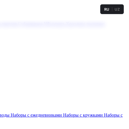
RU
UZ
а твердая
Сублимация
УФ-печать
Холодное тиснение
 воды
Наборы с ежедневниками
Наборы с кружками
Наборы с