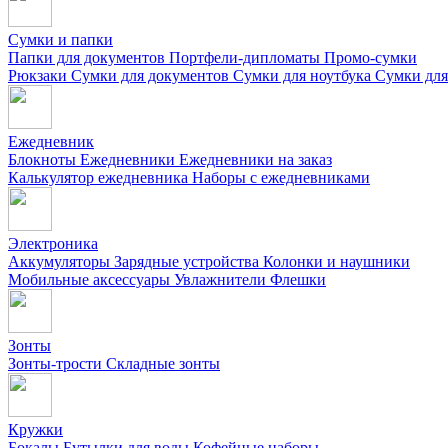
Сумки и папки
Папки для документов
Портфели-дипломаты
Промо-сумки
Рюкзаки
Сумки для документов
Сумки для ноутбука
Сумки для
Ежедневник
Блокноты
Ежедневники
Ежедневники на заказ
Калькулятор ежедневника
Наборы с ежедневниками
Электроника
Аккумуляторы
Зарядные устройства
Колонки и наушники
Мобильные аксессуары
Увлажнители
Флешки
Зонты
Зонты-трости
Складные зонты
Кружки
Бокалы
Бутылки для воды
Кофейные наборы