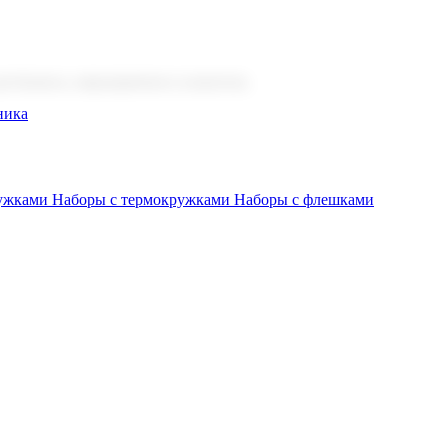
 бизнеса, мероприятия и клиентов.
ника
ружками
Наборы с термокружками
Наборы с флешками