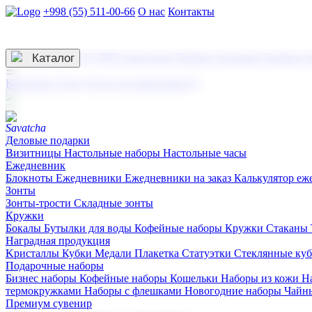
+998 (55) 511-00-66
О нас
Контакты
Услуги по нанесению
3D гравировка
Каталог
UV DTF нанесение
Горячее тиснение
Заливка с
☰
Контакты
О нас
Услуги по нанесению
Деловые подарки
Визитницы
Настольные наборы
Настольные часы
Ежедневник
Блокноты
Ежедневники
Ежедневники на заказ
Калькулятор еж
Зонты
Зонты-трости
Складные зонты
Кружки
Бокалы
Бутылки для воды
Кофейные наборы
Кружки
Стаканы
Наградная продукция
Kристаллы
Кубки
Медали
Плакетка
Статуэтки
Стеклянные ку
Подарочные наборы
Бизнес наборы
Кофейные наборы
Кошельки
Наборы из кожи
Н
термокружками
Наборы с флешками
Новогодние наборы
Чайн
Премиум сувенир