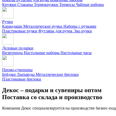
Кружки
Стаканы
Термокружки
Термосы
Чайные наборы
Ручки
Карандаши
Металлические ручки
Наборы с ручками
Пластиковые ручки
Футляры для ручек
Эко ручки
Деловые подарки
Визитницы
Настольные наборы
Настольные часы
Промо-сувениры
Бейджи
Ланъярды
Металлические брелоки
Пластиковые брелоки
Декос – подарки и сувениры оптом
Поставка со склада и производство
Компания Декос специализируется на производстве бизнес-под