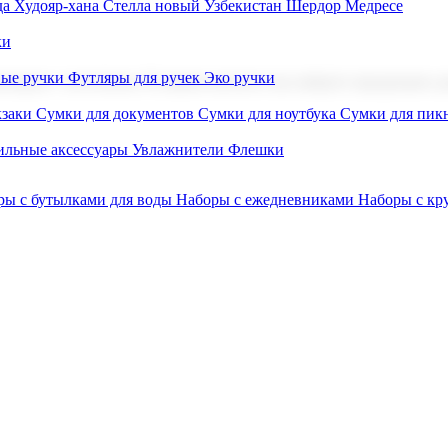
а Худояр-хана
Стелла новый Узбекистан
Шердор Медресе
ки
вые ручки
Футляры для ручек
Эко ручки
ниров с логотипом. В нашем каталоге вы найдете продукцию для
заки
Сумки для документов
Сумки для ноутбука
Сумки для пик
льные аксессуары
Увлажнители
Флешки
ры с бутылками для воды
Наборы с ежедневниками
Наборы с к