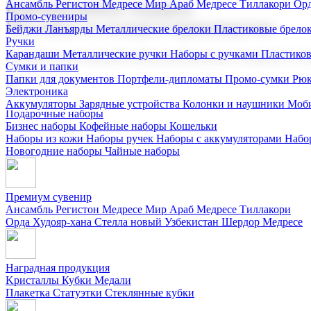
Ансамбль Регистон
Медресе Мир Араб
Медресе Тиллакори
Орд
Корпоративные подарки
Промо-сувениры
Поставка со склада и производство
Бейджи
Ланъярды
Металлические брелоки
Пластиковые брело
Ручки
Карандаши
Металлические ручки
Наборы с ручками
Пластико
Мы предлагаем широкий выбор корпоративных подарков и суве
Сумки и папки
Папки для документов
Портфели-дипломаты
Промо-сумки
Рюк
Электроника
Аккумуляторы
Зарядные устройства
Колонки и наушники
Моби
Подарочные наборы
Бизнес наборы
Кофейные наборы
Кошельки
Наборы из кожи
Наборы ручек
Наборы с аккумуляторами
Набо
Новогодние наборы
Чайные наборы
Премиум сувенир
Ансамбль Регистон
Медресе Мир Араб
Медресе Тиллакори
Орда Худояр-хана
Стелла новый Узбекистан
Шердор Медресе
Наградная продукция
Kристаллы
Кубки
Медали
Плакетка
Статуэтки
Стеклянные кубки