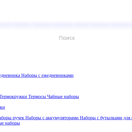
молой (Doming)
Лазерная гравировка мягкая
Лазерная гравировк
едневника
Наборы с ежедневниками
Термокружки
Термосы
Чайные наборы
бки
аборы ручек
Наборы с аккумуляторами
Наборы с бутылками для
ые наборы