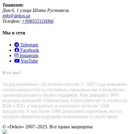
Ташкент:
Дом 6, 1 улица Шота Руставели
info@dekos.uz
Телефон:
+998555110066
Мы в сети
Telegram
Facebook
Instagram
YouTube
Кто мы?
Лидер компания с 18-летним опытом. С 2007 года компания
специализируется на поставках, производстве и разработке
промопродукции и бизнес-подарков. Нам доверяют 90%
ведущих компаний Узбекистана. Dekos работает в сегментах
B2B и B2G и предлагает ассортимент из более 1200
продуктов. У нас более 1000 довольных партнёров, все из
которых являются ведущими компаниями в своей сфере.
© «Dekos» 2007–2025. Все права защищены