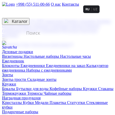
+998 (55) 511-00-66
О нас
Контакты
RU
UZ
Услуги по нанесению
3D гравировка
Каталог
UV DTF нанесение
Горячее тиснение
Заливка
смолой (Doming)
Лазерная гравировка мягкая
Лазерная
гравировка твердая
Сублимация
УФ-печать
Холодное
тиснение
☰
Контакты
О нас
Услуги по нанесению
Деловые подарки
Визитницы
Настольные наборы
Настольные часы
Ежедневник
Блокноты
Ежедневники
Ежедневники на заказ
Калькулятор
ежедневника
Наборы с ежедневниками
Зонты
Зонты-трости
Складные зонты
Кружки
Бокалы
Бутылки для воды
Кофейные наборы
Кружки
Стаканы
Термокружки
Термосы
Чайные наборы
Наградная продукция
Kристаллы
Кубки
Медали
Плакетка
Статуэтки
Стеклянные
кубки
Подарочные наборы