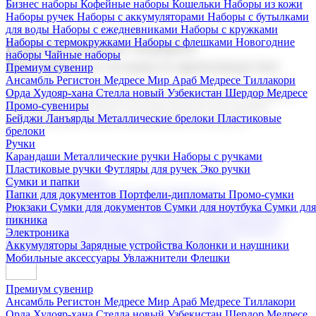
Бизнес наборы
Кофейные наборы
Кошельки
Наборы из кожи
Наборы ручек
Наборы с аккумуляторами
Наборы с бутылками
для воды
Наборы с ежедневниками
Наборы с кружками
Наборы с термокружками
Наборы с флешками
Новогодние
Корпоративные подарки
наборы
Чайные наборы
Поставка со склада и производство
Премиум сувенир
Ансамбль Регистон
Медресе Мир Араб
Медресе Тиллакори
Орда Худояр-хана
Стелла новый Узбекистан
Шердор Медресе
Мы предлагаем широкий выбор корпоративных подарков и
Промо-сувениры
сувениров с логотипом. В нашем каталоге вы найдете
Бейджи
Ланъярды
Металлические брелоки
Пластиковые
продукцию для бизнеса, мероприятия и клиентов.
брелоки
Ручки
Карандаши
Металлические ручки
Наборы с ручками
Пластиковые ручки
Футляры для ручек
Эко ручки
Подарочные наборы
Сумки и папки
Бизнес наборы
Кофейные наборы
Кошельки
Папки для документов
Портфели-дипломаты
Промо-сумки
Наборы из кожи
Наборы ручек
Наборы с аккумуляторами
Рюкзаки
Сумки для документов
Сумки для ноутбука
Сумки для
Наборы с бутылками для воды
Наборы с ежедневниками
пикника
Наборы с кружками
Наборы с термокружками
Наборы с
Электроника
флешками
Новогодние наборы
Чайные наборы
Аккумуляторы
Зарядные устройства
Колонки и наушники
Мобильные аксессуары
Увлажнители
Флешки
Премиум сувенир
Ансамбль Регистон
Медресе Мир Араб
Медресе Тиллакори
Орда Худояр-хана
Стелла новый Узбекистан
Шердор Медресе