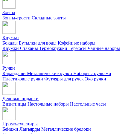
Зонты
Зонты-трости
Складные зонты
Кружки
Бокалы
Бутылки для воды
Кофейные наборы
Кружки
Стаканы
Термокружки
Термосы
Чайные наборы
Ручки
Карандаши
Металлические ручки
Наборы с ручками
Пластиковые ручки
Футляры для ручек
Эко ручки
Деловые подарки
Визитницы
Настольные наборы
Настольные часы
Промо-сувениры
Бейджи
Ланъярды
Металлические брелоки