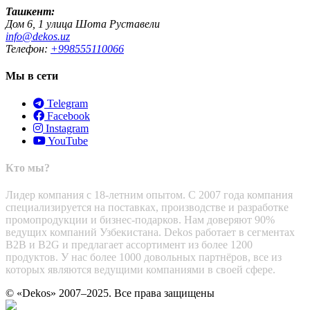
Ташкент:
Дом 6, 1 улица Шота Руставели
info@dekos.uz
Телефон:
+998555110066
Мы в сети
Telegram
Facebook
Instagram
YouTube
Кто мы?
Лидер компания с 18-летним опытом. С 2007 года компания
специализируется на поставках, производстве и разработке
промопродукции и бизнес-подарков. Нам доверяют 90%
ведущих компаний Узбекистана. Dekos работает в сегментах
B2B и B2G и предлагает ассортимент из более 1200
продуктов. У нас более 1000 довольных партнёров, все из
которых являются ведущими компаниями в своей сфере.
© «Dekos» 2007–2025. Все права защищены