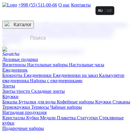
+998 (55) 511-00-66
О нас
Контакты
RU
UZ
Услуги по нанесению
3D гравировка
Каталог
UV DTF нанесение
Горячее тиснение
Заливка
смолой (Doming)
Лазерная гравировка мягкая
Лазерная
гравировка твердая
Сублимация
УФ-печать
Холодное
тиснение
☰
Контакты
О нас
Услуги по нанесению
Деловые подарки
Визитницы
Настольные наборы
Настольные часы
Ежедневник
Блокноты
Ежедневники
Ежедневники на заказ
Калькулятор
ежедневника
Наборы с ежедневниками
Зонты
Зонты-трости
Складные зонты
Кружки
Бокалы
Бутылки для воды
Кофейные наборы
Кружки
Стаканы
Термокружки
Термосы
Чайные наборы
Наградная продукция
Kристаллы
Кубки
Медали
Плакетка
Статуэтки
Стеклянные
кубки
Подарочные наборы