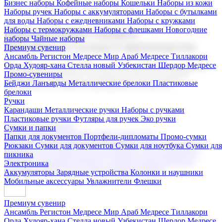
Бизнес наборы
Кофейные наборы
Кошельки
Наборы из кожи
Наборы ручек
Наборы с аккумуляторами
Наборы с бутылками
для воды
Наборы с ежедневниками
Наборы с кружками
Наборы с термокружками
Наборы с флешками
Новогодние
Корпоративные подарки
наборы
Чайные наборы
Поставка со склада и производство
Премиум сувенир
Ансамбль Регистон
Медресе Мир Араб
Медресе Тиллакори
Орда Худояр-хана
Стелла новый Узбекистан
Шердор Медресе
Мы предлагаем широкий выбор корпоративных подарков и
Промо-сувениры
сувениров с логотипом. В нашем каталоге вы найдете
Бейджи
Ланъярды
Металлические брелоки
Пластиковые
продукцию для бизнеса, мероприятия и клиентов.
брелоки
Ручки
Карандаши
Металлические ручки
Наборы с ручками
Пластиковые ручки
Футляры для ручек
Эко ручки
Подарочные наборы
Сумки и папки
Бизнес наборы
Кофейные наборы
Кошельки
Папки для документов
Портфели-дипломаты
Промо-сумки
Наборы из кожи
Наборы ручек
Наборы с аккумуляторами
Рюкзаки
Сумки для документов
Сумки для ноутбука
Сумки для
Наборы с бутылками для воды
Наборы с ежедневниками
пикника
Наборы с кружками
Наборы с термокружками
Наборы с
Электроника
флешками
Новогодние наборы
Чайные наборы
Аккумуляторы
Зарядные устройства
Колонки и наушники
Мобильные аксессуары
Увлажнители
Флешки
Премиум сувенир
Ансамбль Регистон
Медресе Мир Араб
Медресе Тиллакори
Орда Худояр-хана
Стелла новый Узбекистан
Шердор Медресе