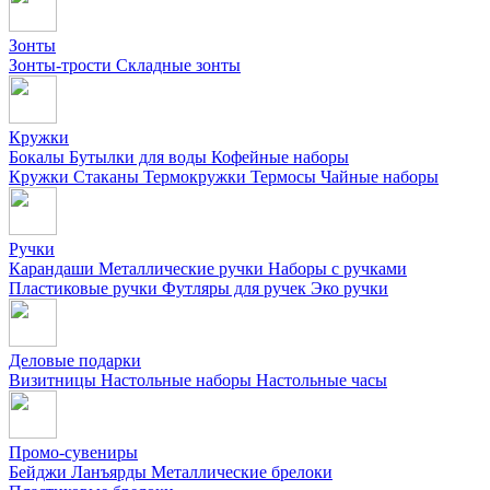
Зонты
Зонты-трости
Складные зонты
Кружки
Бокалы
Бутылки для воды
Кофейные наборы
Кружки
Стаканы
Термокружки
Термосы
Чайные наборы
Ручки
Карандаши
Металлические ручки
Наборы с ручками
Пластиковые ручки
Футляры для ручек
Эко ручки
Деловые подарки
Визитницы
Настольные наборы
Настольные часы
Промо-сувениры
Бейджи
Ланъярды
Металлические брелоки