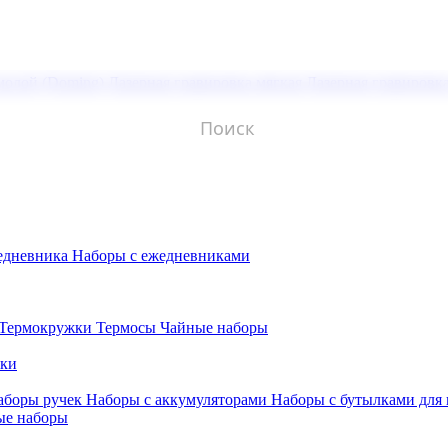
молой (Doming)
Лазерная гравировка мягкая
Лазерная гравировк
едневника
Наборы с ежедневниками
Термокружки
Термосы
Чайные наборы
бки
аборы ручек
Наборы с аккумуляторами
Наборы с бутылками для
ые наборы