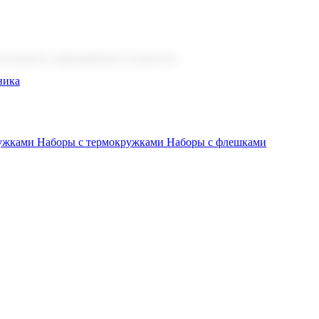
 бизнеса, мероприятия и клиентов.
ника
ружками
Наборы с термокружками
Наборы с флешками