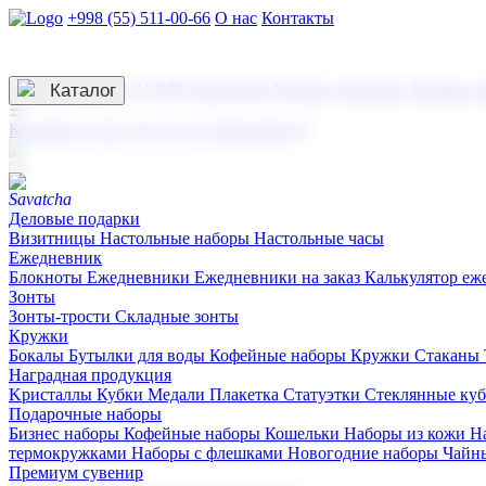
+998 (55) 511-00-66
О нас
Контакты
Услуги по нанесению
3D гравировка
Каталог
UV DTF нанесение
Горячее тиснение
Заливка с
☰
Контакты
О нас
Услуги по нанесению
Деловые подарки
Визитницы
Настольные наборы
Настольные часы
Ежедневник
Блокноты
Ежедневники
Ежедневники на заказ
Калькулятор еж
Зонты
Зонты-трости
Складные зонты
Кружки
Бокалы
Бутылки для воды
Кофейные наборы
Кружки
Стаканы
Наградная продукция
Kристаллы
Кубки
Медали
Плакетка
Статуэтки
Стеклянные ку
Подарочные наборы
Бизнес наборы
Кофейные наборы
Кошельки
Наборы из кожи
Н
термокружками
Наборы с флешками
Новогодние наборы
Чайн
Премиум сувенир