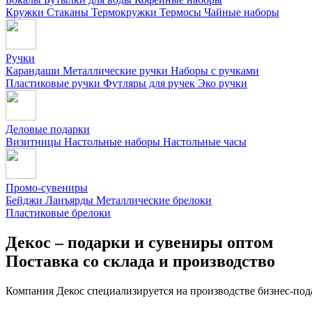
Кружки
Стаканы
Термокружки
Термосы
Чайные наборы
Ручки
Карандаши
Металлические ручки
Наборы с ручками
Пластиковые ручки
Футляры для ручек
Эко ручки
Деловые подарки
Визитницы
Настольные наборы
Настольные часы
Промо-сувениры
Бейджи
Ланъярды
Металлические брелоки
Пластиковые брелоки
Декос – подарки и сувениры оптом
Поставка со склада и производство
Компания Декос специализируется на производстве бизнес-под