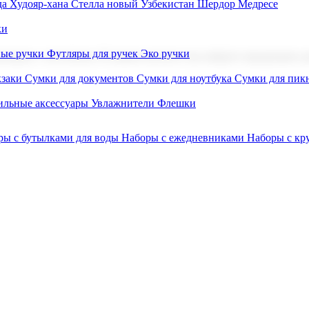
а Худояр-хана
Стелла новый Узбекистан
Шердор Медресе
ки
вые ручки
Футляры для ручек
Эко ручки
ниров с логотипом. В нашем каталоге вы найдете продукцию для
заки
Сумки для документов
Сумки для ноутбука
Сумки для пик
льные аксессуары
Увлажнители
Флешки
ры с бутылками для воды
Наборы с ежедневниками
Наборы с к