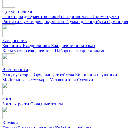
Сумки и папки
Папки для документов
Портфели-дипломаты
Промо-сумки
Рюкзаки
Сумки для документов
Сумки для ноутбука
Сумки для
Ежедневник
Блокноты
Ежедневники
Ежедневники на заказ
Калькулятор ежедневника
Наборы с ежедневниками
Электроника
Аккумуляторы
Зарядные устройства
Колонки и наушники
Мобильные аксессуары
Увлажнители
Флешки
Зонты
Зонты-трости
Складные зонты
Кружки
Бокалы
Бутылки для воды
Кофейные наборы