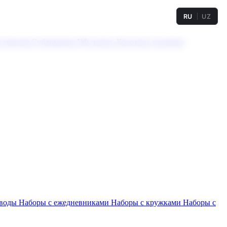
RU
UZ
а твердая
Сублимация
УФ-печать
Холодное тиснение
 воды
Наборы с ежедневниками
Наборы с кружками
Наборы с