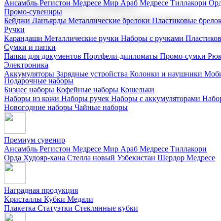
Ансамбль Регистон
Медресе Мир Араб
Медресе Тиллакори
Орд
Корпоративные подарки
Промо-сувениры
Поставка со склада и производство
Бейджи
Ланъярды
Металлические брелоки
Пластиковые брело
Ручки
Карандаши
Металлические ручки
Наборы с ручками
Пластико
Мы предлагаем широкий выбор корпоративных подарков и суве
Сумки и папки
Папки для документов
Портфели-дипломаты
Промо-сумки
Рюк
Электроника
Аккумуляторы
Зарядные устройства
Колонки и наушники
Моби
Подарочные наборы
Бизнес наборы
Кофейные наборы
Кошельки
Наборы из кожи
Наборы ручек
Наборы с аккумуляторами
Набо
Новогодние наборы
Чайные наборы
Премиум сувенир
Ансамбль Регистон
Медресе Мир Араб
Медресе Тиллакори
Орда Худояр-хана
Стелла новый Узбекистан
Шердор Медресе
Наградная продукция
Kристаллы
Кубки
Медали
Плакетка
Статуэтки
Стеклянные кубки