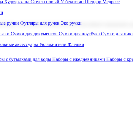
а Худояр-хана
Стелла новый Узбекистан
Шердор Медресе
ки
вые ручки
Футляры для ручек
Эко ручки
ниров с логотипом. В нашем каталоге вы найдете продукцию для
заки
Сумки для документов
Сумки для ноутбука
Сумки для пик
льные аксессуары
Увлажнители
Флешки
ры с бутылками для воды
Наборы с ежедневниками
Наборы с к