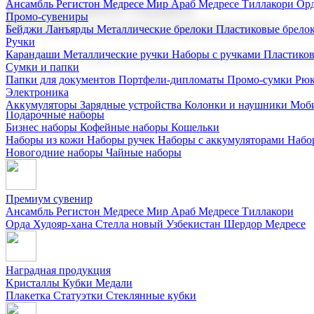
Ансамбль Регистон
Медресе Мир Араб
Медресе Тиллакори
Орд
Корпоративные подарки
Промо-сувениры
Поставка со склада и производство
Бейджи
Ланъярды
Металлические брелоки
Пластиковые брело
Ручки
Карандаши
Металлические ручки
Наборы с ручками
Пластико
Мы предлагаем широкий выбор корпоративных подарков и суве
Сумки и папки
Папки для документов
Портфели-дипломаты
Промо-сумки
Рюк
Электроника
Аккумуляторы
Зарядные устройства
Колонки и наушники
Моби
Подарочные наборы
Бизнес наборы
Кофейные наборы
Кошельки
Наборы из кожи
Наборы ручек
Наборы с аккумуляторами
Набо
Новогодние наборы
Чайные наборы
Премиум сувенир
Ансамбль Регистон
Медресе Мир Араб
Медресе Тиллакори
Орда Худояр-хана
Стелла новый Узбекистан
Шердор Медресе
Наградная продукция
Kристаллы
Кубки
Медали
Плакетка
Статуэтки
Стеклянные кубки