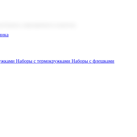
 бизнеса, мероприятия и клиентов.
ника
ружками
Наборы с термокружками
Наборы с флешками