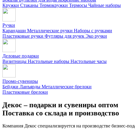
Кружки
Стаканы
Термокружки
Термосы
Чайные наборы
Ручки
Карандаши
Металлические ручки
Наборы с ручками
Пластиковые ручки
Футляры для ручек
Эко ручки
Деловые подарки
Визитницы
Настольные наборы
Настольные часы
Промо-сувениры
Бейджи
Ланъярды
Металлические брелоки
Пластиковые брелоки
Декос – подарки и сувениры оптом
Поставка со склада и производство
Компания Декос специализируется на производстве бизнес-под