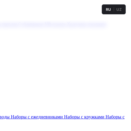
RU
UZ
а твердая
Сублимация
УФ-печать
Холодное тиснение
 воды
Наборы с ежедневниками
Наборы с кружками
Наборы с