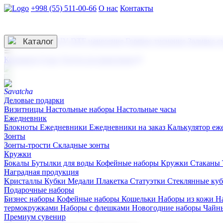
+998 (55) 511-00-66
О нас
Контакты
Услуги по нанесению
3D гравировка
Каталог
UV DTF нанесение
Горячее тиснение
Заливка с
☰
Контакты
О нас
Услуги по нанесению
Деловые подарки
Визитницы
Настольные наборы
Настольные часы
Ежедневник
Блокноты
Ежедневники
Ежедневники на заказ
Калькулятор еж
Зонты
Зонты-трости
Складные зонты
Кружки
Бокалы
Бутылки для воды
Кофейные наборы
Кружки
Стаканы
Наградная продукция
Kристаллы
Кубки
Медали
Плакетка
Статуэтки
Стеклянные ку
Подарочные наборы
Бизнес наборы
Кофейные наборы
Кошельки
Наборы из кожи
Н
термокружками
Наборы с флешками
Новогодние наборы
Чайн
Премиум сувенир