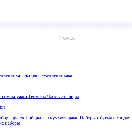
молой (Doming)
Лазерная гравировка мягкая
Лазерная гравировк
едневника
Наборы с ежедневниками
Термокружки
Термосы
Чайные наборы
бки
аборы ручек
Наборы с аккумуляторами
Наборы с бутылками для
ые наборы