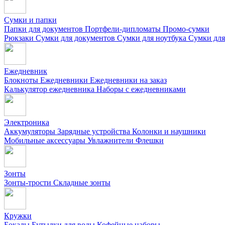
Сумки и папки
Папки для документов
Портфели-дипломаты
Промо-сумки
Рюкзаки
Сумки для документов
Сумки для ноутбука
Сумки для
Ежедневник
Блокноты
Ежедневники
Ежедневники на заказ
Калькулятор ежедневника
Наборы с ежедневниками
Электроника
Аккумуляторы
Зарядные устройства
Колонки и наушники
Мобильные аксессуары
Увлажнители
Флешки
Зонты
Зонты-трости
Складные зонты
Кружки
Бокалы
Бутылки для воды
Кофейные наборы