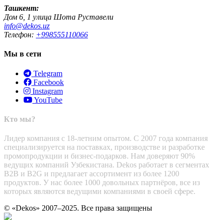
Ташкент:
Дом 6, 1 улица Шота Руставели
info@dekos.uz
Телефон:
+998555110066
Мы в сети
Telegram
Facebook
Instagram
YouTube
Кто мы?
Лидер компания с 18-летним опытом. С 2007 года компания
специализируется на поставках, производстве и разработке
промопродукции и бизнес-подарков. Нам доверяют 90%
ведущих компаний Узбекистана. Dekos работает в сегментах
B2B и B2G и предлагает ассортимент из более 1200
продуктов. У нас более 1000 довольных партнёров, все из
которых являются ведущими компаниями в своей сфере.
© «Dekos» 2007–2025. Все права защищены