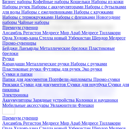
Бизнес наборы
Кофейные наборы
Кошельки
Наборы из кожи
Наборы ручек
Наборы с аккумуляторами
Наборы с бутылками
для воды
Наборы с ежедневниками
Наборы с кружками
Наборы с термокружками
Наборы с флешками
Новогодние
Корпоративные подарки
наборы
Чайные наборы
Поставка со склада и производство
Премиум сувенир
Ансамбль Регистон
Медресе Мир Араб
Медресе Тиллакори
Орда Худояр-хана
Стелла новый Узбекистан
Шердор Медресе
Мы предлагаем широкий выбор корпоративных подарков и
Промо-сувениры
сувениров с логотипом. В нашем каталоге вы найдете
Бейджи
Ланъярды
Металлические брелоки
Пластиковые
продукцию для бизнеса, мероприятия и клиентов.
брелоки
Ручки
Карандаши
Металлические ручки
Наборы с ручками
Пластиковые ручки
Футляры для ручек
Эко ручки
Подарочные наборы
Сумки и папки
Бизнес наборы
Кофейные наборы
Кошельки
Папки для документов
Портфели-дипломаты
Промо-сумки
Наборы из кожи
Наборы ручек
Наборы с аккумуляторами
Рюкзаки
Сумки для документов
Сумки для ноутбука
Сумки для
Наборы с бутылками для воды
Наборы с ежедневниками
пикника
Наборы с кружками
Наборы с термокружками
Наборы с
Электроника
флешками
Новогодние наборы
Чайные наборы
Аккумуляторы
Зарядные устройства
Колонки и наушники
Мобильные аксессуары
Увлажнители
Флешки
Премиум сувенир
Ансамбль Регистон
Медресе Мир Араб
Медресе Тиллакори
Орда Худояр-хана
Стелла новый Узбекистан
Шердор Медресе