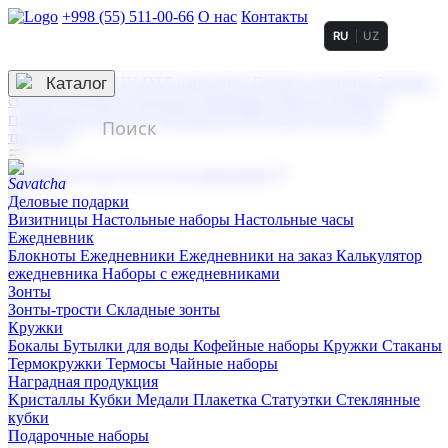
+998 (55) 511-00-66
О нас
Контакты
RU
UZ
Услуги по нанесению
3D гравировка
Каталог
UV DTF нанесение
Горячее тиснение
Заливка
смолой (Doming)
Лазерная гравировка мягкая
Лазерная
гравировка твердая
Сублимация
УФ-печать
Холодное
тиснение
☰
Контакты
О нас
Услуги по нанесению
Деловые подарки
Визитницы
Настольные наборы
Настольные часы
Ежедневник
Блокноты
Ежедневники
Ежедневники на заказ
Калькулятор
ежедневника
Наборы с ежедневниками
Зонты
Зонты-трости
Складные зонты
Кружки
Бокалы
Бутылки для воды
Кофейные наборы
Кружки
Стаканы
Термокружки
Термосы
Чайные наборы
Наградная продукция
Kристаллы
Кубки
Медали
Плакетка
Статуэтки
Стеклянные
кубки
Подарочные наборы