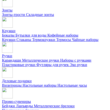
Зонты
Зонты-трости
Складные зонты
Кружки
Бокалы
Бутылки для воды
Кофейные наборы
Кружки
Стаканы
Термокружки
Термосы
Чайные наборы
Ручки
Карандаши
Металлические ручки
Наборы с ручками
Пластиковые ручки
Футляры для ручек
Эко ручки
Деловые подарки
Визитницы
Настольные наборы
Настольные часы
Промо-сувениры
Бейджи
Ланъярды
Металлические брелоки