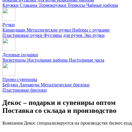
Кружки
Стаканы
Термокружки
Термосы
Чайные наборы
Ручки
Карандаши
Металлические ручки
Наборы с ручками
Пластиковые ручки
Футляры для ручек
Эко ручки
Деловые подарки
Визитницы
Настольные наборы
Настольные часы
Промо-сувениры
Бейджи
Ланъярды
Металлические брелоки
Пластиковые брелоки
Декос – подарки и сувениры оптом
Поставка со склада и производство
Компания Декос специализируется на производстве бизнес-под