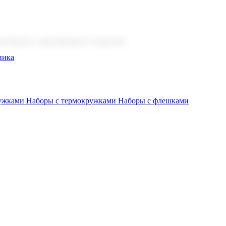
 бизнеса, мероприятия и клиентов.
ника
ружками
Наборы с термокружками
Наборы с флешками