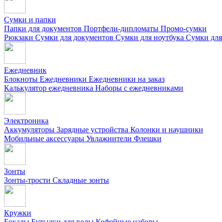
Сумки и папки
Папки для документов
Портфели-дипломаты
Промо-сумки
Рюкзаки
Сумки для документов
Сумки для ноутбука
Сумки для
Ежедневник
Блокноты
Ежедневники
Ежедневники на заказ
Калькулятор ежедневника
Наборы с ежедневниками
Электроника
Аккумуляторы
Зарядные устройства
Колонки и наушники
Мобильные аксессуары
Увлажнители
Флешки
Зонты
Зонты-трости
Складные зонты
Кружки
Бокалы
Бутылки для воды
Кофейные наборы