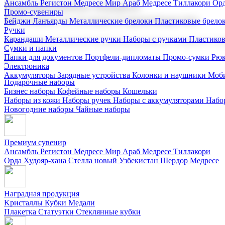
Ансамбль Регистон
Медресе Мир Араб
Медресе Тиллакори
Орд
Корпоративные подарки
Промо-сувениры
Поставка со склада и производство
Бейджи
Ланъярды
Металлические брелоки
Пластиковые брело
Ручки
Карандаши
Металлические ручки
Наборы с ручками
Пластико
Мы предлагаем широкий выбор корпоративных подарков и суве
Сумки и папки
Папки для документов
Портфели-дипломаты
Промо-сумки
Рюк
Электроника
Аккумуляторы
Зарядные устройства
Колонки и наушники
Моби
Подарочные наборы
Бизнес наборы
Кофейные наборы
Кошельки
Наборы из кожи
Наборы ручек
Наборы с аккумуляторами
Набо
Новогодние наборы
Чайные наборы
Премиум сувенир
Ансамбль Регистон
Медресе Мир Араб
Медресе Тиллакори
Орда Худояр-хана
Стелла новый Узбекистан
Шердор Медресе
Наградная продукция
Kристаллы
Кубки
Медали
Плакетка
Статуэтки
Стеклянные кубки