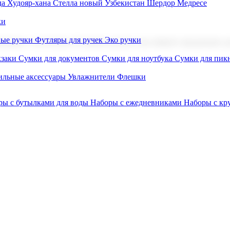
а Худояр-хана
Стелла новый Узбекистан
Шердор Медресе
ки
вые ручки
Футляры для ручек
Эко ручки
ниров с логотипом. В нашем каталоге вы найдете продукцию для
заки
Сумки для документов
Сумки для ноутбука
Сумки для пик
льные аксессуары
Увлажнители
Флешки
ры с бутылками для воды
Наборы с ежедневниками
Наборы с к