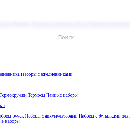
молой (Doming)
Лазерная гравировка мягкая
Лазерная гравировк
едневника
Наборы с ежедневниками
Термокружки
Термосы
Чайные наборы
бки
аборы ручек
Наборы с аккумуляторами
Наборы с бутылками для
ые наборы