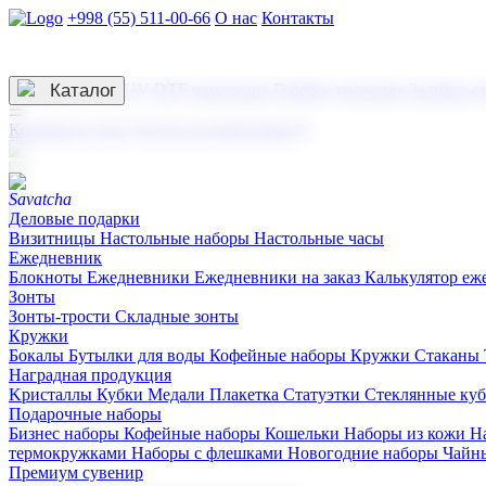
+998 (55) 511-00-66
О нас
Контакты
Услуги по нанесению
3D гравировка
Каталог
UV DTF нанесение
Горячее тиснение
Заливка с
☰
Контакты
О нас
Услуги по нанесению
Деловые подарки
Визитницы
Настольные наборы
Настольные часы
Ежедневник
Блокноты
Ежедневники
Ежедневники на заказ
Калькулятор еж
Зонты
Зонты-трости
Складные зонты
Кружки
Бокалы
Бутылки для воды
Кофейные наборы
Кружки
Стаканы
Наградная продукция
Kристаллы
Кубки
Медали
Плакетка
Статуэтки
Стеклянные ку
Подарочные наборы
Бизнес наборы
Кофейные наборы
Кошельки
Наборы из кожи
Н
термокружками
Наборы с флешками
Новогодние наборы
Чайн
Премиум сувенир