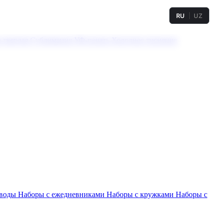
RU
UZ
а твердая
Сублимация
УФ-печать
Холодное тиснение
 воды
Наборы с ежедневниками
Наборы с кружками
Наборы с