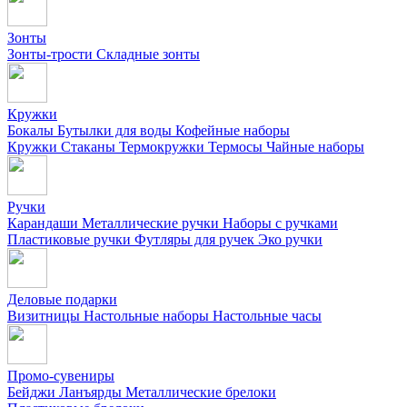
Зонты
Зонты-трости
Складные зонты
Кружки
Бокалы
Бутылки для воды
Кофейные наборы
Кружки
Стаканы
Термокружки
Термосы
Чайные наборы
Ручки
Карандаши
Металлические ручки
Наборы с ручками
Пластиковые ручки
Футляры для ручек
Эко ручки
Деловые подарки
Визитницы
Настольные наборы
Настольные часы
Промо-сувениры
Бейджи
Ланъярды
Металлические брелоки