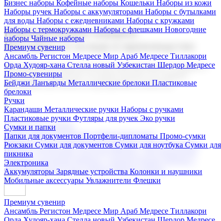
Бизнес наборы
Кофейные наборы
Кошельки
Наборы из кожи
Наборы ручек
Наборы с аккумуляторами
Наборы с бутылками
для воды
Наборы с ежедневниками
Наборы с кружками
Наборы с термокружками
Наборы с флешками
Новогодние
Корпоративные подарки
наборы
Чайные наборы
Поставка со склада и производство
Премиум сувенир
Ансамбль Регистон
Медресе Мир Араб
Медресе Тиллакори
Орда Худояр-хана
Стелла новый Узбекистан
Шердор Медресе
Мы предлагаем широкий выбор корпоративных подарков и
Промо-сувениры
сувениров с логотипом. В нашем каталоге вы найдете
Бейджи
Ланъярды
Металлические брелоки
Пластиковые
продукцию для бизнеса, мероприятия и клиентов.
брелоки
Ручки
Карандаши
Металлические ручки
Наборы с ручками
Пластиковые ручки
Футляры для ручек
Эко ручки
Подарочные наборы
Сумки и папки
Бизнес наборы
Кофейные наборы
Кошельки
Папки для документов
Портфели-дипломаты
Промо-сумки
Наборы из кожи
Наборы ручек
Наборы с аккумуляторами
Рюкзаки
Сумки для документов
Сумки для ноутбука
Сумки для
Наборы с бутылками для воды
Наборы с ежедневниками
пикника
Наборы с кружками
Наборы с термокружками
Наборы с
Электроника
флешками
Новогодние наборы
Чайные наборы
Аккумуляторы
Зарядные устройства
Колонки и наушники
Мобильные аксессуары
Увлажнители
Флешки
Премиум сувенир
Ансамбль Регистон
Медресе Мир Араб
Медресе Тиллакори
Орда Худояр-хана
Стелла новый Узбекистан
Шердор Медресе