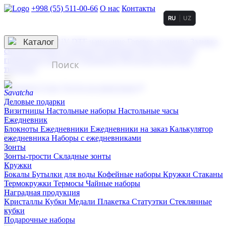
+998 (55) 511-00-66
О нас
Контакты
RU
UZ
Услуги по нанесению
3D гравировка
Каталог
UV DTF нанесение
Горячее тиснение
Заливка
смолой (Doming)
Лазерная гравировка мягкая
Лазерная
гравировка твердая
Сублимация
УФ-печать
Холодное
тиснение
☰
Контакты
О нас
Услуги по нанесению
Деловые подарки
Визитницы
Настольные наборы
Настольные часы
Ежедневник
Блокноты
Ежедневники
Ежедневники на заказ
Калькулятор
ежедневника
Наборы с ежедневниками
Зонты
Зонты-трости
Складные зонты
Кружки
Бокалы
Бутылки для воды
Кофейные наборы
Кружки
Стаканы
Термокружки
Термосы
Чайные наборы
Наградная продукция
Kристаллы
Кубки
Медали
Плакетка
Статуэтки
Стеклянные
кубки
Подарочные наборы