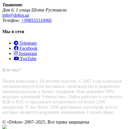
Ташкент:
Дом 6, 1 улица Шота Руставели
info@dekos.uz
Телефон:
+998555110066
Мы в сети
Telegram
Facebook
Instagram
YouTube
Кто мы?
Лидер компания с 18-летним опытом. С 2007 года компания
специализируется на поставках, производстве и разработке
промопродукции и бизнес-подарков. Нам доверяют 90%
ведущих компаний Узбекистана. Dekos работает в сегментах
B2B и B2G и предлагает ассортимент из более 1200
продуктов. У нас более 1000 довольных партнёров, все из
которых являются ведущими компаниями в своей сфере.
© «Dekos» 2007–2025. Все права защищены