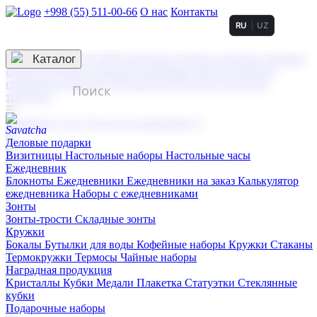
+998 (55) 511-00-66
О нас
Контакты
RU
UZ
Услуги по нанесению
3D гравировка
Каталог
UV DTF нанесение
Горячее тиснение
Заливка
смолой (Doming)
Лазерная гравировка мягкая
Лазерная
гравировка твердая
Сублимация
УФ-печать
Холодное
тиснение
☰
Контакты
О нас
Услуги по нанесению
Деловые подарки
Визитницы
Настольные наборы
Настольные часы
Ежедневник
Блокноты
Ежедневники
Ежедневники на заказ
Калькулятор
ежедневника
Наборы с ежедневниками
Зонты
Зонты-трости
Складные зонты
Кружки
Бокалы
Бутылки для воды
Кофейные наборы
Кружки
Стаканы
Термокружки
Термосы
Чайные наборы
Наградная продукция
Kристаллы
Кубки
Медали
Плакетка
Статуэтки
Стеклянные
кубки
Подарочные наборы