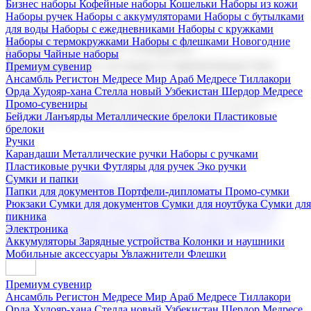
Бизнес наборы
Кофейные наборы
Кошельки
Наборы из кожи
Наборы ручек
Наборы с аккумуляторами
Наборы с бутылками
для воды
Наборы с ежедневниками
Наборы с кружками
Наборы с термокружками
Наборы с флешками
Новогодние
Корпоративные подарки
наборы
Чайные наборы
Поставка со склада и производство
Премиум сувенир
Ансамбль Регистон
Медресе Мир Араб
Медресе Тиллакори
Орда Худояр-хана
Стелла новый Узбекистан
Шердор Медресе
Мы предлагаем широкий выбор корпоративных подарков и
Промо-сувениры
сувениров с логотипом. В нашем каталоге вы найдете
Бейджи
Ланъярды
Металлические брелоки
Пластиковые
продукцию для бизнеса, мероприятия и клиентов.
брелоки
Ручки
Карандаши
Металлические ручки
Наборы с ручками
Пластиковые ручки
Футляры для ручек
Эко ручки
Подарочные наборы
Сумки и папки
Бизнес наборы
Кофейные наборы
Кошельки
Папки для документов
Портфели-дипломаты
Промо-сумки
Наборы из кожи
Наборы ручек
Наборы с аккумуляторами
Рюкзаки
Сумки для документов
Сумки для ноутбука
Сумки для
Наборы с бутылками для воды
Наборы с ежедневниками
пикника
Наборы с кружками
Наборы с термокружками
Наборы с
Электроника
флешками
Новогодние наборы
Чайные наборы
Аккумуляторы
Зарядные устройства
Колонки и наушники
Мобильные аксессуары
Увлажнители
Флешки
Премиум сувенир
Ансамбль Регистон
Медресе Мир Араб
Медресе Тиллакори
Орда Худояр-хана
Стелла новый Узбекистан
Шердор Медресе