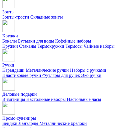
Зонты
Зонты-трости
Складные зонты
Кружки
Бокалы
Бутылки для воды
Кофейные наборы
Кружки
Стаканы
Термокружки
Термосы
Чайные наборы
Ручки
Карандаши
Металлические ручки
Наборы с ручками
Пластиковые ручки
Футляры для ручек
Эко ручки
Деловые подарки
Визитницы
Настольные наборы
Настольные часы
Промо-сувениры
Бейджи
Ланъярды
Металлические брелоки