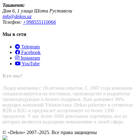
Ташкент:
Дом 6, 1 улица Шота Руставели
info@dekos.uz
Телефон:
+998555110066
Мы в сети
Telegram
Facebook
Instagram
YouTube
Кто мы?
Лидер компания с 18-летним опытом. С 2007 года компания
специализируется на поставках, производстве и разработке
промопродукции и бизнес-подарков. Нам доверяют 90%
ведущих компаний Узбекистана. Dekos работает в сегментах
B2B и B2G и предлагает ассортимент из более 1200
продуктов. У нас более 1000 довольных партнёров, все из
которых являются ведущими компаниями в своей сфере.
© «Dekos» 2007–2025. Все права защищены