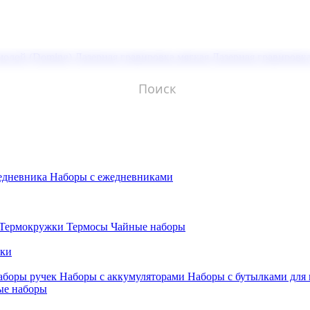
молой (Doming)
Лазерная гравировка мягкая
Лазерная гравировк
едневника
Наборы с ежедневниками
Термокружки
Термосы
Чайные наборы
бки
аборы ручек
Наборы с аккумуляторами
Наборы с бутылками для
ые наборы