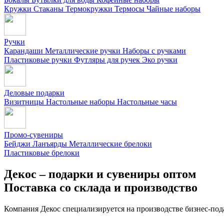
Кружки
Стаканы
Термокружки
Термосы
Чайные наборы
Ручки
Карандаши
Металлические ручки
Наборы с ручками
Пластиковые ручки
Футляры для ручек
Эко ручки
Деловые подарки
Визитницы
Настольные наборы
Настольные часы
Промо-сувениры
Бейджи
Ланъярды
Металлические брелоки
Пластиковые брелоки
Декос – подарки и сувениры оптом
Поставка со склада и производство
Компания Декос специализируется на производстве бизнес-под