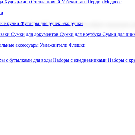
а Худояр-хана
Стелла новый Узбекистан
Шердор Медресе
ки
вые ручки
Футляры для ручек
Эко ручки
ниров с логотипом. В нашем каталоге вы найдете продукцию для
заки
Сумки для документов
Сумки для ноутбука
Сумки для пик
льные аксессуары
Увлажнители
Флешки
ры с бутылками для воды
Наборы с ежедневниками
Наборы с к