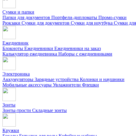
Сумки и папки
Папки для документов
Портфели-дипломаты
Промо-сумки
Рюкзаки
Сумки для документов
Сумки для ноутбука
Сумки для
Ежедневник
Блокноты
Ежедневники
Ежедневники на заказ
Калькулятор ежедневника
Наборы с ежедневниками
Электроника
Аккумуляторы
Зарядные устройства
Колонки и наушники
Мобильные аксессуары
Увлажнители
Флешки
Зонты
Зонты-трости
Складные зонты
Кружки
Бокалы
Бутылки для воды
Кофейные наборы