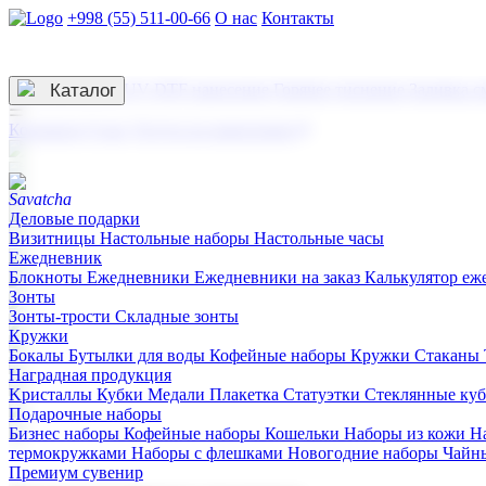
+998 (55) 511-00-66
О нас
Контакты
Услуги по нанесению
3D гравировка
Каталог
UV DTF нанесение
Горячее тиснение
Заливка с
☰
Контакты
О нас
Услуги по нанесению
Деловые подарки
Визитницы
Настольные наборы
Настольные часы
Ежедневник
Блокноты
Ежедневники
Ежедневники на заказ
Калькулятор еж
Зонты
Зонты-трости
Складные зонты
Кружки
Бокалы
Бутылки для воды
Кофейные наборы
Кружки
Стаканы
Наградная продукция
Kристаллы
Кубки
Медали
Плакетка
Статуэтки
Стеклянные ку
Подарочные наборы
Бизнес наборы
Кофейные наборы
Кошельки
Наборы из кожи
Н
термокружками
Наборы с флешками
Новогодние наборы
Чайн
Премиум сувенир