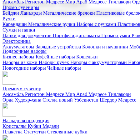
Ансамбль Регистон
Медресе Мир Араб
Медресе Тиллакори
Орд
Корпоративные подарки
Промо-сувениры
Поставка со склада и производство
Бейджи
Ланъярды
Металлические брелоки
Пластиковые брело
Ручки
Карандаши
Металлические ручки
Наборы с ручками
Пластико
Мы предлагаем широкий выбор корпоративных подарков и суве
Сумки и папки
Папки для документов
Портфели-дипломаты
Промо-сумки
Рюк
Электроника
Аккумуляторы
Зарядные устройства
Колонки и наушники
Моби
Подарочные наборы
Бизнес наборы
Кофейные наборы
Кошельки
Наборы из кожи
Наборы ручек
Наборы с аккумуляторами
Набо
Новогодние наборы
Чайные наборы
Премиум сувенир
Ансамбль Регистон
Медресе Мир Араб
Медресе Тиллакори
Орда Худояр-хана
Стелла новый Узбекистан
Шердор Медресе
Наградная продукция
Kристаллы
Кубки
Медали
Плакетка
Статуэтки
Стеклянные кубки