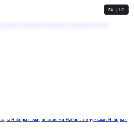
RU
UZ
а твердая
Сублимация
УФ-печать
Холодное тиснение
 воды
Наборы с ежедневниками
Наборы с кружками
Наборы с