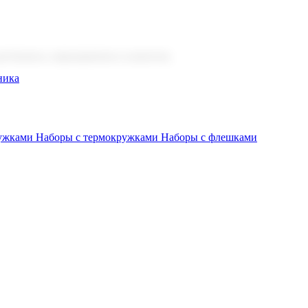
 бизнеса, мероприятия и клиентов.
ника
ружками
Наборы с термокружками
Наборы с флешками