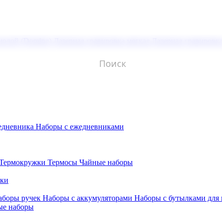
молой (Doming)
Лазерная гравировка мягкая
Лазерная гравировк
едневника
Наборы с ежедневниками
Термокружки
Термосы
Чайные наборы
бки
аборы ручек
Наборы с аккумуляторами
Наборы с бутылками для
ые наборы