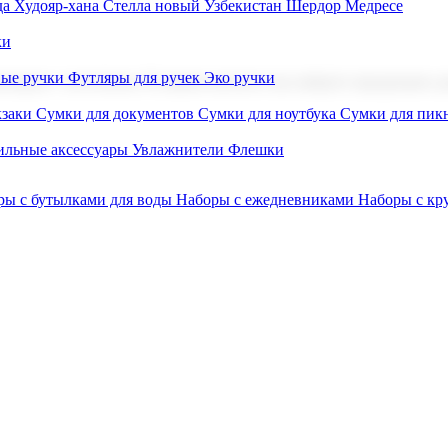
а Худояр-хана
Стелла новый Узбекистан
Шердор Медресе
ки
вые ручки
Футляры для ручек
Эко ручки
ниров с логотипом. В нашем каталоге вы найдете продукцию для
заки
Сумки для документов
Сумки для ноутбука
Сумки для пик
льные аксессуары
Увлажнители
Флешки
ры с бутылками для воды
Наборы с ежедневниками
Наборы с к