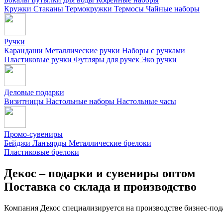
Кружки
Стаканы
Термокружки
Термосы
Чайные наборы
Ручки
Карандаши
Металлические ручки
Наборы с ручками
Пластиковые ручки
Футляры для ручек
Эко ручки
Деловые подарки
Визитницы
Настольные наборы
Настольные часы
Промо-сувениры
Бейджи
Ланъярды
Металлические брелоки
Пластиковые брелоки
Декос – подарки и сувениры оптом
Поставка со склада и производство
Компания Декос специализируется на производстве бизнес-под