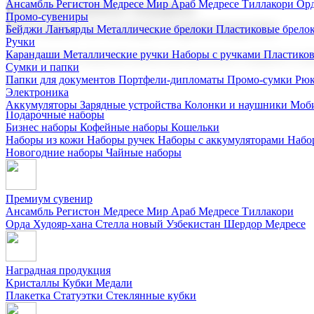
Ансамбль Регистон
Медресе Мир Араб
Медресе Тиллакори
Орд
Корпоративные подарки
Промо-сувениры
Поставка со склада и производство
Бейджи
Ланъярды
Металлические брелоки
Пластиковые брело
Ручки
Карандаши
Металлические ручки
Наборы с ручками
Пластико
Мы предлагаем широкий выбор корпоративных подарков и суве
Сумки и папки
Папки для документов
Портфели-дипломаты
Промо-сумки
Рюк
Электроника
Аккумуляторы
Зарядные устройства
Колонки и наушники
Моби
Подарочные наборы
Бизнес наборы
Кофейные наборы
Кошельки
Наборы из кожи
Наборы ручек
Наборы с аккумуляторами
Набо
Новогодние наборы
Чайные наборы
Премиум сувенир
Ансамбль Регистон
Медресе Мир Араб
Медресе Тиллакори
Орда Худояр-хана
Стелла новый Узбекистан
Шердор Медресе
Наградная продукция
Kристаллы
Кубки
Медали
Плакетка
Статуэтки
Стеклянные кубки