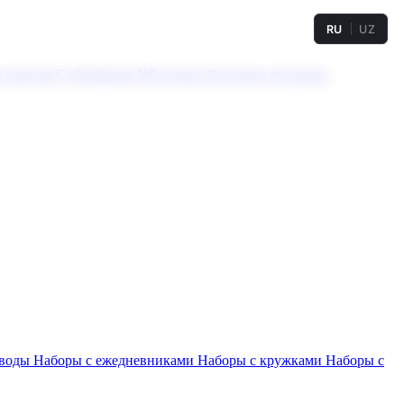
RU
UZ
а твердая
Сублимация
УФ-печать
Холодное тиснение
 воды
Наборы с ежедневниками
Наборы с кружками
Наборы с