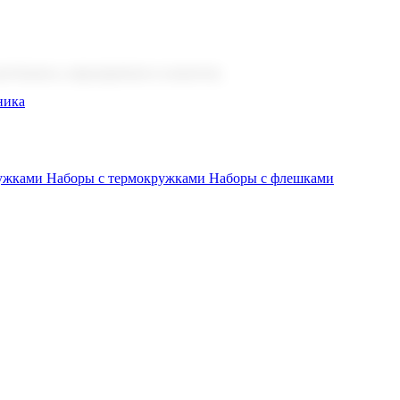
 бизнеса, мероприятия и клиентов.
ника
ружками
Наборы с термокружками
Наборы с флешками