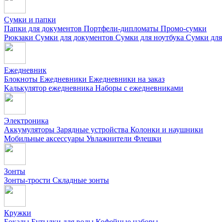
Сумки и папки
Папки для документов
Портфели-дипломаты
Промо-сумки
Рюкзаки
Сумки для документов
Сумки для ноутбука
Сумки для
Ежедневник
Блокноты
Ежедневники
Ежедневники на заказ
Калькулятор ежедневника
Наборы с ежедневниками
Электроника
Аккумуляторы
Зарядные устройства
Колонки и наушники
Мобильные аксессуары
Увлажнители
Флешки
Зонты
Зонты-трости
Складные зонты
Кружки
Бокалы
Бутылки для воды
Кофейные наборы