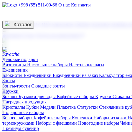
+998 (55) 511-00-66
О нас
Контакты
Услуги по нанесению
3D гравировка
Каталог
UV DTF нанесение
Горячее тиснение
Заливка с
☰
Контакты
О нас
Услуги по нанесению
Деловые подарки
Визитницы
Настольные наборы
Настольные часы
Ежедневник
Блокноты
Ежедневники
Ежедневники на заказ
Калькулятор еж
Зонты
Зонты-трости
Складные зонты
Кружки
Бокалы
Бутылки для воды
Кофейные наборы
Кружки
Стаканы
Наградная продукция
Kристаллы
Кубки
Медали
Плакетка
Статуэтки
Стеклянные ку
Подарочные наборы
Бизнес наборы
Кофейные наборы
Кошельки
Наборы из кожи
Н
термокружками
Наборы с флешками
Новогодние наборы
Чайн
Премиум сувенир