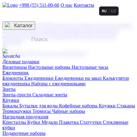
+998 (55) 511-00-66
О нас
Контакты
RU
UZ
Услуги по нанесению
3D гравировка
Каталог
UV DTF нанесение
Горячее тиснение
Заливка
смолой (Doming)
Лазерная гравировка мягкая
Лазерная
гравировка твердая
Сублимация
УФ-печать
Холодное
тиснение
☰
Контакты
О нас
Услуги по нанесению
Деловые подарки
Визитницы
Настольные наборы
Настольные часы
Ежедневник
Блокноты
Ежедневники
Ежедневники на заказ
Калькулятор
ежедневника
Наборы с ежедневниками
Зонты
Зонты-трости
Складные зонты
Кружки
Бокалы
Бутылки для воды
Кофейные наборы
Кружки
Стаканы
Термокружки
Термосы
Чайные наборы
Наградная продукция
Kристаллы
Кубки
Медали
Плакетка
Статуэтки
Стеклянные
кубки
Подарочные наборы