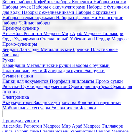
Бизнес наборы
Кофейные наборы
Кошельки
Наборы из кожи
Наборы ручек
Наборы с аккумуляторами
Наборы с бутылками
для воды
Наборы с ежедневниками
Наборы с кружками
Наборы с термокружками
Наборы с флешками
Новогодние
Корпоративные подарки
наборы
Чайные наборы
Поставка со склада и производство
Премиум сувенир
Ансамбль Регистон
Медресе Мир Араб
Медресе Тиллакори
Орда Худояр-хана
Стелла новый Узбекистан
Шердор Медресе
Мы предлагаем широкий выбор корпоративных подарков и
Промо-сувениры
сувениров с логотипом. В нашем каталоге вы найдете
Бейджи
Ланъярды
Металлические брелоки
Пластиковые
продукцию для бизнеса, мероприятия и клиентов.
брелоки
Ручки
Карандаши
Металлические ручки
Наборы с ручками
Пластиковые ручки
Футляры для ручек
Эко ручки
Подарочные наборы
Сумки и папки
Бизнес наборы
Кофейные наборы
Кошельки
Папки для документов
Портфели-дипломаты
Промо-сумки
Наборы из кожи
Наборы ручек
Наборы с аккумуляторами
Рюкзаки
Сумки для документов
Сумки для ноутбука
Сумки для
Наборы с бутылками для воды
Наборы с ежедневниками
пикника
Наборы с кружками
Наборы с термокружками
Наборы с
Электроника
флешками
Новогодние наборы
Чайные наборы
Аккумуляторы
Зарядные устройства
Колонки и наушники
Мобильные аксессуары
Увлажнители
Флешки
Премиум сувенир
Ансамбль Регистон
Медресе Мир Араб
Медресе Тиллакори
Орда Худояр-хана
Стелла новый Узбекистан
Шердор Медресе