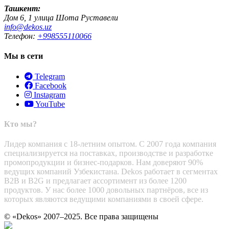
Ташкент:
Дом 6, 1 улица Шота Руставели
info@dekos.uz
Телефон:
+998555110066
Мы в сети
Telegram
Facebook
Instagram
YouTube
Кто мы?
Лидер компания с 18-летним опытом. С 2007 года компания
специализируется на поставках, производстве и разработке
промопродукции и бизнес-подарков. Нам доверяют 90%
ведущих компаний Узбекистана. Dekos работает в сегментах
B2B и B2G и предлагает ассортимент из более 1200
продуктов. У нас более 1000 довольных партнёров, все из
которых являются ведущими компаниями в своей сфере.
© «Dekos» 2007–2025. Все права защищены