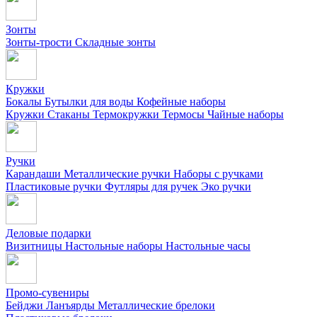
Зонты
Зонты-трости
Складные зонты
Кружки
Бокалы
Бутылки для воды
Кофейные наборы
Кружки
Стаканы
Термокружки
Термосы
Чайные наборы
Ручки
Карандаши
Металлические ручки
Наборы с ручками
Пластиковые ручки
Футляры для ручек
Эко ручки
Деловые подарки
Визитницы
Настольные наборы
Настольные часы
Промо-сувениры
Бейджи
Ланъярды
Металлические брелоки