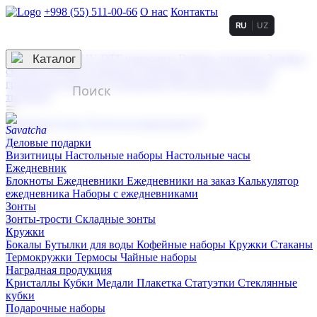
+998 (55) 511-00-66
О нас
Контакты
RU
UZ
Услуги по нанесению
3D гравировка
Каталог
UV DTF нанесение
Горячее тиснение
Заливка
смолой (Doming)
Лазерная гравировка мягкая
Лазерная
гравировка твердая
Сублимация
УФ-печать
Холодное
тиснение
☰
Контакты
О нас
Услуги по нанесению
Деловые подарки
Визитницы
Настольные наборы
Настольные часы
Ежедневник
Блокноты
Ежедневники
Ежедневники на заказ
Калькулятор
ежедневника
Наборы с ежедневниками
Зонты
Зонты-трости
Складные зонты
Кружки
Бокалы
Бутылки для воды
Кофейные наборы
Кружки
Стаканы
Термокружки
Термосы
Чайные наборы
Наградная продукция
Kристаллы
Кубки
Медали
Плакетка
Статуэтки
Стеклянные
кубки
Подарочные наборы