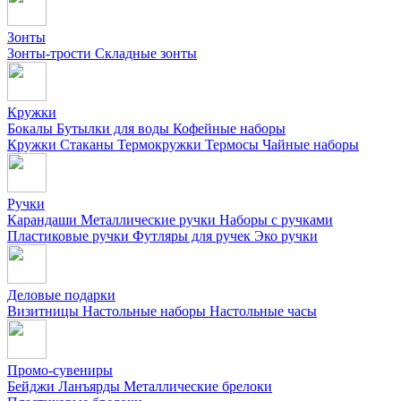
Зонты
Зонты-трости
Складные зонты
Кружки
Бокалы
Бутылки для воды
Кофейные наборы
Кружки
Стаканы
Термокружки
Термосы
Чайные наборы
Ручки
Карандаши
Металлические ручки
Наборы с ручками
Пластиковые ручки
Футляры для ручек
Эко ручки
Деловые подарки
Визитницы
Настольные наборы
Настольные часы
Промо-сувениры
Бейджи
Ланъярды
Металлические брелоки