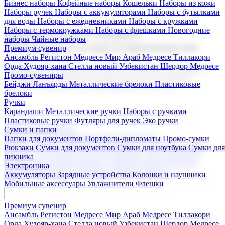
Бизнес наборы
Кофейные наборы
Кошельки
Наборы из кожи
Наборы ручек
Наборы с аккумуляторами
Наборы с бутылками
для воды
Наборы с ежедневниками
Наборы с кружками
Наборы с термокружками
Наборы с флешками
Новогодние
Корпоративные подарки
наборы
Чайные наборы
Поставка со склада и производство
Премиум сувенир
Ансамбль Регистон
Медресе Мир Араб
Медресе Тиллакори
Орда Худояр-хана
Стелла новый Узбекистан
Шердор Медресе
Мы предлагаем широкий выбор корпоративных подарков и
Промо-сувениры
сувениров с логотипом. В нашем каталоге вы найдете
Бейджи
Ланъярды
Металлические брелоки
Пластиковые
продукцию для бизнеса, мероприятия и клиентов.
брелоки
Ручки
Карандаши
Металлические ручки
Наборы с ручками
Пластиковые ручки
Футляры для ручек
Эко ручки
Подарочные наборы
Сумки и папки
Бизнес наборы
Кофейные наборы
Кошельки
Папки для документов
Портфели-дипломаты
Промо-сумки
Наборы из кожи
Наборы ручек
Наборы с аккумуляторами
Рюкзаки
Сумки для документов
Сумки для ноутбука
Сумки для
Наборы с бутылками для воды
Наборы с ежедневниками
пикника
Наборы с кружками
Наборы с термокружками
Наборы с
Электроника
флешками
Новогодние наборы
Чайные наборы
Аккумуляторы
Зарядные устройства
Колонки и наушники
Мобильные аксессуары
Увлажнители
Флешки
Премиум сувенир
Ансамбль Регистон
Медресе Мир Араб
Медресе Тиллакори
Орда Худояр-хана
Стелла новый Узбекистан
Шердор Медресе