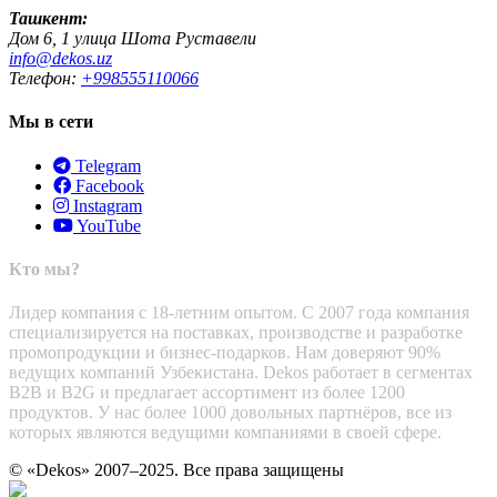
Ташкент:
Дом 6, 1 улица Шота Руставели
info@dekos.uz
Телефон:
+998555110066
Мы в сети
Telegram
Facebook
Instagram
YouTube
Кто мы?
Лидер компания с 18-летним опытом. С 2007 года компания
специализируется на поставках, производстве и разработке
промопродукции и бизнес-подарков. Нам доверяют 90%
ведущих компаний Узбекистана. Dekos работает в сегментах
B2B и B2G и предлагает ассортимент из более 1200
продуктов. У нас более 1000 довольных партнёров, все из
которых являются ведущими компаниями в своей сфере.
© «Dekos» 2007–2025. Все права защищены