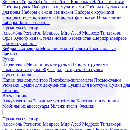
Бизнес наборы
Кофейные наборы
Кошельки
Наборы из кожи
Наборы ручек
Наборы с аккумуляторами
Наборы с бутылками
для воды
Наборы с ежедневниками
Наборы с кружками
Наборы с термокружками
Наборы с флешками
Новогодние
Корпоративные подарки
наборы
Чайные наборы
Поставка со склада и производство
Премиум сувенир
Ансамбль Регистон
Медресе Мир Араб
Медресе Тиллакори
Орда Худояр-хана
Стелла новый Узбекистан
Шердор Медресе
Мы предлагаем широкий выбор корпоративных подарков и
Промо-сувениры
сувениров с логотипом. В нашем каталоге вы найдете
Бейджи
Ланъярды
Металлические брелоки
Пластиковые
продукцию для бизнеса, мероприятия и клиентов.
брелоки
Ручки
Карандаши
Металлические ручки
Наборы с ручками
Пластиковые ручки
Футляры для ручек
Эко ручки
Подарочные наборы
Сумки и папки
Бизнес наборы
Кофейные наборы
Кошельки
Папки для документов
Портфели-дипломаты
Промо-сумки
Наборы из кожи
Наборы ручек
Наборы с аккумуляторами
Рюкзаки
Сумки для документов
Сумки для ноутбука
Сумки для
Наборы с бутылками для воды
Наборы с ежедневниками
пикника
Наборы с кружками
Наборы с термокружками
Наборы с
Электроника
флешками
Новогодние наборы
Чайные наборы
Аккумуляторы
Зарядные устройства
Колонки и наушники
Мобильные аксессуары
Увлажнители
Флешки
Премиум сувенир
Ансамбль Регистон
Медресе Мир Араб
Медресе Тиллакори
Орда Худояр-хана
Стелла новый Узбекистан
Шердор Медресе