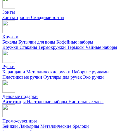
Зонты
Зонты-трости
Складные зонты
Кружки
Бокалы
Бутылки для воды
Кофейные наборы
Кружки
Стаканы
Термокружки
Термосы
Чайные наборы
Ручки
Карандаши
Металлические ручки
Наборы с ручками
Пластиковые ручки
Футляры для ручек
Эко ручки
Деловые подарки
Визитницы
Настольные наборы
Настольные часы
Промо-сувениры
Бейджи
Ланъярды
Металлические брелоки