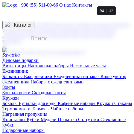
+998 (55) 511-00-66
О нас
Контакты
RU
UZ
Услуги по нанесению
3D гравировка
Каталог
UV DTF нанесение
Горячее тиснение
Заливка
смолой (Doming)
Лазерная гравировка мягкая
Лазерная
гравировка твердая
Сублимация
УФ-печать
Холодное
тиснение
☰
Контакты
О нас
Услуги по нанесению
Деловые подарки
Визитницы
Настольные наборы
Настольные часы
Ежедневник
Блокноты
Ежедневники
Ежедневники на заказ
Калькулятор
ежедневника
Наборы с ежедневниками
Зонты
Зонты-трости
Складные зонты
Кружки
Бокалы
Бутылки для воды
Кофейные наборы
Кружки
Стаканы
Термокружки
Термосы
Чайные наборы
Наградная продукция
Kристаллы
Кубки
Медали
Плакетка
Статуэтки
Стеклянные
кубки
Подарочные наборы