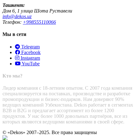
Ташкент:
Дом 6, 1 улица Шота Руставели
info@dekos.uz
Телефон:
+998555110066
Мы в сети
Telegram
Facebook
Instagram
YouTube
Кто мы?
Лидер компания с 18-летним опытом. С 2007 года компания
специализируется на поставках, производстве и разработке
промопродукции и бизнес-подарков. Нам доверяют 90%
ведущих компаний Узбекистана. Dekos работает в сегментах
B2B и B2G и предлагает ассортимент из более 1200
продуктов. У нас более 1000 довольных партнёров, все из
которых являются ведущими компаниями в своей сфере.
© «Dekos» 2007–2025. Все права защищены