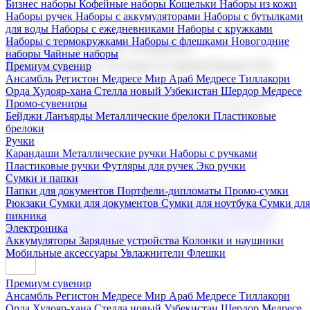
Бизнес наборы
Кофейные наборы
Кошельки
Наборы из кожи
Наборы ручек
Наборы с аккумуляторами
Наборы с бутылками
для воды
Наборы с ежедневниками
Наборы с кружками
Наборы с термокружками
Наборы с флешками
Новогодние
Корпоративные подарки
наборы
Чайные наборы
Поставка со склада и производство
Премиум сувенир
Ансамбль Регистон
Медресе Мир Араб
Медресе Тиллакори
Орда Худояр-хана
Стелла новый Узбекистан
Шердор Медресе
Мы предлагаем широкий выбор корпоративных подарков и
Промо-сувениры
сувениров с логотипом. В нашем каталоге вы найдете
Бейджи
Ланъярды
Металлические брелоки
Пластиковые
продукцию для бизнеса, мероприятия и клиентов.
брелоки
Ручки
Карандаши
Металлические ручки
Наборы с ручками
Пластиковые ручки
Футляры для ручек
Эко ручки
Подарочные наборы
Сумки и папки
Бизнес наборы
Кофейные наборы
Кошельки
Папки для документов
Портфели-дипломаты
Промо-сумки
Наборы из кожи
Наборы ручек
Наборы с аккумуляторами
Рюкзаки
Сумки для документов
Сумки для ноутбука
Сумки для
Наборы с бутылками для воды
Наборы с ежедневниками
пикника
Наборы с кружками
Наборы с термокружками
Наборы с
Электроника
флешками
Новогодние наборы
Чайные наборы
Аккумуляторы
Зарядные устройства
Колонки и наушники
Мобильные аксессуары
Увлажнители
Флешки
Премиум сувенир
Ансамбль Регистон
Медресе Мир Араб
Медресе Тиллакори
Орда Худояр-хана
Стелла новый Узбекистан
Шердор Медресе