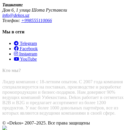
Ташкент:
Дом 6, 1 улица Шота Руставели
info@dekos.uz
Телефон:
+998555110066
Мы в сети
Telegram
Facebook
Instagram
YouTube
Кто мы?
Лидер компания с 18-летним опытом. С 2007 года компания
специализируется на поставках, производстве и разработке
промопродукции и бизнес-подарков. Нам доверяют 90%
ведущих компаний Узбекистана. Dekos работает в сегментах
B2B и B2G и предлагает ассортимент из более 1200
продуктов. У нас более 1000 довольных партнёров, все из
которых являются ведущими компаниями в своей сфере.
© «Dekos» 2007–2025. Все права защищены