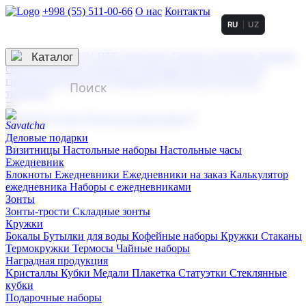
+998 (55) 511-00-66
О нас
Контакты
RU
UZ
Услуги по нанесению
3D гравировка
Каталог
UV DTF нанесение
Горячее тиснение
Заливка
смолой (Doming)
Лазерная гравировка мягкая
Лазерная
гравировка твердая
Сублимация
УФ-печать
Холодное
тиснение
☰
Контакты
О нас
Услуги по нанесению
Деловые подарки
Визитницы
Настольные наборы
Настольные часы
Ежедневник
Блокноты
Ежедневники
Ежедневники на заказ
Калькулятор
ежедневника
Наборы с ежедневниками
Зонты
Зонты-трости
Складные зонты
Кружки
Бокалы
Бутылки для воды
Кофейные наборы
Кружки
Стаканы
Термокружки
Термосы
Чайные наборы
Наградная продукция
Kристаллы
Кубки
Медали
Плакетка
Статуэтки
Стеклянные
кубки
Подарочные наборы