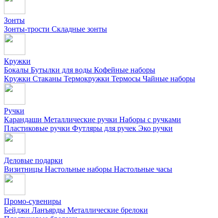
Зонты
Зонты-трости
Складные зонты
Кружки
Бокалы
Бутылки для воды
Кофейные наборы
Кружки
Стаканы
Термокружки
Термосы
Чайные наборы
Ручки
Карандаши
Металлические ручки
Наборы с ручками
Пластиковые ручки
Футляры для ручек
Эко ручки
Деловые подарки
Визитницы
Настольные наборы
Настольные часы
Промо-сувениры
Бейджи
Ланъярды
Металлические брелоки