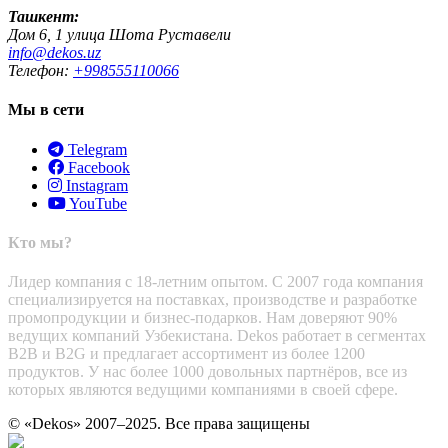
Ташкент:
Дом 6, 1 улица Шота Руставели
info@dekos.uz
Телефон:
+998555110066
Мы в сети
Telegram
Facebook
Instagram
YouTube
Кто мы?
Лидер компания с 18-летним опытом. С 2007 года компания
специализируется на поставках, производстве и разработке
промопродукции и бизнес-подарков. Нам доверяют 90%
ведущих компаний Узбекистана. Dekos работает в сегментах
B2B и B2G и предлагает ассортимент из более 1200
продуктов. У нас более 1000 довольных партнёров, все из
которых являются ведущими компаниями в своей сфере.
© «Dekos» 2007–2025. Все права защищены