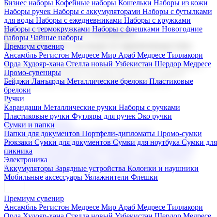
Бизнес наборы
Кофейные наборы
Кошельки
Наборы из кожи
Наборы ручек
Наборы с аккумуляторами
Наборы с бутылками
для воды
Наборы с ежедневниками
Наборы с кружками
Наборы с термокружками
Наборы с флешками
Новогодние
Корпоративные подарки
наборы
Чайные наборы
Поставка со склада и производство
Премиум сувенир
Ансамбль Регистон
Медресе Мир Араб
Медресе Тиллакори
Орда Худояр-хана
Стелла новый Узбекистан
Шердор Медресе
Мы предлагаем широкий выбор корпоративных подарков и
Промо-сувениры
сувениров с логотипом. В нашем каталоге вы найдете
Бейджи
Ланъярды
Металлические брелоки
Пластиковые
продукцию для бизнеса, мероприятия и клиентов.
брелоки
Ручки
Карандаши
Металлические ручки
Наборы с ручками
Пластиковые ручки
Футляры для ручек
Эко ручки
Подарочные наборы
Сумки и папки
Бизнес наборы
Кофейные наборы
Кошельки
Папки для документов
Портфели-дипломаты
Промо-сумки
Наборы из кожи
Наборы ручек
Наборы с аккумуляторами
Рюкзаки
Сумки для документов
Сумки для ноутбука
Сумки для
Наборы с бутылками для воды
Наборы с ежедневниками
пикника
Наборы с кружками
Наборы с термокружками
Наборы с
Электроника
флешками
Новогодние наборы
Чайные наборы
Аккумуляторы
Зарядные устройства
Колонки и наушники
Мобильные аксессуары
Увлажнители
Флешки
Премиум сувенир
Ансамбль Регистон
Медресе Мир Араб
Медресе Тиллакори
Орда Худояр-хана
Стелла новый Узбекистан
Шердор Медресе