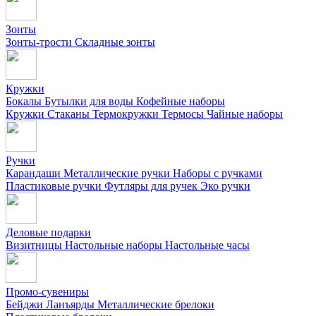
Зонты
Зонты-трости
Складные зонты
Кружки
Бокалы
Бутылки для воды
Кофейные наборы
Кружки
Стаканы
Термокружки
Термосы
Чайные наборы
Ручки
Карандаши
Металлические ручки
Наборы с ручками
Пластиковые ручки
Футляры для ручек
Эко ручки
Деловые подарки
Визитницы
Настольные наборы
Настольные часы
Промо-сувениры
Бейджи
Ланъярды
Металлические брелоки