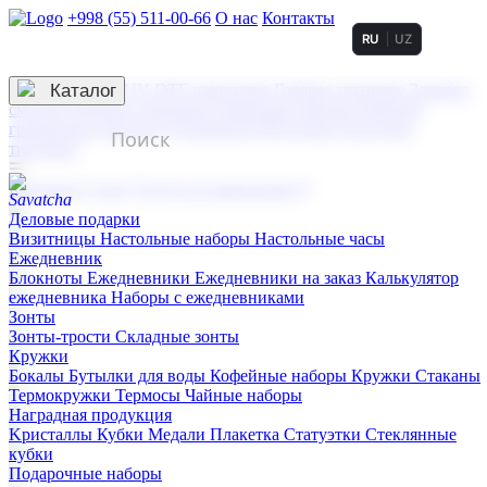
+998 (55) 511-00-66
О нас
Контакты
RU
UZ
Услуги по нанесению
3D гравировка
Каталог
UV DTF нанесение
Горячее тиснение
Заливка
смолой (Doming)
Лазерная гравировка мягкая
Лазерная
гравировка твердая
Сублимация
УФ-печать
Холодное
тиснение
☰
Контакты
О нас
Услуги по нанесению
Деловые подарки
Визитницы
Настольные наборы
Настольные часы
Ежедневник
Блокноты
Ежедневники
Ежедневники на заказ
Калькулятор
ежедневника
Наборы с ежедневниками
Зонты
Зонты-трости
Складные зонты
Кружки
Бокалы
Бутылки для воды
Кофейные наборы
Кружки
Стаканы
Термокружки
Термосы
Чайные наборы
Наградная продукция
Kристаллы
Кубки
Медали
Плакетка
Статуэтки
Стеклянные
кубки
Подарочные наборы