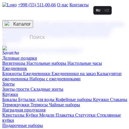
+998 (55) 511-00-66
О нас
Контакты
RU
UZ
Услуги по нанесению
3D гравировка
Каталог
UV DTF нанесение
Горячее тиснение
Заливка
смолой (Doming)
Лазерная гравировка мягкая
Лазерная
гравировка твердая
Сублимация
УФ-печать
Холодное
тиснение
☰
Контакты
О нас
Услуги по нанесению
Деловые подарки
Визитницы
Настольные наборы
Настольные часы
Ежедневник
Блокноты
Ежедневники
Ежедневники на заказ
Калькулятор
ежедневника
Наборы с ежедневниками
Зонты
Зонты-трости
Складные зонты
Кружки
Бокалы
Бутылки для воды
Кофейные наборы
Кружки
Стаканы
Термокружки
Термосы
Чайные наборы
Наградная продукция
Kристаллы
Кубки
Медали
Плакетка
Статуэтки
Стеклянные
кубки
Подарочные наборы