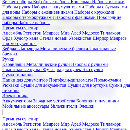
Бизнес наборы
Кофейные наборы
Кошельки
Наборы из кожи
Наборы ручек
Наборы с аккумуляторами
Наборы с бутылками
для воды
Наборы с ежедневниками
Наборы с кружками
Наборы с термокружками
Наборы с флешками
Новогодние
Корпоративные подарки
наборы
Чайные наборы
Поставка со склада и производство
Премиум сувенир
Ансамбль Регистон
Медресе Мир Араб
Медресе Тиллакори
Орда Худояр-хана
Стелла новый Узбекистан
Шердор Медресе
Мы предлагаем широкий выбор корпоративных подарков и
Промо-сувениры
сувениров с логотипом. В нашем каталоге вы найдете
Бейджи
Ланъярды
Металлические брелоки
Пластиковые
продукцию для бизнеса, мероприятия и клиентов.
брелоки
Ручки
Карандаши
Металлические ручки
Наборы с ручками
Пластиковые ручки
Футляры для ручек
Эко ручки
Подарочные наборы
Сумки и папки
Бизнес наборы
Кофейные наборы
Кошельки
Папки для документов
Портфели-дипломаты
Промо-сумки
Наборы из кожи
Наборы ручек
Наборы с аккумуляторами
Рюкзаки
Сумки для документов
Сумки для ноутбука
Сумки для
Наборы с бутылками для воды
Наборы с ежедневниками
пикника
Наборы с кружками
Наборы с термокружками
Наборы с
Электроника
флешками
Новогодние наборы
Чайные наборы
Аккумуляторы
Зарядные устройства
Колонки и наушники
Мобильные аксессуары
Увлажнители
Флешки
Премиум сувенир
Ансамбль Регистон
Медресе Мир Араб
Медресе Тиллакори
Орда Худояр-хана
Стелла новый Узбекистан
Шердор Медресе