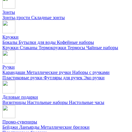
Зонты
Зонты-трости
Складные зонты
Кружки
Бокалы
Бутылки для воды
Кофейные наборы
Кружки
Стаканы
Термокружки
Термосы
Чайные наборы
Ручки
Карандаши
Металлические ручки
Наборы с ручками
Пластиковые ручки
Футляры для ручек
Эко ручки
Деловые подарки
Визитницы
Настольные наборы
Настольные часы
Промо-сувениры
Бейджи
Ланъярды
Металлические брелоки