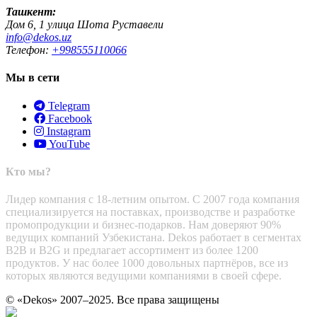
Ташкент:
Дом 6, 1 улица Шота Руставели
info@dekos.uz
Телефон:
+998555110066
Мы в сети
Telegram
Facebook
Instagram
YouTube
Кто мы?
Лидер компания с 18-летним опытом. С 2007 года компания
специализируется на поставках, производстве и разработке
промопродукции и бизнес-подарков. Нам доверяют 90%
ведущих компаний Узбекистана. Dekos работает в сегментах
B2B и B2G и предлагает ассортимент из более 1200
продуктов. У нас более 1000 довольных партнёров, все из
которых являются ведущими компаниями в своей сфере.
© «Dekos» 2007–2025. Все права защищены