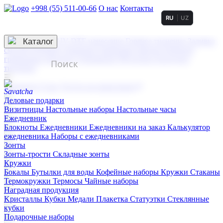
+998 (55) 511-00-66
О нас
Контакты
RU
UZ
Услуги по нанесению
3D гравировка
Каталог
UV DTF нанесение
Горячее тиснение
Заливка
смолой (Doming)
Лазерная гравировка мягкая
Лазерная
гравировка твердая
Сублимация
УФ-печать
Холодное
тиснение
☰
Контакты
О нас
Услуги по нанесению
Деловые подарки
Визитницы
Настольные наборы
Настольные часы
Ежедневник
Блокноты
Ежедневники
Ежедневники на заказ
Калькулятор
ежедневника
Наборы с ежедневниками
Зонты
Зонты-трости
Складные зонты
Кружки
Бокалы
Бутылки для воды
Кофейные наборы
Кружки
Стаканы
Термокружки
Термосы
Чайные наборы
Наградная продукция
Kристаллы
Кубки
Медали
Плакетка
Статуэтки
Стеклянные
кубки
Подарочные наборы