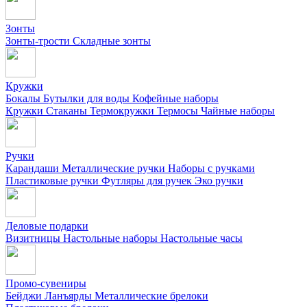
Зонты
Зонты-трости
Складные зонты
Кружки
Бокалы
Бутылки для воды
Кофейные наборы
Кружки
Стаканы
Термокружки
Термосы
Чайные наборы
Ручки
Карандаши
Металлические ручки
Наборы с ручками
Пластиковые ручки
Футляры для ручек
Эко ручки
Деловые подарки
Визитницы
Настольные наборы
Настольные часы
Промо-сувениры
Бейджи
Ланъярды
Металлические брелоки