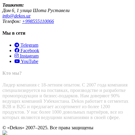
Ташкент:
Дом 6, 1 улица Шота Руставели
info@dekos.uz
Телефон:
+998555110066
Мы в сети
Telegram
Facebook
Instagram
YouTube
Кто мы?
Лидер компания с 18-летним опытом. С 2007 года компания
специализируется на поставках, производстве и разработке
промопродукции и бизнес-подарков. Нам доверяют 90%
ведущих компаний Узбекистана. Dekos работает в сегментах
B2B и B2G и предлагает ассортимент из более 1200
продуктов. У нас более 1000 довольных партнёров, все из
которых являются ведущими компаниями в своей сфере.
© «Dekos» 2007–2025. Все права защищены