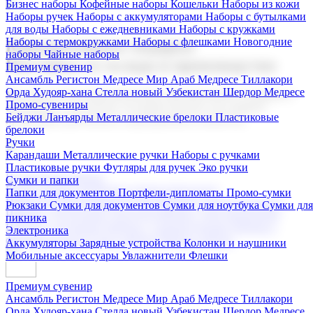
Бизнес наборы
Кофейные наборы
Кошельки
Наборы из кожи
Наборы ручек
Наборы с аккумуляторами
Наборы с бутылками
для воды
Наборы с ежедневниками
Наборы с кружками
Наборы с термокружками
Наборы с флешками
Новогодние
Корпоративные подарки
наборы
Чайные наборы
Поставка со склада и производство
Премиум сувенир
Ансамбль Регистон
Медресе Мир Араб
Медресе Тиллакори
Орда Худояр-хана
Стелла новый Узбекистан
Шердор Медресе
Мы предлагаем широкий выбор корпоративных подарков и
Промо-сувениры
сувениров с логотипом. В нашем каталоге вы найдете
Бейджи
Ланъярды
Металлические брелоки
Пластиковые
продукцию для бизнеса, мероприятия и клиентов.
брелоки
Ручки
Карандаши
Металлические ручки
Наборы с ручками
Пластиковые ручки
Футляры для ручек
Эко ручки
Подарочные наборы
Сумки и папки
Бизнес наборы
Кофейные наборы
Кошельки
Папки для документов
Портфели-дипломаты
Промо-сумки
Наборы из кожи
Наборы ручек
Наборы с аккумуляторами
Рюкзаки
Сумки для документов
Сумки для ноутбука
Сумки для
Наборы с бутылками для воды
Наборы с ежедневниками
пикника
Наборы с кружками
Наборы с термокружками
Наборы с
Электроника
флешками
Новогодние наборы
Чайные наборы
Аккумуляторы
Зарядные устройства
Колонки и наушники
Мобильные аксессуары
Увлажнители
Флешки
Премиум сувенир
Ансамбль Регистон
Медресе Мир Араб
Медресе Тиллакори
Орда Худояр-хана
Стелла новый Узбекистан
Шердор Медресе