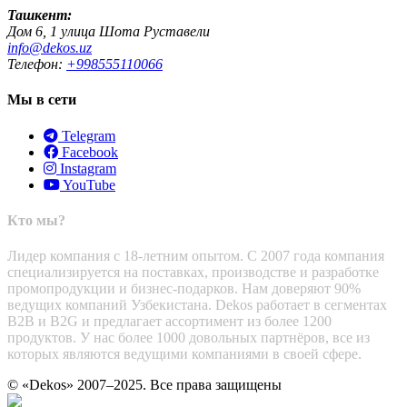
Ташкент:
Дом 6, 1 улица Шота Руставели
info@dekos.uz
Телефон:
+998555110066
Мы в сети
Telegram
Facebook
Instagram
YouTube
Кто мы?
Лидер компания с 18-летним опытом. С 2007 года компания
специализируется на поставках, производстве и разработке
промопродукции и бизнес-подарков. Нам доверяют 90%
ведущих компаний Узбекистана. Dekos работает в сегментах
B2B и B2G и предлагает ассортимент из более 1200
продуктов. У нас более 1000 довольных партнёров, все из
которых являются ведущими компаниями в своей сфере.
© «Dekos» 2007–2025. Все права защищены