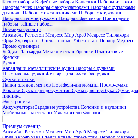
Бизнес наборы
Кофейные наборы
Кошельки
Наборы из кожи
Наборы ручек
Наборы с аккумуляторами
Наборы с бутылками
для воды
Наборы с ежедневниками
Наборы с кружками
Наборы с термокружками
Наборы с флешками
Новогодние
Корпоративные подарки
наборы
Чайные наборы
Поставка со склада и производство
Премиум сувенир
Ансамбль Регистон
Медресе Мир Араб
Медресе Тиллакори
Орда Худояр-хана
Стелла новый Узбекистан
Шердор Медресе
Мы предлагаем широкий выбор корпоративных подарков и
Промо-сувениры
сувениров с логотипом. В нашем каталоге вы найдете
Бейджи
Ланъярды
Металлические брелоки
Пластиковые
продукцию для бизнеса, мероприятия и клиентов.
брелоки
Ручки
Карандаши
Металлические ручки
Наборы с ручками
Пластиковые ручки
Футляры для ручек
Эко ручки
Подарочные наборы
Сумки и папки
Бизнес наборы
Кофейные наборы
Кошельки
Папки для документов
Портфели-дипломаты
Промо-сумки
Наборы из кожи
Наборы ручек
Наборы с аккумуляторами
Рюкзаки
Сумки для документов
Сумки для ноутбука
Сумки для
Наборы с бутылками для воды
Наборы с ежедневниками
пикника
Наборы с кружками
Наборы с термокружками
Наборы с
Электроника
флешками
Новогодние наборы
Чайные наборы
Аккумуляторы
Зарядные устройства
Колонки и наушники
Мобильные аксессуары
Увлажнители
Флешки
Премиум сувенир
Ансамбль Регистон
Медресе Мир Араб
Медресе Тиллакори
Орда Худояр-хана
Стелла новый Узбекистан
Шердор Медресе