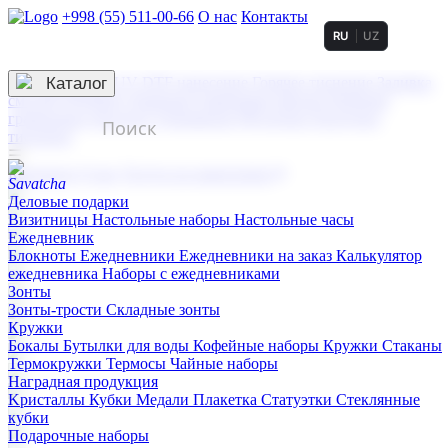
+998 (55) 511-00-66
О нас
Контакты
RU
UZ
Услуги по нанесению
3D гравировка
Каталог
UV DTF нанесение
Горячее тиснение
Заливка
смолой (Doming)
Лазерная гравировка мягкая
Лазерная
гравировка твердая
Сублимация
УФ-печать
Холодное
тиснение
☰
Контакты
О нас
Услуги по нанесению
Деловые подарки
Визитницы
Настольные наборы
Настольные часы
Ежедневник
Блокноты
Ежедневники
Ежедневники на заказ
Калькулятор
ежедневника
Наборы с ежедневниками
Зонты
Зонты-трости
Складные зонты
Кружки
Бокалы
Бутылки для воды
Кофейные наборы
Кружки
Стаканы
Термокружки
Термосы
Чайные наборы
Наградная продукция
Kристаллы
Кубки
Медали
Плакетка
Статуэтки
Стеклянные
кубки
Подарочные наборы