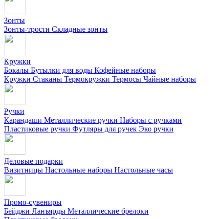
Зонты
Зонты-трости
Складные зонты
Кружки
Бокалы
Бутылки для воды
Кофейные наборы
Кружки
Стаканы
Термокружки
Термосы
Чайные наборы
Ручки
Карандаши
Металлические ручки
Наборы с ручками
Пластиковые ручки
Футляры для ручек
Эко ручки
Деловые подарки
Визитницы
Настольные наборы
Настольные часы
Промо-сувениры
Бейджи
Ланъярды
Металлические брелоки