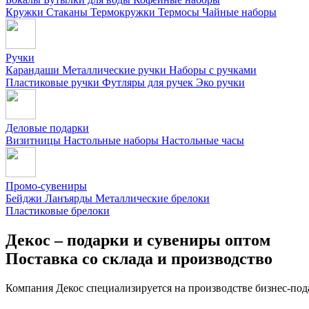
Кружки
Стаканы
Термокружки
Термосы
Чайные наборы
Ручки
Карандаши
Металлические ручки
Наборы с ручками
Пластиковые ручки
Футляры для ручек
Эко ручки
Деловые подарки
Визитницы
Настольные наборы
Настольные часы
Промо-сувениры
Бейджи
Ланъярды
Металлические брелоки
Пластиковые брелоки
Декос – подарки и сувениры оптом
Поставка со склада и производство
Компания Декос специализируется на производстве бизнес-под