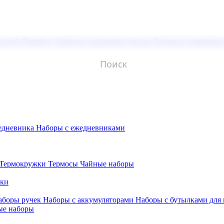
молой (Doming)
Лазерная гравировка мягкая
Лазерная гравировк
едневника
Наборы с ежедневниками
Термокружки
Термосы
Чайные наборы
бки
аборы ручек
Наборы с аккумуляторами
Наборы с бутылками для
ые наборы