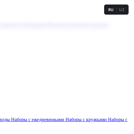
RU
UZ
а твердая
Сублимация
УФ-печать
Холодное тиснение
 воды
Наборы с ежедневниками
Наборы с кружками
Наборы с