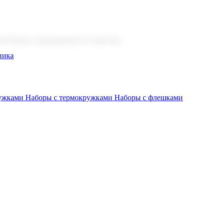
 бизнеса, мероприятия и клиентов.
ника
ружками
Наборы с термокружками
Наборы с флешками