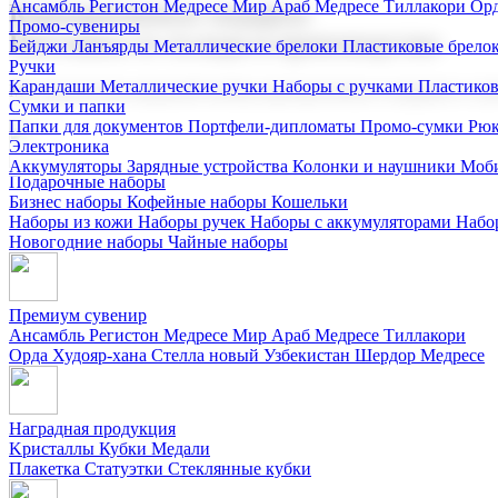
Ансамбль Регистон
Медресе Мир Араб
Медресе Тиллакори
Орд
Корпоративные подарки
Промо-сувениры
Поставка со склада и производство
Бейджи
Ланъярды
Металлические брелоки
Пластиковые брело
Ручки
Карандаши
Металлические ручки
Наборы с ручками
Пластико
Мы предлагаем широкий выбор корпоративных подарков и суве
Сумки и папки
Папки для документов
Портфели-дипломаты
Промо-сумки
Рюк
Электроника
Аккумуляторы
Зарядные устройства
Колонки и наушники
Моби
Подарочные наборы
Бизнес наборы
Кофейные наборы
Кошельки
Наборы из кожи
Наборы ручек
Наборы с аккумуляторами
Набо
Новогодние наборы
Чайные наборы
Премиум сувенир
Ансамбль Регистон
Медресе Мир Араб
Медресе Тиллакори
Орда Худояр-хана
Стелла новый Узбекистан
Шердор Медресе
Наградная продукция
Kристаллы
Кубки
Медали
Плакетка
Статуэтки
Стеклянные кубки