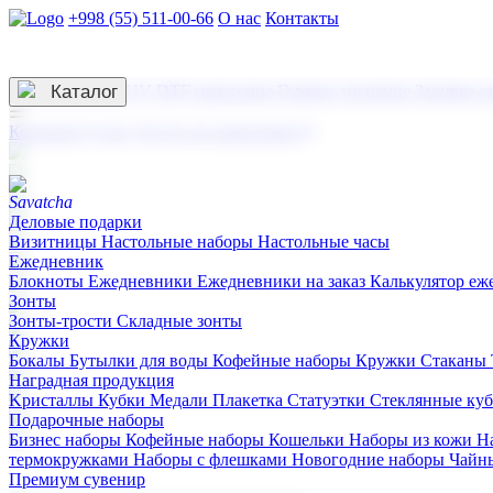
+998 (55) 511-00-66
О нас
Контакты
Услуги по нанесению
3D гравировка
Каталог
UV DTF нанесение
Горячее тиснение
Заливка с
☰
Контакты
О нас
Услуги по нанесению
Деловые подарки
Визитницы
Настольные наборы
Настольные часы
Ежедневник
Блокноты
Ежедневники
Ежедневники на заказ
Калькулятор еж
Зонты
Зонты-трости
Складные зонты
Кружки
Бокалы
Бутылки для воды
Кофейные наборы
Кружки
Стаканы
Наградная продукция
Kристаллы
Кубки
Медали
Плакетка
Статуэтки
Стеклянные ку
Подарочные наборы
Бизнес наборы
Кофейные наборы
Кошельки
Наборы из кожи
Н
термокружками
Наборы с флешками
Новогодние наборы
Чайн
Премиум сувенир