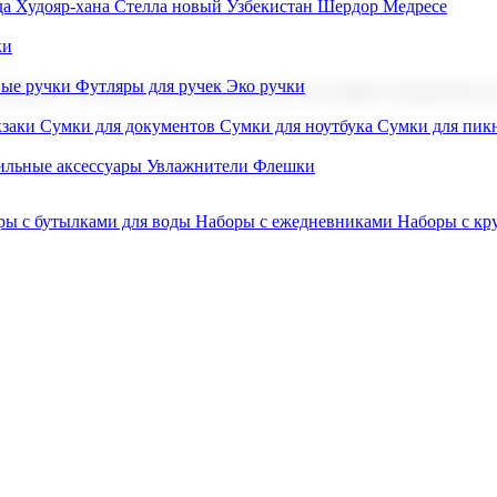
а Худояр-хана
Стелла новый Узбекистан
Шердор Медресе
ки
вые ручки
Футляры для ручек
Эко ручки
ниров с логотипом. В нашем каталоге вы найдете продукцию для
заки
Сумки для документов
Сумки для ноутбука
Сумки для пик
льные аксессуары
Увлажнители
Флешки
ры с бутылками для воды
Наборы с ежедневниками
Наборы с к