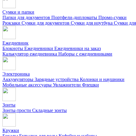
Сумки и папки
Папки для документов
Портфели-дипломаты
Промо-сумки
Рюкзаки
Сумки для документов
Сумки для ноутбука
Сумки для
Ежедневник
Блокноты
Ежедневники
Ежедневники на заказ
Калькулятор ежедневника
Наборы с ежедневниками
Электроника
Аккумуляторы
Зарядные устройства
Колонки и наушники
Мобильные аксессуары
Увлажнители
Флешки
Зонты
Зонты-трости
Складные зонты
Кружки
Бокалы
Бутылки для воды
Кофейные наборы