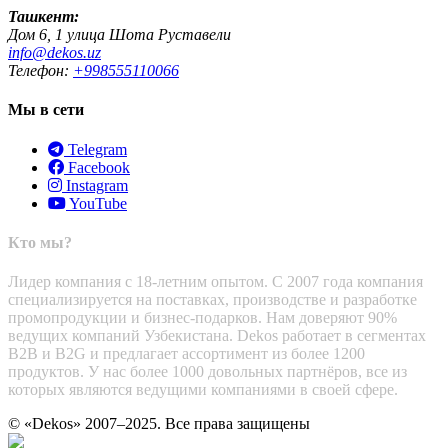
Ташкент:
Дом 6, 1 улица Шота Руставели
info@dekos.uz
Телефон:
+998555110066
Мы в сети
Telegram
Facebook
Instagram
YouTube
Кто мы?
Лидер компания с 18-летним опытом. С 2007 года компания
специализируется на поставках, производстве и разработке
промопродукции и бизнес-подарков. Нам доверяют 90%
ведущих компаний Узбекистана. Dekos работает в сегментах
B2B и B2G и предлагает ассортимент из более 1200
продуктов. У нас более 1000 довольных партнёров, все из
которых являются ведущими компаниями в своей сфере.
© «Dekos» 2007–2025. Все права защищены