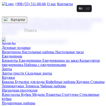
+998 (55) 511-00-66
О нас
Контакты
RU
UZ
Услуги по нанесению
3D гравировка
Каталог
UV DTF нанесение
Горячее тиснение
Заливка
смолой (Doming)
Лазерная гравировка мягкая
Лазерная
гравировка твердая
Сублимация
УФ-печать
Холодное
тиснение
☰
Контакты
О нас
Услуги по нанесению
Деловые подарки
Визитницы
Настольные наборы
Настольные часы
Ежедневник
Блокноты
Ежедневники
Ежедневники на заказ
Калькулятор
ежедневника
Наборы с ежедневниками
Зонты
Зонты-трости
Складные зонты
Кружки
Бокалы
Бутылки для воды
Кофейные наборы
Кружки
Стаканы
Термокружки
Термосы
Чайные наборы
Наградная продукция
Kристаллы
Кубки
Медали
Плакетка
Статуэтки
Стеклянные
кубки
Подарочные наборы