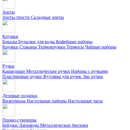
Зонты
Зонты-трости
Складные зонты
Кружки
Бокалы
Бутылки для воды
Кофейные наборы
Кружки
Стаканы
Термокружки
Термосы
Чайные наборы
Ручки
Карандаши
Металлические ручки
Наборы с ручками
Пластиковые ручки
Футляры для ручек
Эко ручки
Деловые подарки
Визитницы
Настольные наборы
Настольные часы
Промо-сувениры
Бейджи
Ланъярды
Металлические брелоки