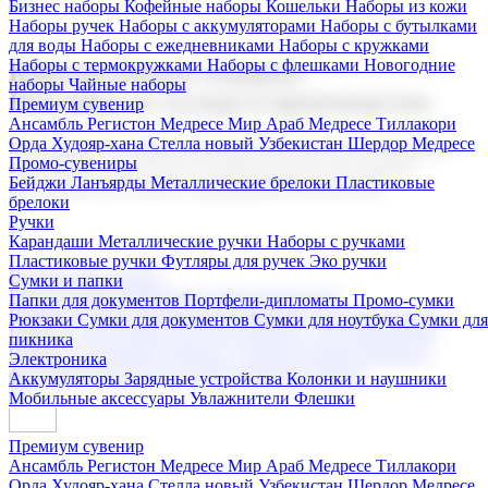
Бизнес наборы
Кофейные наборы
Кошельки
Наборы из кожи
Наборы ручек
Наборы с аккумуляторами
Наборы с бутылками
для воды
Наборы с ежедневниками
Наборы с кружками
Наборы с термокружками
Наборы с флешками
Новогодние
Корпоративные подарки
наборы
Чайные наборы
Поставка со склада и производство
Премиум сувенир
Ансамбль Регистон
Медресе Мир Араб
Медресе Тиллакори
Орда Худояр-хана
Стелла новый Узбекистан
Шердор Медресе
Мы предлагаем широкий выбор корпоративных подарков и
Промо-сувениры
сувениров с логотипом. В нашем каталоге вы найдете
Бейджи
Ланъярды
Металлические брелоки
Пластиковые
продукцию для бизнеса, мероприятия и клиентов.
брелоки
Ручки
Карандаши
Металлические ручки
Наборы с ручками
Пластиковые ручки
Футляры для ручек
Эко ручки
Подарочные наборы
Сумки и папки
Бизнес наборы
Кофейные наборы
Кошельки
Папки для документов
Портфели-дипломаты
Промо-сумки
Наборы из кожи
Наборы ручек
Наборы с аккумуляторами
Рюкзаки
Сумки для документов
Сумки для ноутбука
Сумки для
Наборы с бутылками для воды
Наборы с ежедневниками
пикника
Наборы с кружками
Наборы с термокружками
Наборы с
Электроника
флешками
Новогодние наборы
Чайные наборы
Аккумуляторы
Зарядные устройства
Колонки и наушники
Мобильные аксессуары
Увлажнители
Флешки
Премиум сувенир
Ансамбль Регистон
Медресе Мир Араб
Медресе Тиллакори
Орда Худояр-хана
Стелла новый Узбекистан
Шердор Медресе