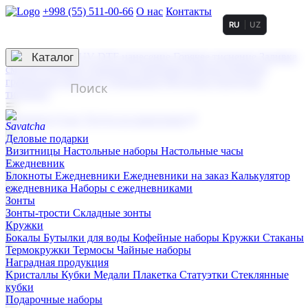
+998 (55) 511-00-66
О нас
Контакты
RU
UZ
Услуги по нанесению
3D гравировка
Каталог
UV DTF нанесение
Горячее тиснение
Заливка
смолой (Doming)
Лазерная гравировка мягкая
Лазерная
гравировка твердая
Сублимация
УФ-печать
Холодное
тиснение
☰
Контакты
О нас
Услуги по нанесению
Деловые подарки
Визитницы
Настольные наборы
Настольные часы
Ежедневник
Блокноты
Ежедневники
Ежедневники на заказ
Калькулятор
ежедневника
Наборы с ежедневниками
Зонты
Зонты-трости
Складные зонты
Кружки
Бокалы
Бутылки для воды
Кофейные наборы
Кружки
Стаканы
Термокружки
Термосы
Чайные наборы
Наградная продукция
Kристаллы
Кубки
Медали
Плакетка
Статуэтки
Стеклянные
кубки
Подарочные наборы