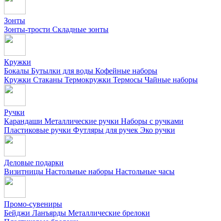
Зонты
Зонты-трости
Складные зонты
Кружки
Бокалы
Бутылки для воды
Кофейные наборы
Кружки
Стаканы
Термокружки
Термосы
Чайные наборы
Ручки
Карандаши
Металлические ручки
Наборы с ручками
Пластиковые ручки
Футляры для ручек
Эко ручки
Деловые подарки
Визитницы
Настольные наборы
Настольные часы
Промо-сувениры
Бейджи
Ланъярды
Металлические брелоки