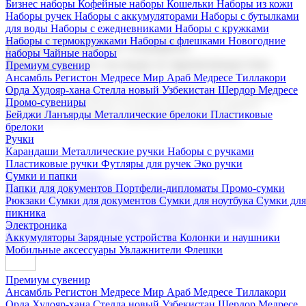
Бизнес наборы
Кофейные наборы
Кошельки
Наборы из кожи
Наборы ручек
Наборы с аккумуляторами
Наборы с бутылками
для воды
Наборы с ежедневниками
Наборы с кружками
Наборы с термокружками
Наборы с флешками
Новогодние
Корпоративные подарки
наборы
Чайные наборы
Поставка со склада и производство
Премиум сувенир
Ансамбль Регистон
Медресе Мир Араб
Медресе Тиллакори
Орда Худояр-хана
Стелла новый Узбекистан
Шердор Медресе
Мы предлагаем широкий выбор корпоративных подарков и
Промо-сувениры
сувениров с логотипом. В нашем каталоге вы найдете
Бейджи
Ланъярды
Металлические брелоки
Пластиковые
продукцию для бизнеса, мероприятия и клиентов.
брелоки
Ручки
Карандаши
Металлические ручки
Наборы с ручками
Пластиковые ручки
Футляры для ручек
Эко ручки
Подарочные наборы
Сумки и папки
Бизнес наборы
Кофейные наборы
Кошельки
Папки для документов
Портфели-дипломаты
Промо-сумки
Наборы из кожи
Наборы ручек
Наборы с аккумуляторами
Рюкзаки
Сумки для документов
Сумки для ноутбука
Сумки для
Наборы с бутылками для воды
Наборы с ежедневниками
пикника
Наборы с кружками
Наборы с термокружками
Наборы с
Электроника
флешками
Новогодние наборы
Чайные наборы
Аккумуляторы
Зарядные устройства
Колонки и наушники
Мобильные аксессуары
Увлажнители
Флешки
Премиум сувенир
Ансамбль Регистон
Медресе Мир Араб
Медресе Тиллакори
Орда Худояр-хана
Стелла новый Узбекистан
Шердор Медресе