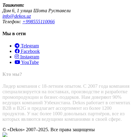
Ташкент:
Дом 6, 1 улица Шота Руставели
info@dekos.uz
Телефон:
+998555110066
Мы в сети
Telegram
Facebook
Instagram
YouTube
Кто мы?
Лидер компания с 18-летним опытом. С 2007 года компания
специализируется на поставках, производстве и разработке
промопродукции и бизнес-подарков. Нам доверяют 90%
ведущих компаний Узбекистана. Dekos работает в сегментах
B2B и B2G и предлагает ассортимент из более 1200
продуктов. У нас более 1000 довольных партнёров, все из
которых являются ведущими компаниями в своей сфере.
© «Dekos» 2007–2025. Все права защищены