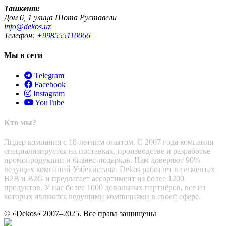
Ташкент:
Дом 6, 1 улица Шота Руставели
info@dekos.uz
Телефон:
+998555110066
Мы в сети
Telegram
Facebook
Instagram
YouTube
Кто мы?
Лидер компания с 18-летним опытом. С 2007 года компания
специализируется на поставках, производстве и разработке
промопродукции и бизнес-подарков. Нам доверяют 90%
ведущих компаний Узбекистана. Dekos работает в сегментах
B2B и B2G и предлагает ассортимент из более 1200
продуктов. У нас более 1000 довольных партнёров, все из
которых являются ведущими компаниями в своей сфере.
© «Dekos» 2007–2025. Все права защищены