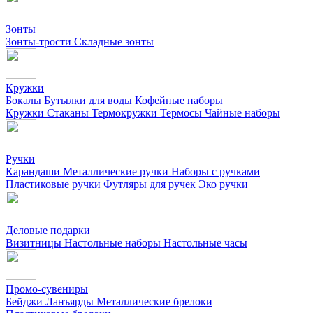
Зонты
Зонты-трости
Складные зонты
Кружки
Бокалы
Бутылки для воды
Кофейные наборы
Кружки
Стаканы
Термокружки
Термосы
Чайные наборы
Ручки
Карандаши
Металлические ручки
Наборы с ручками
Пластиковые ручки
Футляры для ручек
Эко ручки
Деловые подарки
Визитницы
Настольные наборы
Настольные часы
Промо-сувениры
Бейджи
Ланъярды
Металлические брелоки