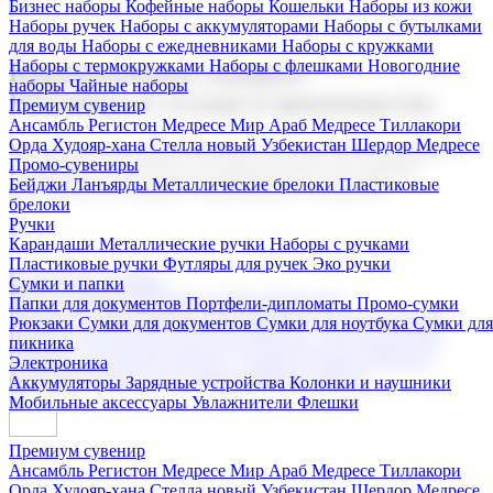
Бизнес наборы
Кофейные наборы
Кошельки
Наборы из кожи
Наборы ручек
Наборы с аккумуляторами
Наборы с бутылками
для воды
Наборы с ежедневниками
Наборы с кружками
Наборы с термокружками
Наборы с флешками
Новогодние
Корпоративные подарки
наборы
Чайные наборы
Поставка со склада и производство
Премиум сувенир
Ансамбль Регистон
Медресе Мир Араб
Медресе Тиллакори
Орда Худояр-хана
Стелла новый Узбекистан
Шердор Медресе
Мы предлагаем широкий выбор корпоративных подарков и
Промо-сувениры
сувениров с логотипом. В нашем каталоге вы найдете
Бейджи
Ланъярды
Металлические брелоки
Пластиковые
продукцию для бизнеса, мероприятия и клиентов.
брелоки
Ручки
Карандаши
Металлические ручки
Наборы с ручками
Пластиковые ручки
Футляры для ручек
Эко ручки
Подарочные наборы
Сумки и папки
Бизнес наборы
Кофейные наборы
Кошельки
Папки для документов
Портфели-дипломаты
Промо-сумки
Наборы из кожи
Наборы ручек
Наборы с аккумуляторами
Рюкзаки
Сумки для документов
Сумки для ноутбука
Сумки для
Наборы с бутылками для воды
Наборы с ежедневниками
пикника
Наборы с кружками
Наборы с термокружками
Наборы с
Электроника
флешками
Новогодние наборы
Чайные наборы
Аккумуляторы
Зарядные устройства
Колонки и наушники
Мобильные аксессуары
Увлажнители
Флешки
Премиум сувенир
Ансамбль Регистон
Медресе Мир Араб
Медресе Тиллакори
Орда Худояр-хана
Стелла новый Узбекистан
Шердор Медресе