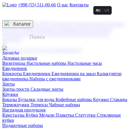
+998 (55) 511-00-66
О нас
Контакты
RU
UZ
Услуги по нанесению
3D гравировка
Каталог
UV DTF нанесение
Горячее тиснение
Заливка
смолой (Doming)
Лазерная гравировка мягкая
Лазерная
гравировка твердая
Сублимация
УФ-печать
Холодное
тиснение
☰
Контакты
О нас
Услуги по нанесению
Деловые подарки
Визитницы
Настольные наборы
Настольные часы
Ежедневник
Блокноты
Ежедневники
Ежедневники на заказ
Калькулятор
ежедневника
Наборы с ежедневниками
Зонты
Зонты-трости
Складные зонты
Кружки
Бокалы
Бутылки для воды
Кофейные наборы
Кружки
Стаканы
Термокружки
Термосы
Чайные наборы
Наградная продукция
Kристаллы
Кубки
Медали
Плакетка
Статуэтки
Стеклянные
кубки
Подарочные наборы