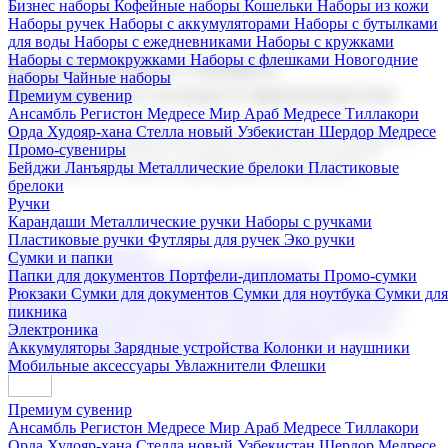
Бизнес наборы
Кофейные наборы
Кошельки
Наборы из кожи
Наборы ручек
Наборы с аккумуляторами
Наборы с бутылками
для воды
Наборы с ежедневниками
Наборы с кружками
Наборы с термокружками
Наборы с флешками
Новогодние
Корпоративные подарки
наборы
Чайные наборы
Поставка со склада и производство
Премиум сувенир
Ансамбль Регистон
Медресе Мир Араб
Медресе Тиллакори
Орда Худояр-хана
Стелла новый Узбекистан
Шердор Медресе
Мы предлагаем широкий выбор корпоративных подарков и
Промо-сувениры
сувениров с логотипом. В нашем каталоге вы найдете
Бейджи
Ланъярды
Металлические брелоки
Пластиковые
продукцию для бизнеса, мероприятия и клиентов.
брелоки
Ручки
Карандаши
Металлические ручки
Наборы с ручками
Пластиковые ручки
Футляры для ручек
Эко ручки
Подарочные наборы
Сумки и папки
Бизнес наборы
Кофейные наборы
Кошельки
Папки для документов
Портфели-дипломаты
Промо-сумки
Наборы из кожи
Наборы ручек
Наборы с аккумуляторами
Рюкзаки
Сумки для документов
Сумки для ноутбука
Сумки для
Наборы с бутылками для воды
Наборы с ежедневниками
пикника
Наборы с кружками
Наборы с термокружками
Наборы с
Электроника
флешками
Новогодние наборы
Чайные наборы
Аккумуляторы
Зарядные устройства
Колонки и наушники
Мобильные аксессуары
Увлажнители
Флешки
Премиум сувенир
Ансамбль Регистон
Медресе Мир Араб
Медресе Тиллакори
Орда Худояр-хана
Стелла новый Узбекистан
Шердор Медресе