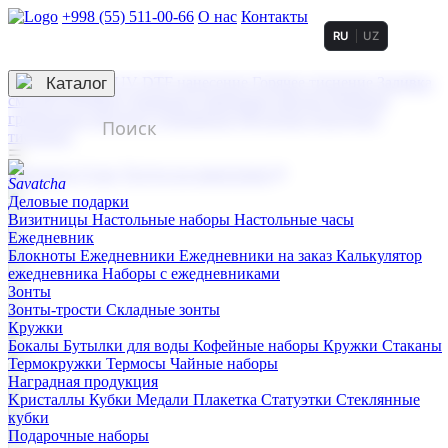
+998 (55) 511-00-66
О нас
Контакты
RU
UZ
Услуги по нанесению
3D гравировка
Каталог
UV DTF нанесение
Горячее тиснение
Заливка
смолой (Doming)
Лазерная гравировка мягкая
Лазерная
гравировка твердая
Сублимация
УФ-печать
Холодное
тиснение
☰
Контакты
О нас
Услуги по нанесению
Деловые подарки
Визитницы
Настольные наборы
Настольные часы
Ежедневник
Блокноты
Ежедневники
Ежедневники на заказ
Калькулятор
ежедневника
Наборы с ежедневниками
Зонты
Зонты-трости
Складные зонты
Кружки
Бокалы
Бутылки для воды
Кофейные наборы
Кружки
Стаканы
Термокружки
Термосы
Чайные наборы
Наградная продукция
Kристаллы
Кубки
Медали
Плакетка
Статуэтки
Стеклянные
кубки
Подарочные наборы