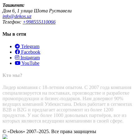
Ташкент:
Дом 6, 1 улица Шота Руставели
info@dekos.uz
Телефон:
+998555110066
Мы в сети
Telegram
Facebook
Instagram
YouTube
Кто мы?
Лидер компания с 18-летним опытом. С 2007 года компания
специализируется на поставках, производстве и разработке
промопродукции и бизнес-подарков. Нам доверяют 90%
ведущих компаний Узбекистана. Dekos работает в сегментах
B2B и B2G и предлагает ассортимент из более 1200
продуктов. У нас более 1000 довольных партнёров, все из
которых являются ведущими компаниями в своей сфере.
© «Dekos» 2007–2025. Все права защищены