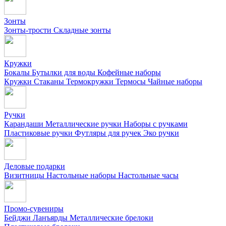
Зонты
Зонты-трости
Складные зонты
Кружки
Бокалы
Бутылки для воды
Кофейные наборы
Кружки
Стаканы
Термокружки
Термосы
Чайные наборы
Ручки
Карандаши
Металлические ручки
Наборы с ручками
Пластиковые ручки
Футляры для ручек
Эко ручки
Деловые подарки
Визитницы
Настольные наборы
Настольные часы
Промо-сувениры
Бейджи
Ланъярды
Металлические брелоки