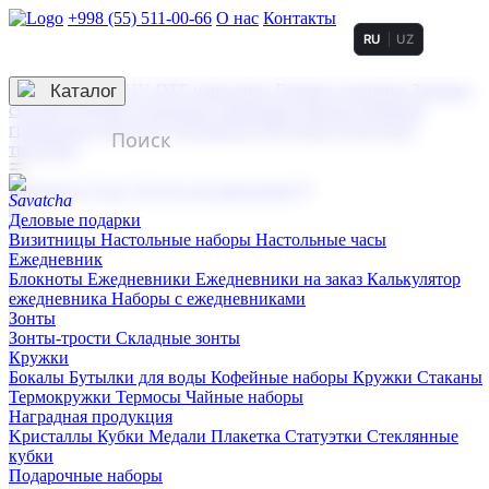
+998 (55) 511-00-66
О нас
Контакты
RU
UZ
Услуги по нанесению
3D гравировка
Каталог
UV DTF нанесение
Горячее тиснение
Заливка
смолой (Doming)
Лазерная гравировка мягкая
Лазерная
гравировка твердая
Сублимация
УФ-печать
Холодное
тиснение
☰
Контакты
О нас
Услуги по нанесению
Деловые подарки
Визитницы
Настольные наборы
Настольные часы
Ежедневник
Блокноты
Ежедневники
Ежедневники на заказ
Калькулятор
ежедневника
Наборы с ежедневниками
Зонты
Зонты-трости
Складные зонты
Кружки
Бокалы
Бутылки для воды
Кофейные наборы
Кружки
Стаканы
Термокружки
Термосы
Чайные наборы
Наградная продукция
Kристаллы
Кубки
Медали
Плакетка
Статуэтки
Стеклянные
кубки
Подарочные наборы