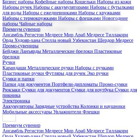
Бизнес наборы
Кофейные наборы
Кошельки
Наборы из кожи
Наборы ручек
Наборы с аккумуляторами
Наборы с бутылками
для воды
Наборы с ежедневниками
Наборы с кружками
Наборы с термокружками
Наборы с флешками
Новогодние
Корпоративные подарки
наборы
Чайные наборы
Поставка со склада и производство
Премиум сувенир
Ансамбль Регистон
Медресе Мир Араб
Медресе Тиллакори
Орда Худояр-хана
Стелла новый Узбекистан
Шердор Медресе
Мы предлагаем широкий выбор корпоративных подарков и
Промо-сувениры
сувениров с логотипом. В нашем каталоге вы найдете
Бейджи
Ланъярды
Металлические брелоки
Пластиковые
продукцию для бизнеса, мероприятия и клиентов.
брелоки
Ручки
Карандаши
Металлические ручки
Наборы с ручками
Пластиковые ручки
Футляры для ручек
Эко ручки
Подарочные наборы
Сумки и папки
Бизнес наборы
Кофейные наборы
Кошельки
Папки для документов
Портфели-дипломаты
Промо-сумки
Наборы из кожи
Наборы ручек
Наборы с аккумуляторами
Рюкзаки
Сумки для документов
Сумки для ноутбука
Сумки для
Наборы с бутылками для воды
Наборы с ежедневниками
пикника
Наборы с кружками
Наборы с термокружками
Наборы с
Электроника
флешками
Новогодние наборы
Чайные наборы
Аккумуляторы
Зарядные устройства
Колонки и наушники
Мобильные аксессуары
Увлажнители
Флешки
Премиум сувенир
Ансамбль Регистон
Медресе Мир Араб
Медресе Тиллакори
Орда Худояр-хана
Стелла новый Узбекистан
Шердор Медресе