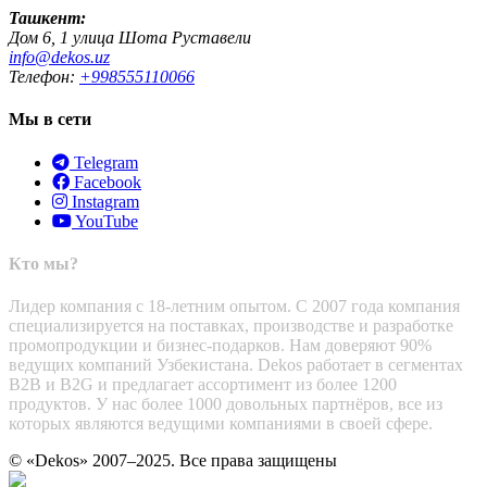
Ташкент:
Дом 6, 1 улица Шота Руставели
info@dekos.uz
Телефон:
+998555110066
Мы в сети
Telegram
Facebook
Instagram
YouTube
Кто мы?
Лидер компания с 18-летним опытом. С 2007 года компания
специализируется на поставках, производстве и разработке
промопродукции и бизнес-подарков. Нам доверяют 90%
ведущих компаний Узбекистана. Dekos работает в сегментах
B2B и B2G и предлагает ассортимент из более 1200
продуктов. У нас более 1000 довольных партнёров, все из
которых являются ведущими компаниями в своей сфере.
© «Dekos» 2007–2025. Все права защищены