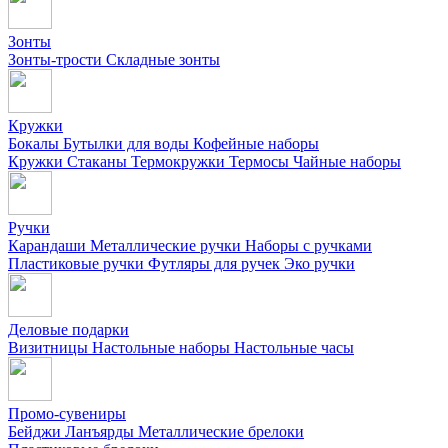
Зонты
Зонты-трости
Складные зонты
Кружки
Бокалы
Бутылки для воды
Кофейные наборы
Кружки
Стаканы
Термокружки
Термосы
Чайные наборы
Ручки
Карандаши
Металлические ручки
Наборы с ручками
Пластиковые ручки
Футляры для ручек
Эко ручки
Деловые подарки
Визитницы
Настольные наборы
Настольные часы
Промо-сувениры
Бейджи
Ланъярды
Металлические брелоки