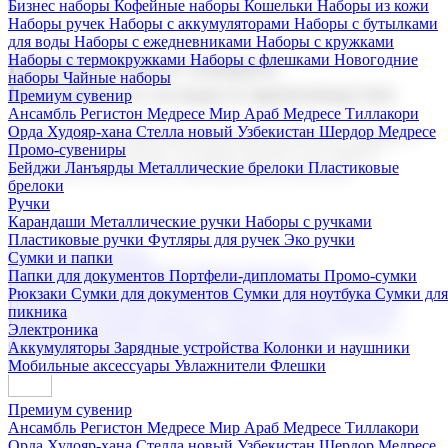
Бизнес наборы
Кофейные наборы
Кошельки
Наборы из кожи
Наборы ручек
Наборы с аккумуляторами
Наборы с бутылками
для воды
Наборы с ежедневниками
Наборы с кружками
Наборы с термокружками
Наборы с флешками
Новогодние
Корпоративные подарки
наборы
Чайные наборы
Поставка со склада и производство
Премиум сувенир
Ансамбль Регистон
Медресе Мир Араб
Медресе Тиллакори
Орда Худояр-хана
Стелла новый Узбекистан
Шердор Медресе
Мы предлагаем широкий выбор корпоративных подарков и
Промо-сувениры
сувениров с логотипом. В нашем каталоге вы найдете
Бейджи
Ланъярды
Металлические брелоки
Пластиковые
продукцию для бизнеса, мероприятия и клиентов.
брелоки
Ручки
Карандаши
Металлические ручки
Наборы с ручками
Пластиковые ручки
Футляры для ручек
Эко ручки
Подарочные наборы
Сумки и папки
Бизнес наборы
Кофейные наборы
Кошельки
Папки для документов
Портфели-дипломаты
Промо-сумки
Наборы из кожи
Наборы ручек
Наборы с аккумуляторами
Рюкзаки
Сумки для документов
Сумки для ноутбука
Сумки для
Наборы с бутылками для воды
Наборы с ежедневниками
пикника
Наборы с кружками
Наборы с термокружками
Наборы с
Электроника
флешками
Новогодние наборы
Чайные наборы
Аккумуляторы
Зарядные устройства
Колонки и наушники
Мобильные аксессуары
Увлажнители
Флешки
Премиум сувенир
Ансамбль Регистон
Медресе Мир Араб
Медресе Тиллакори
Орда Худояр-хана
Стелла новый Узбекистан
Шердор Медресе