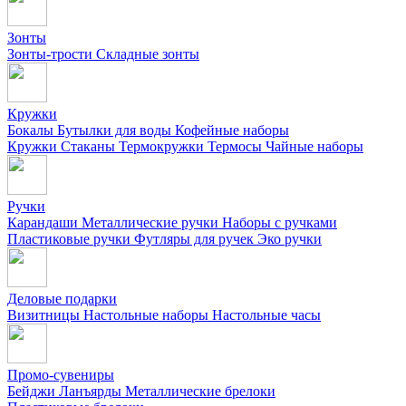
Зонты
Зонты-трости
Складные зонты
Кружки
Бокалы
Бутылки для воды
Кофейные наборы
Кружки
Стаканы
Термокружки
Термосы
Чайные наборы
Ручки
Карандаши
Металлические ручки
Наборы с ручками
Пластиковые ручки
Футляры для ручек
Эко ручки
Деловые подарки
Визитницы
Настольные наборы
Настольные часы
Промо-сувениры
Бейджи
Ланъярды
Металлические брелоки