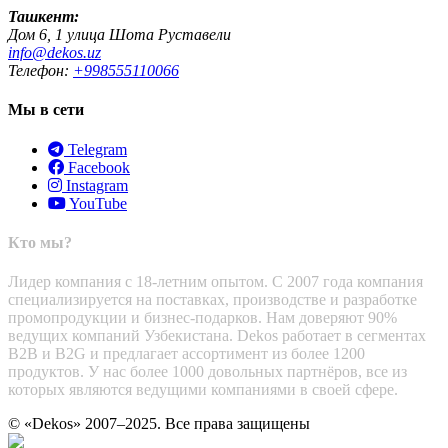
Ташкент:
Дом 6, 1 улица Шота Руставели
info@dekos.uz
Телефон:
+998555110066
Мы в сети
Telegram
Facebook
Instagram
YouTube
Кто мы?
Лидер компания с 18-летним опытом. С 2007 года компания
специализируется на поставках, производстве и разработке
промопродукции и бизнес-подарков. Нам доверяют 90%
ведущих компаний Узбекистана. Dekos работает в сегментах
B2B и B2G и предлагает ассортимент из более 1200
продуктов. У нас более 1000 довольных партнёров, все из
которых являются ведущими компаниями в своей сфере.
© «Dekos» 2007–2025. Все права защищены