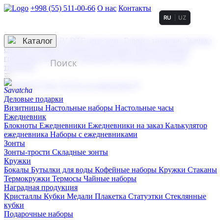
+998 (55) 511-00-66
О нас
Контакты
RU
UZ
Услуги по нанесению
3D гравировка
Каталог
UV DTF нанесение
Горячее тиснение
Заливка
смолой (Doming)
Лазерная гравировка мягкая
Лазерная
гравировка твердая
Сублимация
УФ-печать
Холодное
тиснение
☰
Контакты
О нас
Услуги по нанесению
Деловые подарки
Визитницы
Настольные наборы
Настольные часы
Ежедневник
Блокноты
Ежедневники
Ежедневники на заказ
Калькулятор
ежедневника
Наборы с ежедневниками
Зонты
Зонты-трости
Складные зонты
Кружки
Бокалы
Бутылки для воды
Кофейные наборы
Кружки
Стаканы
Термокружки
Термосы
Чайные наборы
Наградная продукция
Kристаллы
Кубки
Медали
Плакетка
Статуэтки
Стеклянные
кубки
Подарочные наборы