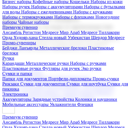
Бизнес наборы
Кофейные наборы
Кошельки
Наборы из кожи
Наборы ручек
Наборы с аккумуляторами
Наборы с бутылками
для воды
Наборы с ежедневниками
Наборы с кружками
Наборы с термокружками
Наборы с флешками
Новогодние
Корпоративные подарки
наборы
Чайные наборы
Поставка со склада и производство
Премиум сувенир
Ансамбль Регистон
Медресе Мир Араб
Медресе Тиллакори
Орда Худояр-хана
Стелла новый Узбекистан
Шердор Медресе
Мы предлагаем широкий выбор корпоративных подарков и
Промо-сувениры
сувениров с логотипом. В нашем каталоге вы найдете
Бейджи
Ланъярды
Металлические брелоки
Пластиковые
продукцию для бизнеса, мероприятия и клиентов.
брелоки
Ручки
Карандаши
Металлические ручки
Наборы с ручками
Пластиковые ручки
Футляры для ручек
Эко ручки
Подарочные наборы
Сумки и папки
Бизнес наборы
Кофейные наборы
Кошельки
Папки для документов
Портфели-дипломаты
Промо-сумки
Наборы из кожи
Наборы ручек
Наборы с аккумуляторами
Рюкзаки
Сумки для документов
Сумки для ноутбука
Сумки для
Наборы с бутылками для воды
Наборы с ежедневниками
пикника
Наборы с кружками
Наборы с термокружками
Наборы с
Электроника
флешками
Новогодние наборы
Чайные наборы
Аккумуляторы
Зарядные устройства
Колонки и наушники
Мобильные аксессуары
Увлажнители
Флешки
Премиум сувенир
Ансамбль Регистон
Медресе Мир Араб
Медресе Тиллакори
Орда Худояр-хана
Стелла новый Узбекистан
Шердор Медресе