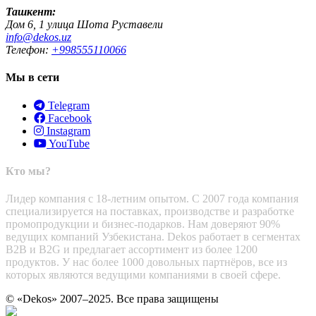
Ташкент:
Дом 6, 1 улица Шота Руставели
info@dekos.uz
Телефон:
+998555110066
Мы в сети
Telegram
Facebook
Instagram
YouTube
Кто мы?
Лидер компания с 18-летним опытом. С 2007 года компания
специализируется на поставках, производстве и разработке
промопродукции и бизнес-подарков. Нам доверяют 90%
ведущих компаний Узбекистана. Dekos работает в сегментах
B2B и B2G и предлагает ассортимент из более 1200
продуктов. У нас более 1000 довольных партнёров, все из
которых являются ведущими компаниями в своей сфере.
© «Dekos» 2007–2025. Все права защищены