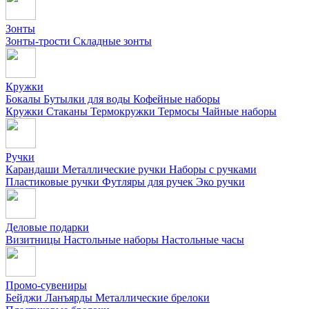
Зонты
Зонты-трости
Складные зонты
Кружки
Бокалы
Бутылки для воды
Кофейные наборы
Кружки
Стаканы
Термокружки
Термосы
Чайные наборы
Ручки
Карандаши
Металлические ручки
Наборы с ручками
Пластиковые ручки
Футляры для ручек
Эко ручки
Деловые подарки
Визитницы
Настольные наборы
Настольные часы
Промо-сувениры
Бейджи
Ланъярды
Металлические брелоки