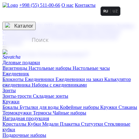
+998 (55) 511-00-66
О нас
Контакты
RU
UZ
Услуги по нанесению
3D гравировка
Каталог
UV DTF нанесение
Горячее тиснение
Заливка
смолой (Doming)
Лазерная гравировка мягкая
Лазерная
гравировка твердая
Сублимация
УФ-печать
Холодное
тиснение
☰
Контакты
О нас
Услуги по нанесению
Деловые подарки
Визитницы
Настольные наборы
Настольные часы
Ежедневник
Блокноты
Ежедневники
Ежедневники на заказ
Калькулятор
ежедневника
Наборы с ежедневниками
Зонты
Зонты-трости
Складные зонты
Кружки
Бокалы
Бутылки для воды
Кофейные наборы
Кружки
Стаканы
Термокружки
Термосы
Чайные наборы
Наградная продукция
Kристаллы
Кубки
Медали
Плакетка
Статуэтки
Стеклянные
кубки
Подарочные наборы