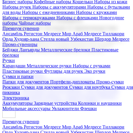
Бизнес наборы
Кофейные наборы
Кошельки
Наборы из кожи
Наборы ручек
Наборы с аккумуляторами
Наборы с бутылками
для воды
Наборы с ежедневниками
Наборы с кружками
Наборы с термокружками
Наборы с флешками
Новогодние
Корпоративные подарки
наборы
Чайные наборы
Поставка со склада и производство
Премиум сувенир
Ансамбль Регистон
Медресе Мир Араб
Медресе Тиллакори
Орда Худояр-хана
Стелла новый Узбекистан
Шердор Медресе
Мы предлагаем широкий выбор корпоративных подарков и
Промо-сувениры
сувениров с логотипом. В нашем каталоге вы найдете
Бейджи
Ланъярды
Металлические брелоки
Пластиковые
продукцию для бизнеса, мероприятия и клиентов.
брелоки
Ручки
Карандаши
Металлические ручки
Наборы с ручками
Пластиковые ручки
Футляры для ручек
Эко ручки
Подарочные наборы
Сумки и папки
Бизнес наборы
Кофейные наборы
Кошельки
Папки для документов
Портфели-дипломаты
Промо-сумки
Наборы из кожи
Наборы ручек
Наборы с аккумуляторами
Рюкзаки
Сумки для документов
Сумки для ноутбука
Сумки для
Наборы с бутылками для воды
Наборы с ежедневниками
пикника
Наборы с кружками
Наборы с термокружками
Наборы с
Электроника
флешками
Новогодние наборы
Чайные наборы
Аккумуляторы
Зарядные устройства
Колонки и наушники
Мобильные аксессуары
Увлажнители
Флешки
Премиум сувенир
Ансамбль Регистон
Медресе Мир Араб
Медресе Тиллакори
Орда Худояр-хана
Стелла новый Узбекистан
Шердор Медресе