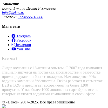
Ташкент:
Дом 6, 1 улица Шота Руставели
info@dekos.uz
Телефон:
+998555110066
Мы в сети
Telegram
Facebook
Instagram
YouTube
Кто мы?
Лидер компания с 18-летним опытом. С 2007 года компания
специализируется на поставках, производстве и разработке
промопродукции и бизнес-подарков. Нам доверяют 90%
ведущих компаний Узбекистана. Dekos работает в сегментах
B2B и B2G и предлагает ассортимент из более 1200
продуктов. У нас более 1000 довольных партнёров, все из
которых являются ведущими компаниями в своей сфере.
© «Dekos» 2007–2025. Все права защищены