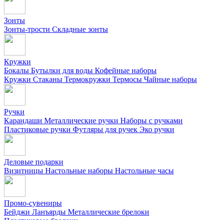
Зонты
Зонты-трости
Складные зонты
Кружки
Бокалы
Бутылки для воды
Кофейные наборы
Кружки
Стаканы
Термокружки
Термосы
Чайные наборы
Ручки
Карандаши
Металлические ручки
Наборы с ручками
Пластиковые ручки
Футляры для ручек
Эко ручки
Деловые подарки
Визитницы
Настольные наборы
Настольные часы
Промо-сувениры
Бейджи
Ланъярды
Металлические брелоки