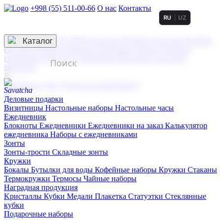
+998 (55) 511-00-66
О нас
Контакты
RU
UZ
Услуги по нанесению
3D гравировка
Каталог
UV DTF нанесение
Горячее тиснение
Заливка
смолой (Doming)
Лазерная гравировка мягкая
Лазерная
гравировка твердая
Сублимация
УФ-печать
Холодное
тиснение
☰
Контакты
О нас
Услуги по нанесению
Деловые подарки
Визитницы
Настольные наборы
Настольные часы
Ежедневник
Блокноты
Ежедневники
Ежедневники на заказ
Калькулятор
ежедневника
Наборы с ежедневниками
Зонты
Зонты-трости
Складные зонты
Кружки
Бокалы
Бутылки для воды
Кофейные наборы
Кружки
Стаканы
Термокружки
Термосы
Чайные наборы
Наградная продукция
Kристаллы
Кубки
Медали
Плакетка
Статуэтки
Стеклянные
кубки
Подарочные наборы