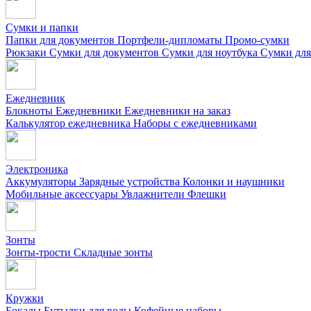
Сумки и папки
Папки для документов
Портфели-дипломаты
Промо-сумки
Рюкзаки
Сумки для документов
Сумки для ноутбука
Сумки для
Ежедневник
Блокноты
Ежедневники
Ежедневники на заказ
Калькулятор ежедневника
Наборы с ежедневниками
Электроника
Аккумуляторы
Зарядные устройства
Колонки и наушники
Мобильные аксессуары
Увлажнители
Флешки
Зонты
Зонты-трости
Складные зонты
Кружки
Бокалы
Бутылки для воды
Кофейные наборы