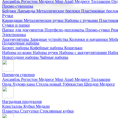
Ансамбль Регистон
Медресе Мир Араб
Медресе Тиллакори
Орд
Корпоративные подарки
Промо-сувениры
Поставка со склада и производство
Бейджи
Ланъярды
Металлические брелоки
Пластиковые брело
Ручки
Карандаши
Металлические ручки
Наборы с ручками
Пластико
Мы предлагаем широкий выбор корпоративных подарков и суве
Сумки и папки
Папки для документов
Портфели-дипломаты
Промо-сумки
Рюк
Электроника
Аккумуляторы
Зарядные устройства
Колонки и наушники
Моби
Подарочные наборы
Бизнес наборы
Кофейные наборы
Кошельки
Наборы из кожи
Наборы ручек
Наборы с аккумуляторами
Набо
Новогодние наборы
Чайные наборы
Премиум сувенир
Ансамбль Регистон
Медресе Мир Араб
Медресе Тиллакори
Орда Худояр-хана
Стелла новый Узбекистан
Шердор Медресе
Наградная продукция
Kристаллы
Кубки
Медали
Плакетка
Статуэтки
Стеклянные кубки