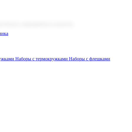
 бизнеса, мероприятия и клиентов.
ника
ружками
Наборы с термокружками
Наборы с флешками