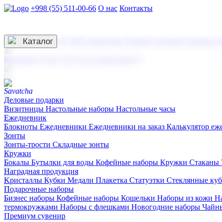
+998 (55) 511-00-66
О нас
Контакты
Услуги по нанесению
3D гравировка
Каталог
UV DTF нанесение
Горячее тиснение
Заливка с
☰
Контакты
О нас
Услуги по нанесению
Деловые подарки
Визитницы
Настольные наборы
Настольные часы
Ежедневник
Блокноты
Ежедневники
Ежедневники на заказ
Калькулятор еж
Зонты
Зонты-трости
Складные зонты
Кружки
Бокалы
Бутылки для воды
Кофейные наборы
Кружки
Стаканы
Наградная продукция
Kристаллы
Кубки
Медали
Плакетка
Статуэтки
Стеклянные ку
Подарочные наборы
Бизнес наборы
Кофейные наборы
Кошельки
Наборы из кожи
Н
термокружками
Наборы с флешками
Новогодние наборы
Чайн
Премиум сувенир