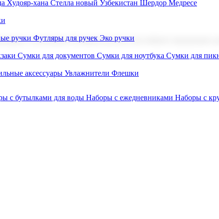
а Худояр-хана
Стелла новый Узбекистан
Шердор Медресе
ки
вые ручки
Футляры для ручек
Эко ручки
ниров с логотипом. В нашем каталоге вы найдете продукцию для
заки
Сумки для документов
Сумки для ноутбука
Сумки для пик
льные аксессуары
Увлажнители
Флешки
ры с бутылками для воды
Наборы с ежедневниками
Наборы с к