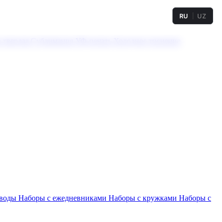
RU
UZ
а твердая
Сублимация
УФ-печать
Холодное тиснение
 воды
Наборы с ежедневниками
Наборы с кружками
Наборы с