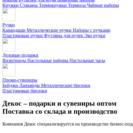
Кружки
Стаканы
Термокружки
Термосы
Чайные наборы
Ручки
Карандаши
Металлические ручки
Наборы с ручками
Пластиковые ручки
Футляры для ручек
Эко ручки
Деловые подарки
Визитницы
Настольные наборы
Настольные часы
Промо-сувениры
Бейджи
Ланъярды
Металлические брелоки
Пластиковые брелоки
Декос – подарки и сувениры оптом
Поставка со склада и производство
Компания Декос специализируется на производстве бизнес-под