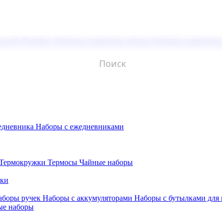
молой (Doming)
Лазерная гравировка мягкая
Лазерная гравировк
едневника
Наборы с ежедневниками
Термокружки
Термосы
Чайные наборы
бки
аборы ручек
Наборы с аккумуляторами
Наборы с бутылками для
ые наборы