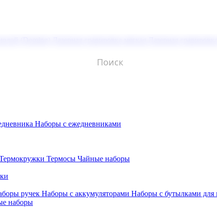
молой (Doming)
Лазерная гравировка мягкая
Лазерная гравировк
едневника
Наборы с ежедневниками
Термокружки
Термосы
Чайные наборы
бки
аборы ручек
Наборы с аккумуляторами
Наборы с бутылками для
ые наборы