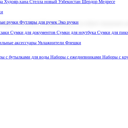
а Худояр-хана
Стелла новый Узбекистан
Шердор Медресе
ки
вые ручки
Футляры для ручек
Эко ручки
ниров с логотипом. В нашем каталоге вы найдете продукцию для
заки
Сумки для документов
Сумки для ноутбука
Сумки для пик
льные аксессуары
Увлажнители
Флешки
ры с бутылками для воды
Наборы с ежедневниками
Наборы с к