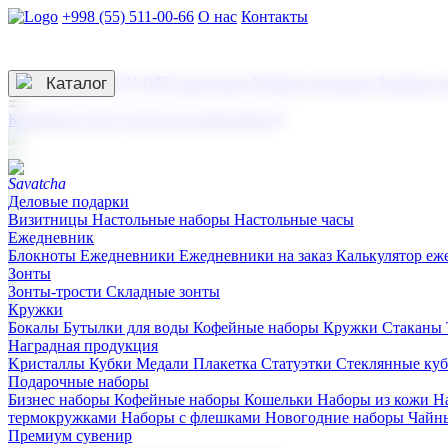
+998 (55) 511-00-66
О нас
Контакты
Услуги по нанесению
3D гравировка
Каталог
UV DTF нанесение
Горячее тиснение
Заливка с
☰
Контакты
О нас
Услуги по нанесению
Деловые подарки
Визитницы
Настольные наборы
Настольные часы
Ежедневник
Блокноты
Ежедневники
Ежедневники на заказ
Калькулятор еж
Зонты
Зонты-трости
Складные зонты
Кружки
Бокалы
Бутылки для воды
Кофейные наборы
Кружки
Стаканы
Наградная продукция
Kристаллы
Кубки
Медали
Плакетка
Статуэтки
Стеклянные ку
Подарочные наборы
Бизнес наборы
Кофейные наборы
Кошельки
Наборы из кожи
Н
термокружками
Наборы с флешками
Новогодние наборы
Чайн
Премиум сувенир