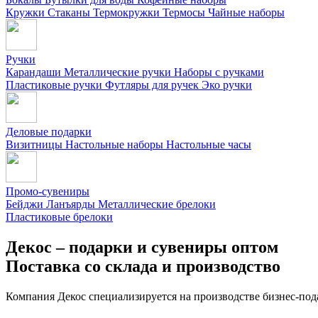
Кружки
Стаканы
Термокружки
Термосы
Чайные наборы
Ручки
Карандаши
Металлические ручки
Наборы с ручками
Пластиковые ручки
Футляры для ручек
Эко ручки
Деловые подарки
Визитницы
Настольные наборы
Настольные часы
Промо-сувениры
Бейджи
Ланъярды
Металлические брелоки
Пластиковые брелоки
Декос – подарки и сувениры оптом
Поставка со склада и производство
Компания Декос специализируется на производстве бизнес-под