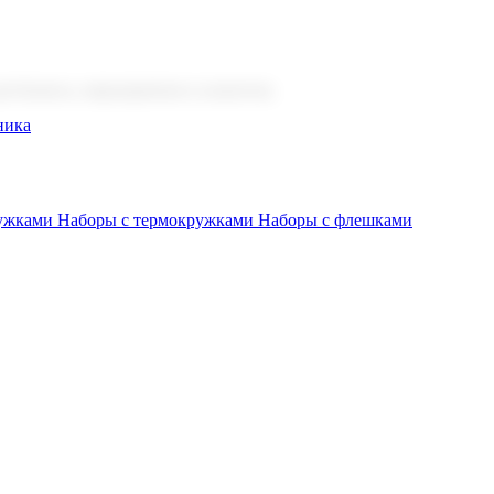
 бизнеса, мероприятия и клиентов.
ника
ружками
Наборы с термокружками
Наборы с флешками