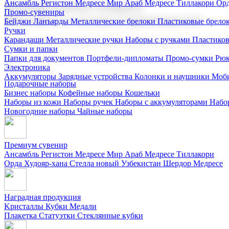
Ансамбль Регистон
Медресе Мир Араб
Медресе Тиллакори
Орд
Корпоративные подарки
Промо-сувениры
Поставка со склада и производство
Бейджи
Ланъярды
Металлические брелоки
Пластиковые брело
Ручки
Карандаши
Металлические ручки
Наборы с ручками
Пластико
Мы предлагаем широкий выбор корпоративных подарков и суве
Сумки и папки
Папки для документов
Портфели-дипломаты
Промо-сумки
Рюк
Электроника
Аккумуляторы
Зарядные устройства
Колонки и наушники
Моби
Подарочные наборы
Бизнес наборы
Кофейные наборы
Кошельки
Наборы из кожи
Наборы ручек
Наборы с аккумуляторами
Набо
Новогодние наборы
Чайные наборы
Премиум сувенир
Ансамбль Регистон
Медресе Мир Араб
Медресе Тиллакори
Орда Худояр-хана
Стелла новый Узбекистан
Шердор Медресе
Наградная продукция
Kристаллы
Кубки
Медали
Плакетка
Статуэтки
Стеклянные кубки