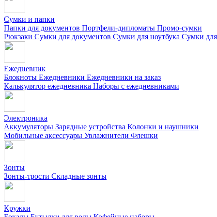
Сумки и папки
Папки для документов
Портфели-дипломаты
Промо-сумки
Рюкзаки
Сумки для документов
Сумки для ноутбука
Сумки для
Ежедневник
Блокноты
Ежедневники
Ежедневники на заказ
Калькулятор ежедневника
Наборы с ежедневниками
Электроника
Аккумуляторы
Зарядные устройства
Колонки и наушники
Мобильные аксессуары
Увлажнители
Флешки
Зонты
Зонты-трости
Складные зонты
Кружки
Бокалы
Бутылки для воды
Кофейные наборы