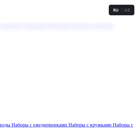
RU
UZ
а твердая
Сублимация
УФ-печать
Холодное тиснение
 воды
Наборы с ежедневниками
Наборы с кружками
Наборы с