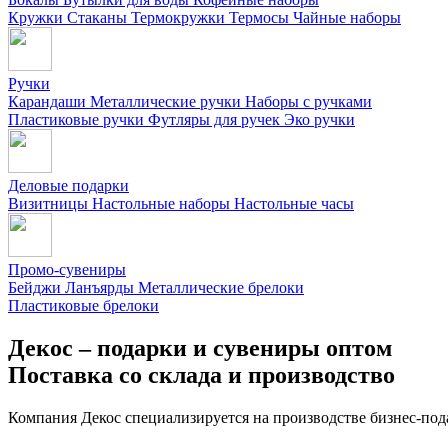
Кружки
Стаканы
Термокружки
Термосы
Чайные наборы
Ручки
Карандаши
Металлические ручки
Наборы с ручками
Пластиковые ручки
Футляры для ручек
Эко ручки
Деловые подарки
Визитницы
Настольные наборы
Настольные часы
Промо-сувениры
Бейджи
Ланъярды
Металлические брелоки
Пластиковые брелоки
Декос – подарки и сувениры оптом
Поставка со склада и производство
Компания Декос специализируется на производстве бизнес-под