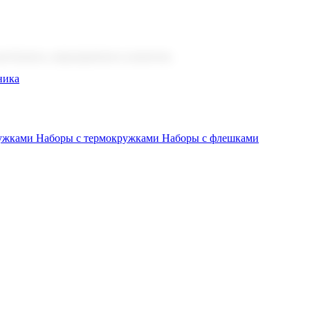
 бизнеса, мероприятия и клиентов.
ника
ружками
Наборы с термокружками
Наборы с флешками