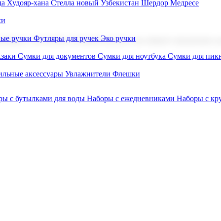
а Худояр-хана
Стелла новый Узбекистан
Шердор Медресе
ки
вые ручки
Футляры для ручек
Эко ручки
ниров с логотипом. В нашем каталоге вы найдете продукцию для
заки
Сумки для документов
Сумки для ноутбука
Сумки для пик
льные аксессуары
Увлажнители
Флешки
ры с бутылками для воды
Наборы с ежедневниками
Наборы с к