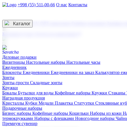
+998 (55) 511-00-66
О нас
Контакты
Услуги по нанесению
3D гравировка
Каталог
UV DTF нанесение
Горячее тиснение
Заливка с
☰
Контакты
О нас
Услуги по нанесению
Деловые подарки
Визитницы
Настольные наборы
Настольные часы
Ежедневник
Блокноты
Ежедневники
Ежедневники на заказ
Калькулятор еж
Зонты
Зонты-трости
Складные зонты
Кружки
Бокалы
Бутылки для воды
Кофейные наборы
Кружки
Стаканы
Наградная продукция
Kристаллы
Кубки
Медали
Плакетка
Статуэтки
Стеклянные ку
Подарочные наборы
Бизнес наборы
Кофейные наборы
Кошельки
Наборы из кожи
Н
термокружками
Наборы с флешками
Новогодние наборы
Чайн
Премиум сувенир