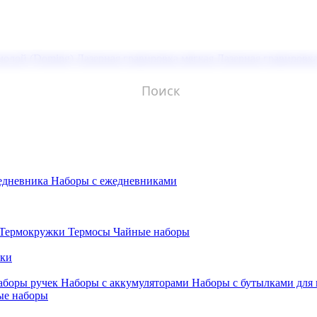
молой (Doming)
Лазерная гравировка мягкая
Лазерная гравировк
едневника
Наборы с ежедневниками
Термокружки
Термосы
Чайные наборы
бки
аборы ручек
Наборы с аккумуляторами
Наборы с бутылками для
ые наборы