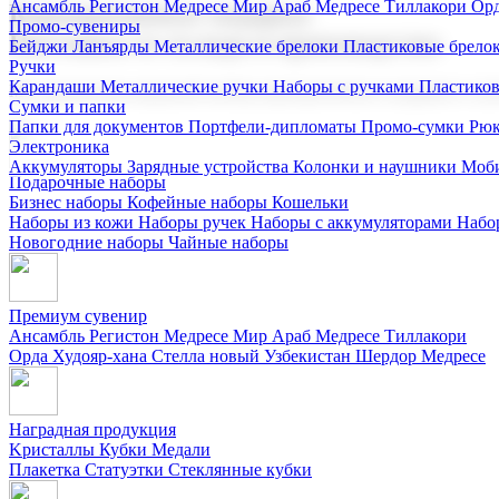
Ансамбль Регистон
Медресе Мир Араб
Медресе Тиллакори
Орд
Корпоративные подарки
Промо-сувениры
Поставка со склада и производство
Бейджи
Ланъярды
Металлические брелоки
Пластиковые брело
Ручки
Карандаши
Металлические ручки
Наборы с ручками
Пластико
Мы предлагаем широкий выбор корпоративных подарков и суве
Сумки и папки
Папки для документов
Портфели-дипломаты
Промо-сумки
Рюк
Электроника
Аккумуляторы
Зарядные устройства
Колонки и наушники
Моби
Подарочные наборы
Бизнес наборы
Кофейные наборы
Кошельки
Наборы из кожи
Наборы ручек
Наборы с аккумуляторами
Набо
Новогодние наборы
Чайные наборы
Премиум сувенир
Ансамбль Регистон
Медресе Мир Араб
Медресе Тиллакори
Орда Худояр-хана
Стелла новый Узбекистан
Шердор Медресе
Наградная продукция
Kристаллы
Кубки
Медали
Плакетка
Статуэтки
Стеклянные кубки