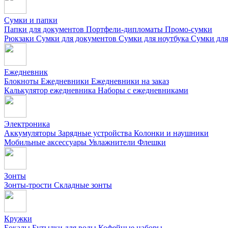
Сумки и папки
Папки для документов
Портфели-дипломаты
Промо-сумки
Рюкзаки
Сумки для документов
Сумки для ноутбука
Сумки для
Ежедневник
Блокноты
Ежедневники
Ежедневники на заказ
Калькулятор ежедневника
Наборы с ежедневниками
Электроника
Аккумуляторы
Зарядные устройства
Колонки и наушники
Мобильные аксессуары
Увлажнители
Флешки
Зонты
Зонты-трости
Складные зонты
Кружки
Бокалы
Бутылки для воды
Кофейные наборы