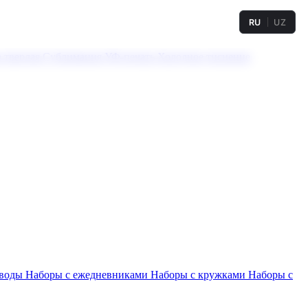
RU
UZ
а твердая
Сублимация
УФ-печать
Холодное тиснение
 воды
Наборы с ежедневниками
Наборы с кружками
Наборы с