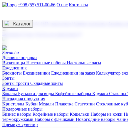
+998 (55) 511-00-66
О нас
Контакты
Услуги по нанесению
3D гравировка
Каталог
UV DTF нанесение
Горячее тиснение
Заливка с
☰
Контакты
О нас
Услуги по нанесению
Деловые подарки
Визитницы
Настольные наборы
Настольные часы
Ежедневник
Блокноты
Ежедневники
Ежедневники на заказ
Калькулятор еж
Зонты
Зонты-трости
Складные зонты
Кружки
Бокалы
Бутылки для воды
Кофейные наборы
Кружки
Стаканы
Наградная продукция
Kристаллы
Кубки
Медали
Плакетка
Статуэтки
Стеклянные ку
Подарочные наборы
Бизнес наборы
Кофейные наборы
Кошельки
Наборы из кожи
Н
термокружками
Наборы с флешками
Новогодние наборы
Чайн
Премиум сувенир