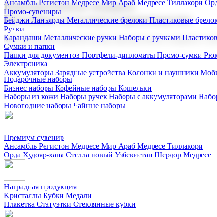
Ансамбль Регистон
Медресе Мир Араб
Медресе Тиллакори
Орд
Корпоративные подарки
Промо-сувениры
Поставка со склада и производство
Бейджи
Ланъярды
Металлические брелоки
Пластиковые брело
Ручки
Карандаши
Металлические ручки
Наборы с ручками
Пластико
Мы предлагаем широкий выбор корпоративных подарков и суве
Сумки и папки
Папки для документов
Портфели-дипломаты
Промо-сумки
Рюк
Электроника
Аккумуляторы
Зарядные устройства
Колонки и наушники
Моби
Подарочные наборы
Бизнес наборы
Кофейные наборы
Кошельки
Наборы из кожи
Наборы ручек
Наборы с аккумуляторами
Набо
Новогодние наборы
Чайные наборы
Премиум сувенир
Ансамбль Регистон
Медресе Мир Араб
Медресе Тиллакори
Орда Худояр-хана
Стелла новый Узбекистан
Шердор Медресе
Наградная продукция
Kристаллы
Кубки
Медали
Плакетка
Статуэтки
Стеклянные кубки