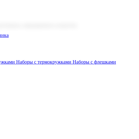
 бизнеса, мероприятия и клиентов.
ника
ружками
Наборы с термокружками
Наборы с флешками