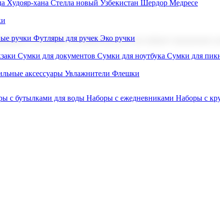
а Худояр-хана
Стелла новый Узбекистан
Шердор Медресе
ки
вые ручки
Футляры для ручек
Эко ручки
ниров с логотипом. В нашем каталоге вы найдете продукцию для
заки
Сумки для документов
Сумки для ноутбука
Сумки для пик
льные аксессуары
Увлажнители
Флешки
ры с бутылками для воды
Наборы с ежедневниками
Наборы с к