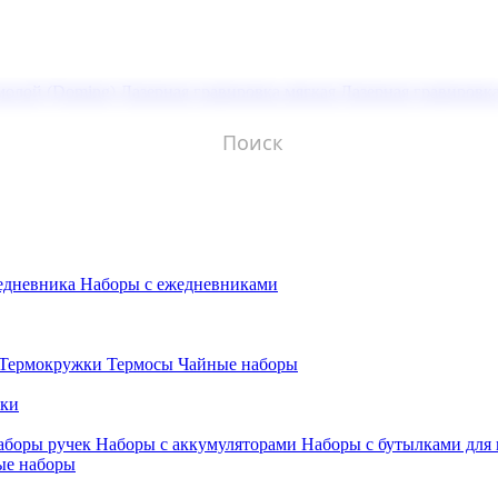
молой (Doming)
Лазерная гравировка мягкая
Лазерная гравировк
едневника
Наборы с ежедневниками
Термокружки
Термосы
Чайные наборы
бки
аборы ручек
Наборы с аккумуляторами
Наборы с бутылками для
ые наборы