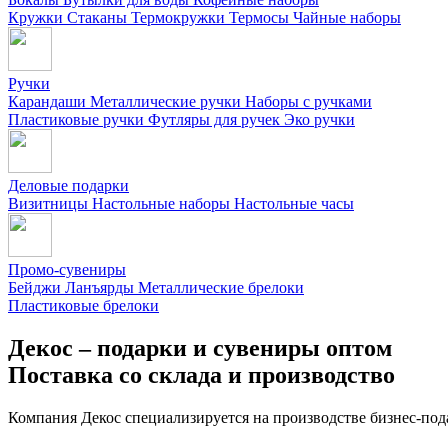
Кружки
Стаканы
Термокружки
Термосы
Чайные наборы
Ручки
Карандаши
Металлические ручки
Наборы с ручками
Пластиковые ручки
Футляры для ручек
Эко ручки
Деловые подарки
Визитницы
Настольные наборы
Настольные часы
Промо-сувениры
Бейджи
Ланъярды
Металлические брелоки
Пластиковые брелоки
Декос – подарки и сувениры оптом
Поставка со склада и производство
Компания Декос специализируется на производстве бизнес-под