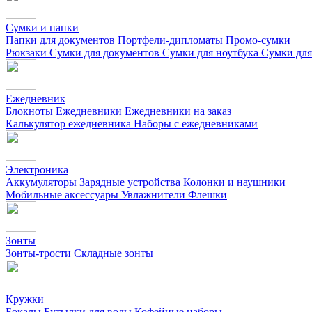
Сумки и папки
Папки для документов
Портфели-дипломаты
Промо-сумки
Рюкзаки
Сумки для документов
Сумки для ноутбука
Сумки для
Ежедневник
Блокноты
Ежедневники
Ежедневники на заказ
Калькулятор ежедневника
Наборы с ежедневниками
Электроника
Аккумуляторы
Зарядные устройства
Колонки и наушники
Мобильные аксессуары
Увлажнители
Флешки
Зонты
Зонты-трости
Складные зонты
Кружки
Бокалы
Бутылки для воды
Кофейные наборы