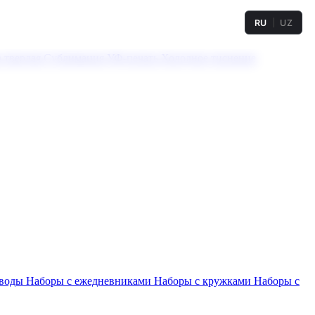
RU
UZ
а твердая
Сублимация
УФ-печать
Холодное тиснение
 воды
Наборы с ежедневниками
Наборы с кружками
Наборы с